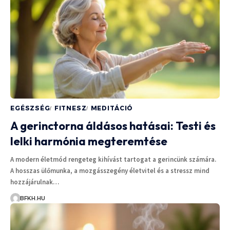
EGÉSZSÉG
FITNESZ
MEDITÁCIÓ
A gerinctorna áldásos hatásai: Testi és
lelki harmónia megteremtése
A modern életmód rengeteg kihívást tartogat a gerincünk számára.
A hosszas ülőmunka, a mozgásszegény életvitel és a stressz mind
hozzájárulnak…
BFKH.HU