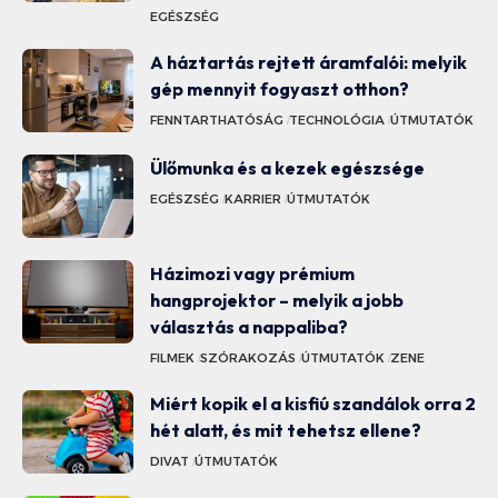
EGÉSZSÉG
A háztartás rejtett áramfalói: melyik
gép mennyit fogyaszt otthon?
FENNTARTHATÓSÁG
TECHNOLÓGIA
ÚTMUTATÓK
Ülőmunka és a kezek egészsége
EGÉSZSÉG
KARRIER
ÚTMUTATÓK
Házimozi vagy prémium
hangprojektor – melyik a jobb
választás a nappaliba?
FILMEK
SZÓRAKOZÁS
ÚTMUTATÓK
ZENE
Miért kopik el a kisfiú szandálok orra 2
hét alatt, és mit tehetsz ellene?
DIVAT
ÚTMUTATÓK