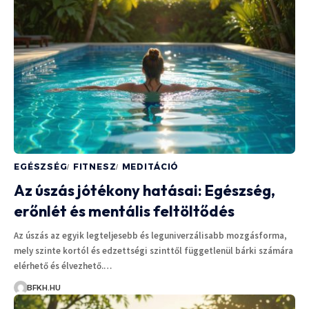
EGÉSZSÉG
FITNESZ
MEDITÁCIÓ
Az úszás jótékony hatásai: Egészség,
erőnlét és mentális feltöltődés
Az úszás az egyik legteljesebb és leguniverzálisabb mozgásforma,
mely szinte kortól és edzettségi szinttől függetlenül bárki számára
elérhető és élvezhető.…
BFKH.HU