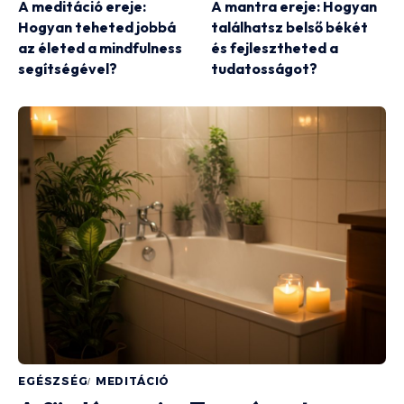
A meditáció ereje:
A mantra ereje: Hogyan
Hogyan teheted jobbá
találhatsz belső békét
az életed a mindfulness
és fejlesztheted a
segítségével?
tudatosságot?
EGÉSZSÉG
MEDITÁCIÓ