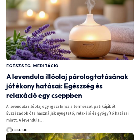
EGÉSZSÉG
MEDITÁCIÓ
A levendula illóolaj párologtatásának
jótékony hatásai: Egészség és
relaxáció egy cseppben
A levendula illóolaj egy igazi kincs a természet patikájából.
Évszázadok óta használják nyugtató, relaxáló és gyógyító hatásai
miatt. A levendula…
BFKH.HU