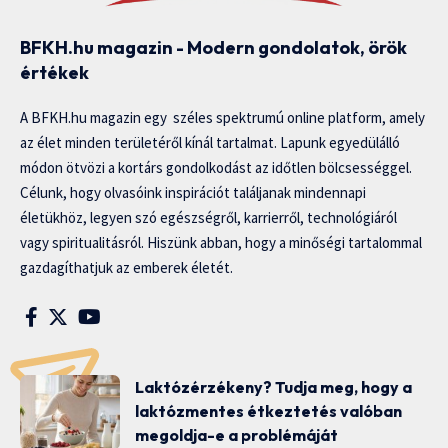
BFKH.hu magazin - Modern gondolatok, örök
értékek
A BFKH.hu magazin egy széles spektrumú online platform, amely
az élet minden területéről kínál tartalmat. Lapunk egyedülálló
módon ötvözi a kortárs gondolkodást az időtlen bölcsességgel.
Célunk, hogy olvasóink inspirációt találjanak mindennapi
életükhöz, legyen szó egészségről, karrierről, technológiáról
vagy spiritualitásról. Hiszünk abban, hogy a minőségi tartalommal
gazdagíthatjuk az emberek életét.
Laktózérzékeny? Tudja meg, hogy a
laktózmentes étkeztetés valóban
megoldja-e a problémáját