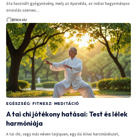
óta használt gyógynövény, mely az Ayurvéda, az indiai hagyományos
orvoslás szerves…
BFKH.HU
EGÉSZSÉG
FITNESZ
MEDITÁCIÓ
A tai chi jótékony hatásai: Test és lélek
harmóniája
A tai chi, vagy más néven taijiquan, egy ősi kínai harcművészet,