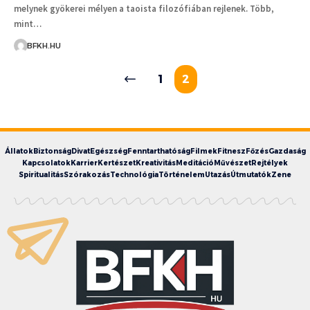
melynek gyökerei mélyen a taoista filozófiában rejlenek. Több,
mint…
BFKH.HU
1
2
Állatok
Biztonság
Divat
Egészség
Fenntarthatóság
Filmek
Fitnesz
Főzés
Gazdaság
Kapcsolatok
Karrier
Kertészet
Kreativitás
Meditáció
Művészet
Rejtélyek
Spiritualitás
Szórakozás
Technológia
Történelem
Utazás
Útmutatók
Zene