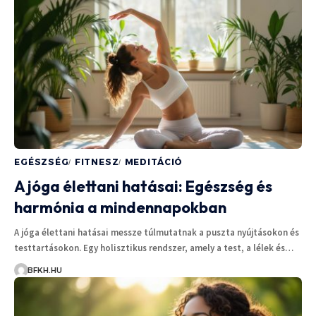
EGÉSZSÉG
FITNESZ
MEDITÁCIÓ
A jóga élettani hatásai: Egészség és
harmónia a mindennapokban
A jóga élettani hatásai messze túlmutatnak a puszta nyújtásokon és
testtartásokon. Egy holisztikus rendszer, amely a test, a lélek és…
BFKH.HU