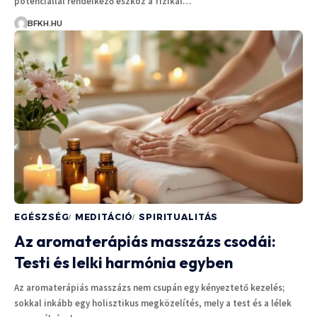
potenciállal rendelkező eszköz a fizikai…
BFKH.HU
EGÉSZSÉG
MEDITÁCIÓ
SPIRITUALITÁS
Az aromaterápiás masszázs csodái:
Testi és lelki harmónia egyben
Az aromaterápiás masszázs nem csupán egy kényeztető kezelés;
sokkal inkább egy holisztikus megközelítés, mely a test és a lélek