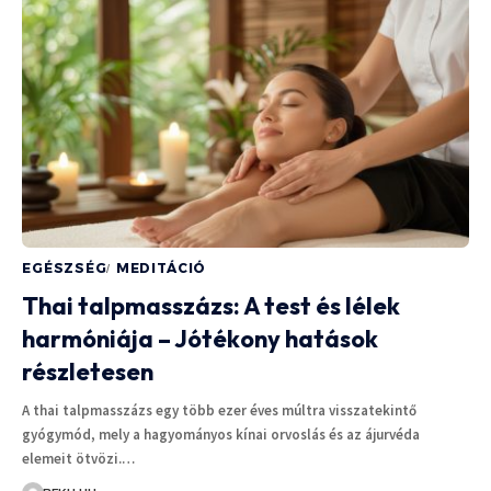
EGÉSZSÉG
MEDITÁCIÓ
Thai talpmasszázs: A test és lélek
harmóniája – Jótékony hatások
részletesen
A thai talpmasszázs egy több ezer éves múltra visszatekintő
gyógymód, mely a hagyományos kínai orvoslás és az ájurvéda
elemeit ötvözi.…