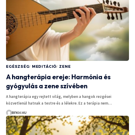
EGÉSZSÉG
MEDITÁCIÓ
ZENE
A hangterápia ereje: Harmónia és
gyógyulás a zene szívében
A hangterápia egy rejtett világ, melyben a hangok rezgései
közvetlenül hatnak a testre és a lélekre. Ez a terápia nem…
BFKH.HU