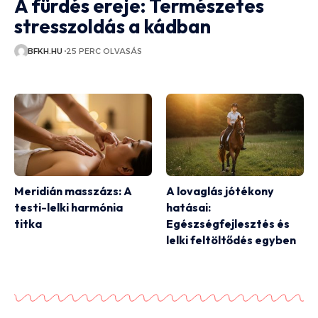
A fürdés ereje: Természetes
stresszoldás a kádban
BFKH.HU
25 PERC OLVASÁS
Meridián masszázs: A
A lovaglás jótékony
testi-lelki harmónia
hatásai:
titka
Egészségfejlesztés és
lelki feltöltődés egyben