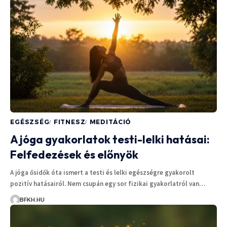
EGÉSZSÉG
FITNESZ
MEDITÁCIÓ
A jóga gyakorlatok testi-lelki hatásai:
Felfedezések és előnyök
A jóga ősidők óta ismert a testi és lelki egészségre gyakorolt
pozitív hatásairól. Nem csupán egy sor fizikai gyakorlatról van…
BFKH.HU