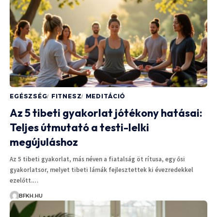
EGÉSZSÉG
FITNESZ
MEDITÁCIÓ
Az 5 tibeti gyakorlat jótékony hatásai:
Teljes útmutató a testi-lelki
megújuláshoz
Az 5 tibeti gyakorlat, más néven a fiatalság öt rítusa, egy ősi
gyakorlatsor, melyet tibeti lámák fejlesztettek ki évezredekkel
ezelőtt.…
BFKH.HU