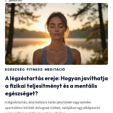
BFKH.HU
EGÉSZSÉG
FITNESZ
MEDITÁCIÓ
A légzéstartás ereje: Hogyan javíthatja
a fizikai teljesítményt és a mentális
egészséget?
A légzéstartás, első hallásra talán ijesztőnek vagy extrém
sportokhoz kötődő dolognak tűnhet, valójában egy elképesztő