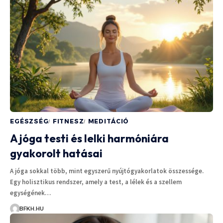
EGÉSZSÉG
FITNESZ
MEDITÁCIÓ
A jóga testi és lelki harmóniára
gyakorolt hatásai
A jóga sokkal több, mint egyszerű nyújtógyakorlatok összessége.
Egy holisztikus rendszer, amely a test, a lélek és a szellem
egységének…
BFKH.HU