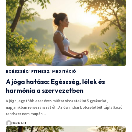
EGÉSZSÉG
FITNESZ
MEDITÁCIÓ
A jóga hatása: Egészség, lélek és
harmónia a szervezetben
A jóga, egy több ezer éves múltra visszatekintő gyakorlat,
napjainkban reneszánszát éli. Az ősi indiai bölcseletből táplálkozó
rendszer nem csupán…
BFKH.HU