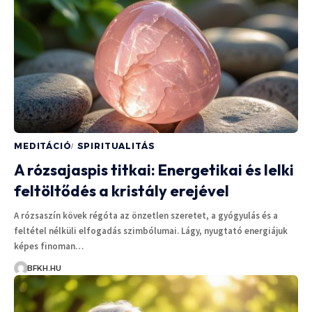
MEDITÁCIÓ
SPIRITUALITÁS
A rózsajaspis titkai: Energetikai és lelki
feltöltődés a kristály erejével
A rózsaszín kövek régóta az önzetlen szeretet, a gyógyulás és a
feltétel nélküli elfogadás szimbólumai. Lágy, nyugtató energiájuk
képes finoman…
BFKH.HU