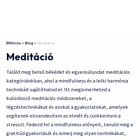
BFKH.hu
>
Blog
>
Meditáció
Meditáció
Találd meg belső békédet és egyensúlyodat meditációs
kategóriánkban, ahol a mindfulness és a lelki harmónia
technikáit sajátíthatod el. Itt megismerheted a
különböző meditációs módszereket, a
légzéstechnikákat és azokat a gyakorlatokat, amelyek
segítenek elcsendesíteni az elmét és csökkenteni a
stresszt. Fedezd fel a mindfulness előnyeit, tanuld meg a
gratitűd gyakorlását és ismerj meg olyan technikákat,