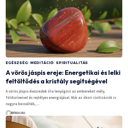
EGÉSZSÉG
MEDITÁCIÓ
SPIRITUALITÁS
A vörös jáspis ereje: Energetikai és lelki
feltöltődés a kristály segítségével
A vörös jáspis évezredek óta lenyűgözi az embereket mély,
földszíneivel és rejtélyes energiájával. Már az ókori civilizációk is
nagyra becsülték,…
BFKH.HU