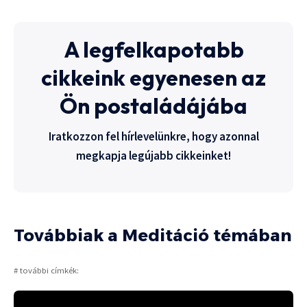
A legfelkapotabb
cikkeink egyenesen az
Ön postaládájába
Iratkozzon fel hírlevelünkre, hogy azonnal
megkapja legújabb cikkeinket!
Továbbiak a Meditáció témában
# további címkék: