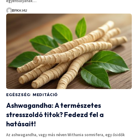
egyensúlyának…
BFKH.HU
EGÉSZSÉG
MEDITÁCIÓ
Ashwagandha: A természetes
stresszoldó titok? Fedezd fel a
hatásait!
Az ashwagandha, vagy más néven Withania somnifera, egy ősidők