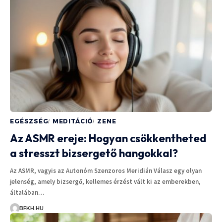
EGÉSZSÉG
MEDITÁCIÓ
ZENE
Az ASMR ereje: Hogyan csökkentheted
a stresszt bizsergető hangokkal?
Az ASMR, vagyis az Autonóm Szenzoros Meridián Válasz egy olyan
jelenség, amely bizsergő, kellemes érzést vált ki az emberekben,
általában…
BFKH.HU