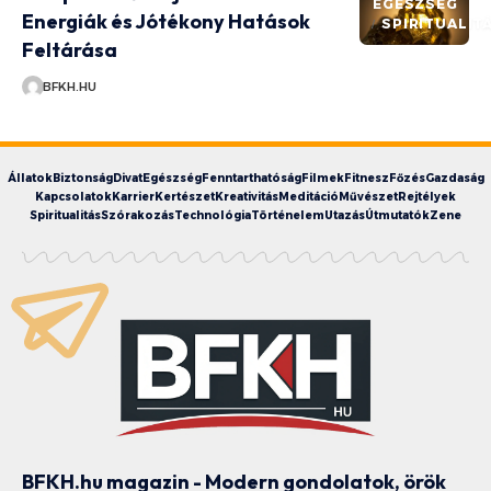
EGÉSZSÉG
Energiák és Jótékony Hatások
SPIRITUALIT
Feltárása
BFKH.HU
Állatok
Biztonság
Divat
Egészség
Fenntarthatóság
Filmek
Fitnesz
Főzés
Gazdaság
Kapcsolatok
Karrier
Kertészet
Kreativitás
Meditáció
Művészet
Rejtélyek
Spiritualitás
Szórakozás
Technológia
Történelem
Utazás
Útmutatók
Zene
BFKH.hu magazin - Modern gondolatok, örök