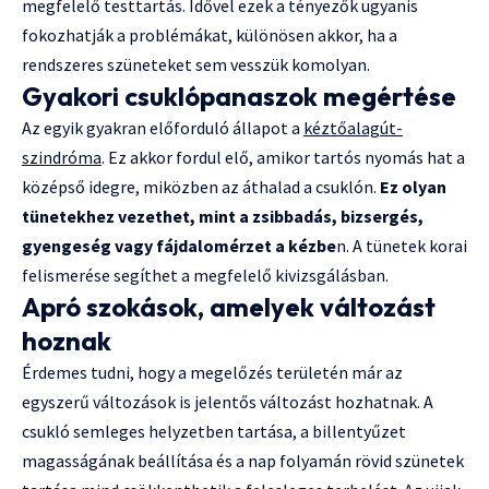
megfelelő testtartás. Idővel ezek a tényezők ugyanis
fokozhatják a problémákat, különösen akkor, ha a
rendszeres szüneteket sem vesszük komolyan.
Gyakori csuklópanaszok megértése
Az egyik gyakran előforduló állapot a
k
é
ztőalagút-
szindr
ó
ma
. Ez akkor fordul elő, amikor tartós nyomás hat a
középső idegre, miközben az áthalad a csuklón.
Ez olyan
tünetekhez vezethet, mint a zsibbadás, bizserg
é
s,
gyenges
é
g vagy fájdalom
é
rzet a k
é
zbe
n. A tünetek korai
felismerése segíthet a megfelelő kivizsgálásban.
Apró szokások, amelyek változást
hoznak
Érdemes tudni, hogy a megelőzés területén már az
egyszerű változások is jelentős változást hozhatnak. A
csukló semleges helyzetben tartása, a billentyűzet
magasságának beállítása és a nap folyamán rövid szünetek