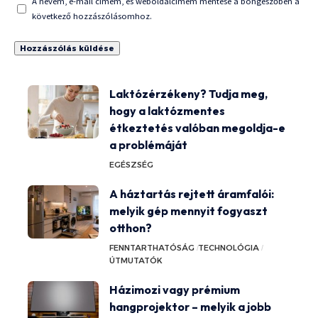
A nevem, e-mail címem, és weboldalcímem mentése a böngészőben a
következő hozzászólásomhoz.
Laktózérzékeny? Tudja meg,
hogy a laktózmentes
étkeztetés valóban megoldja-e
a problémáját
EGÉSZSÉG
A háztartás rejtett áramfalói:
melyik gép mennyit fogyaszt
otthon?
FENNTARTHATÓSÁG
TECHNOLÓGIA
ÚTMUTATÓK
Házimozi vagy prémium
hangprojektor – melyik a jobb