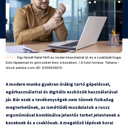
Egy fáradt fiatal férfi az irodai íróasztalnál ül, és a csuklóját fogja.
Erős fájdalmat és görcsöket érez a kezében. / A fotó forrása: Tetiana –
stock.adobe.com (ID: 635883853)
A modern munka gyakran órákig tartó gépeléssel,
egérhasználattal és digitális eszközök használatával
jár. Bár ezek a tevékenységek nem tűnnek fizikailag
megterhelőnek, az ismétlődő mozdulatok a rossz
ergonómiával kombinálva jelentős terhet jelentenek a
kezeknek és a csuklónak. A megelőző lépések korai