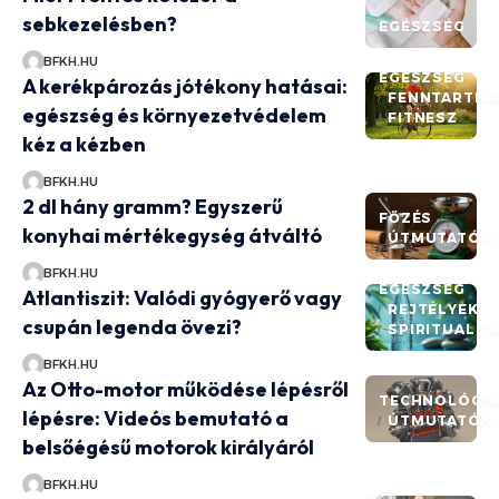
sebkezelésben?
EGÉSZSÉG
BFKH.HU
EGÉSZSÉG
A kerékpározás jótékony hatásai:
FENNTARTHA
egészség és környezetvédelem
FITNESZ
kéz a kézben
BFKH.HU
2 dl hány gramm? Egyszerű
FŐZÉS
konyhai mértékegység átváltó
ÚTMUTATÓK
BFKH.HU
EGÉSZSÉG
Atlantiszit: Valódi gyógyerő vagy
REJTÉLYEK
csupán legenda övezi?
SPIRITUALIT
BFKH.HU
Az Otto-motor működése lépésről
TECHNOLÓGI
lépésre: Videós bemutató a
ÚTMUTATÓK
belsőégésű motorok királyáról
BFKH.HU