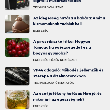
digitális műsorszórásban
TECHNOLÓGIA
ZENE
Az idegesség hatása a babára: Amit a
kismamáknak tudniuk kell
EGÉSZSÉG
A piros ribiszke titkai: Hogyan
támogatja egészségedet ez a
bogyós gyümölcs?
EGÉSZSÉG
FŐZÉS
KERTÉSZET
VP44 adagoló: Működés, jellemzők és
szerepe a dízelmotorokban
TECHNOLÓGIA
ÚTMUTATÓK
Az ecet jótékony hatásai: Mire jó, és
mikor árt az egészségnek?
EGÉSZSÉG