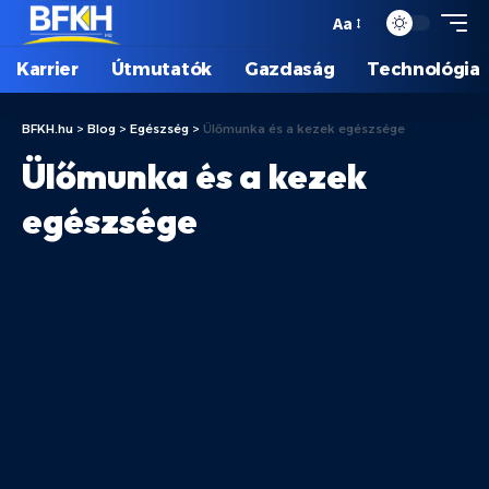
Aa
Karrier
Útmutatók
Gazdaság
Technológia
BFKH.hu
>
Blog
>
Egészség
>
Ülőmunka és a kezek egészsége
Ülőmunka és a kezek
egészsége