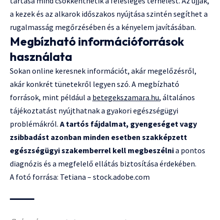
tartása mind csökkenthetik a felesleges terhelést. Az ujjak,
a kezek és az alkarok időszakos nyújtása szintén segíthet a
rugalmasság megőrzésében és a kényelem javításában.
Megbízható információforrások
használata
Sokan online keresnek információt, akár megelőzésről,
akár konkrét tünetekről legyen szó. A megbízható
források, mint például a
betegekszamara.hu
, általános
tájékoztatást nyújthatnak a gyakori egészségügyi
problémákról.
A tart
ó
s fájdalmat, gyenges
é
get vagy
zsibbadást azonban minden esetben szakk
é
pzett
eg
é
szs
é
gügyi szakemberrel kell megbesz
é
lni
a pontos
diagnózis és a megfelelő ellátás biztosítása érdekében.
A fotó forrása: Tetiana – stock.adobe.com