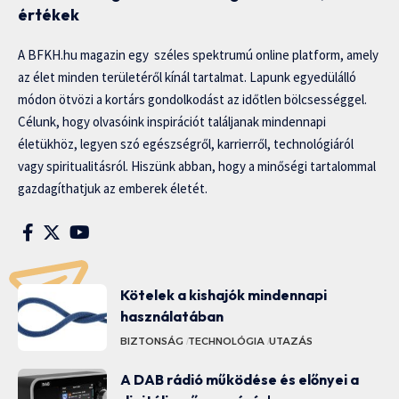
értékek
A BFKH.hu magazin egy széles spektrumú online platform, amely
az élet minden területéről kínál tartalmat. Lapunk egyedülálló
módon ötvözi a kortárs gondolkodást az időtlen bölcsességgel.
Célunk, hogy olvasóink inspirációt találjanak mindennapi
életükhöz, legyen szó egészségről, karrierről, technológiáról
vagy spiritualitásról. Hiszünk abban, hogy a minőségi tartalommal
gazdagíthatjuk az emberek életét.
Kötelek a kishajók mindennapi
használatában
BIZTONSÁG
TECHNOLÓGIA
UTAZÁS
A DAB rádió működése és előnyei a