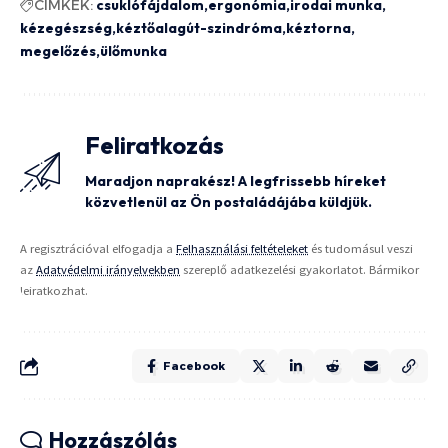
CÍMKÉK:
csuklófájdalom
ergonómia
irodai munka
kézegészség
kéztőalagút-szindróma
kéztorna
megelőzés
ülőmunka
Feliratkozás
Maradjon naprakész! A legfrissebb híreket
közvetlenül az Ön postaládájába küldjük.
A regisztrációval elfogadja a
Felhasználási feltételeket
és tudomásul veszi
az
Adatvédelmi irányelvekben
szereplő adatkezelési gyakorlatot. Bármikor
leiratkozhat.
Facebook
Hozzászólás