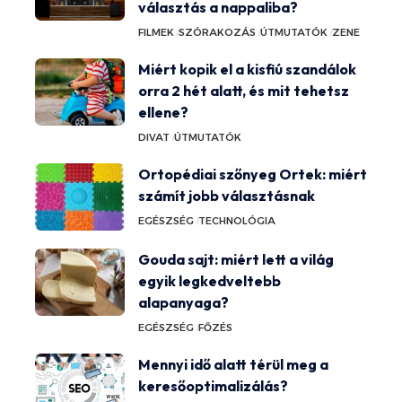
választás a nappaliba?
FILMEK
SZÓRAKOZÁS
ÚTMUTATÓK
ZENE
Miért kopik el a kisfiú szandálok
orra 2 hét alatt, és mit tehetsz
ellene?
DIVAT
ÚTMUTATÓK
Ortopédiai szőnyeg Ortek: miért
számít jobb választásnak
EGÉSZSÉG
TECHNOLÓGIA
Gouda sajt: miért lett a világ
egyik legkedveltebb
alapanyaga?
EGÉSZSÉG
FŐZÉS
Mennyi idő alatt térül meg a
keresőoptimalizálás?