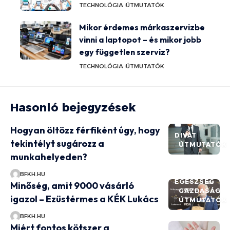
TECHNOLÓGIA
ÚTMUTATÓK
Mikor érdemes márkaszervizbe
vinni a laptopot – és mikor jobb
egy független szerviz?
TECHNOLÓGIA
ÚTMUTATÓK
Hasonló bejegyzések
Hogyan öltözz férfiként úgy, hogy
DIVAT
tekintélyt sugározz a
ÚTMUTATÓK
munkahelyeden?
BFKH.HU
EGÉSZSÉG
Minőség, amit 9000 vásárló
GAZDASÁG
igazol – Ezüstérmes a KÉK Lukács
ÚTMUTATÓK
BFKH.HU
Miért fontos kötszer a