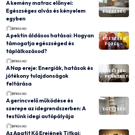
A kemény matrac előnyei:
Egészséges alvás és kényelem
EGÉSZSÉG
egyben
BFKH.HU
A pektin áldásos hatásai: Hogyan
EGÉSZSÉG
támogatja egészséged és
FŐZÉS
táplálkozásod?
BFKH.HU
A Nap ereje: Energiák, hatások és
EGÉSZSÉG
jótékony tulajdonságok
FENNTARTHA
feltárása
BFKH.HU
A gerincvelő működése és
szerepe az idegrendszerben: A
EGÉSZSÉG
testünk idegi autópályája
BFKH.HU
Az Apatit Kő Erejének Titkai: