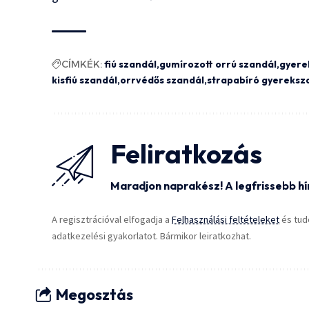
CÍMKÉK:
fiú szandál
gumírozott orrú szandál
gyere
kisfiú szandál
orrvédős szandál
strapabíró gyereksz
Feliratkozás
Maradjon naprakész! A legfrissebb hí
A regisztrációval elfogadja a
Felhasználási feltételeket
és tud
adatkezelési gyakorlatot. Bármikor leiratkozhat.
Megosztás