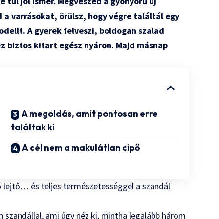
ge túl jól ismer. Megveszed a gyönyörű új
 varrásokat, örülsz, hogy végre találtál egy
odellt. A gyerek felveszi, boldogan szalad
z biztos kitart egész nyáron. Majd másnap
A megoldás, amit pontosan erre
találtak ki
A cél nem a makulátlan cipő
ső lejtő… és teljes természetességgel a szandál
n szandállal, ami úgy néz ki, mintha legalább három