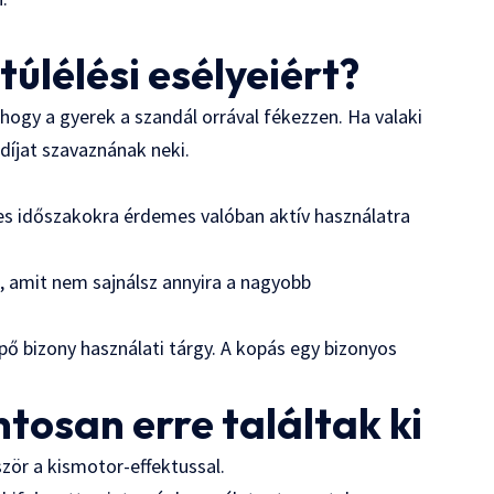
 túlélési esélyeiért?
hogy a gyerek a szandál orrával fékezzen. Ha valaki
-díjat szavaznának neki.
res időszakokra érdemes valóban aktív használatra
ő, amit nem sajnálsz annyira a nagyobb
ipő bizony használati tárgy. A kopás egy bizonyos
tosan erre találtak ki
ször a kismotor-effektussal.