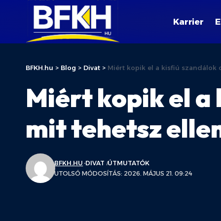
Karrier
E
BFKH.hu
>
Blog
>
Divat
>
Miért kopik el a kisfiú szandálok o
Miért kopik el a 
mit tehetsz elle
BFKH.HU
DIVAT
ÚTMUTATÓK
UTOLSÓ MÓDOSÍTÁS: 2026. MÁJUS 21. 09:24