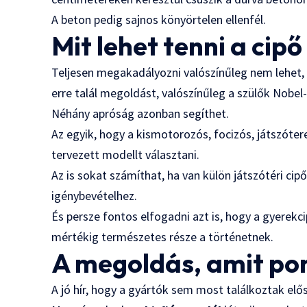
A beton pedig sajnos könyörtelen ellenfél.
Mit lehet tenni a cipő
Teljesen megakadályozni valószínűleg nem lehet, 
erre talál megoldást, valószínűleg a szülők Nobel
Néhány apróság azonban segíthet.
Az egyik, hogy a kismotorozós, focizós, játszóte
tervezett modellt választani.
Az is sokat számíthat, ha van külön játszótéri cip
igénybevételhez.
És persze fontos elfogadni azt is, hogy a gyerekc
mértékig természetes része a történetnek.
A megoldás, amit pon
A jó hír, hogy a gyártók sem most találkoztak elő