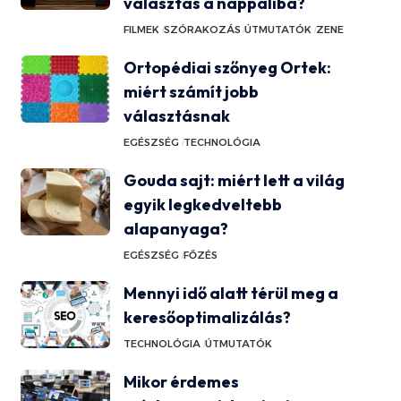
választás a nappaliba?
FILMEK
SZÓRAKOZÁS
ÚTMUTATÓK
ZENE
Ortopédiai szőnyeg Ortek:
miért számít jobb
választásnak
EGÉSZSÉG
TECHNOLÓGIA
Gouda sajt: miért lett a világ
egyik legkedveltebb
alapanyaga?
EGÉSZSÉG
FŐZÉS
Mennyi idő alatt térül meg a
keresőoptimalizálás?
TECHNOLÓGIA
ÚTMUTATÓK
Mikor érdemes