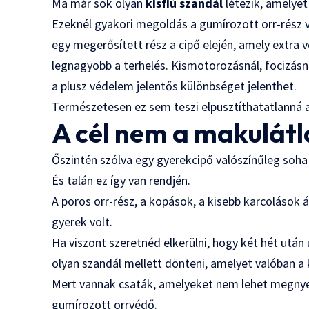
Ma már
sok olyan
kisfiú szandál
létezik
, amelyet
Ezeknél gyakori megoldás a gumírozott orr-rész v
egy megerősített rész a cipő elején, amely extra
legnagyobb a terhelés. Kismotorozásnál, focizás
a plusz védelem jelentős különbséget jelenthet.
Természetesen ez sem teszi elpusztíthatatlanná a 
A cél nem a makulátl
Őszintén szólva egy gyerekcipő valószínűleg soha
És talán ez így van rendjén.
A poros orr-rész, a kopások, a kisebb karcolások 
gyerek volt.
Ha viszont szeretnéd elkerülni, hogy két hét után
olyan
szandál mellett dönteni, amelyet valóban 
Mert vannak csaták, amelyeket nem lehet megnyer
gumírozott orrvédő.