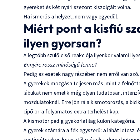
gyereket és két nyári szezont kiszolgált volna.
Ha ismerős a helyzet, nem vagy egyedül.
Miért pont a kisfiú s
ilyen gyorsan?
A legtöbb szülő első reakciója ilyenkor valami ilye
Ennyire rossz minőségű lenne?
Pedig az esetek nagy részében nem erről van szó.
A gyerekek mozgása teljesen más, mint a felnőtte
lábukat nem emelik még olyan tudatosan, intenzív
mozdulatoknál. Erre jön rá a kismotorozás, a bicik
cipő orra folyamatos extra terhelést kap.
A kismotor pedig gyakorlatilag külön kategória.
A gyerek számára a fék egyszerű: a lábát leteszi 
centimétereken keresztül csúszik a durva betonon