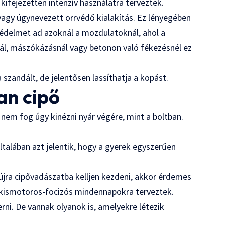
 kifejezetten intenzív használatra terveztek.
agy úgynevezett orrvédő kialakítás. Ez lényegében
 védelmet ad azoknál a mozdulatoknál, ahol a
nál, mászókázásnál vagy betonon való fékezésnél ez
szandált, de jelentősen lassíthatja a kopást.
an cipő
 nem fog úgy kinézni nyár végére, mint a boltban.
általában azt jelentik, hogy a gyerek egyszerűen
 újra cipővadászatba kelljen kezdeni, akkor érdemes
a kismotoros-focizós mindennapokra terveztek.
ni. De vannak olyanok is, amelyekre létezik