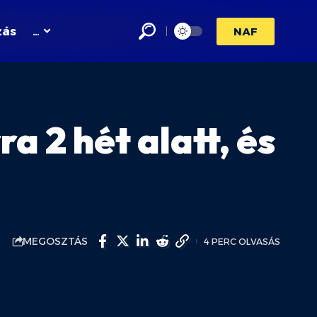
zás
…
NAF
ra 2 hét alatt, és
MEGOSZTÁS
4 PERC OLVASÁS