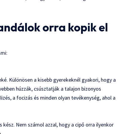
zandálok orra kopik el
smi:
ké. Különösen a kisebb gyerekeknél gyakori, hogy a
ebben húzzák, csúsztatják a talajon bizonyos
lizés, a focizás és minden olyan tevékenység, ahol a
és kész. Nem számol azzal, hogy a cipő orra ilyenkor
.