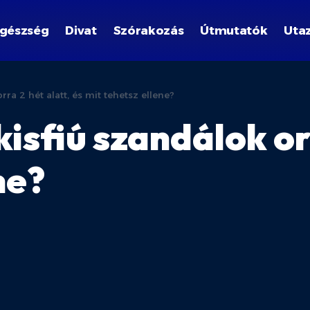
gészség
Divat
Szórakozás
Útmutatók
Uta
rra 2 hét alatt, és mit tehetsz ellene?
kisfiú szandálok or
ne?