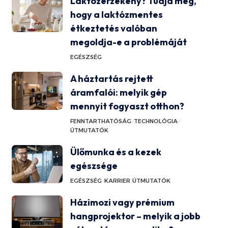
Laktózérzékeny? Tudja meg,
hogy a laktózmentes
étkeztetés valóban
megoldja-e a problémáját
EGÉSZSÉG
A háztartás rejtett
áramfalói: melyik gép
mennyit fogyaszt otthon?
FENNTARTHATÓSÁG
TECHNOLÓGIA
ÚTMUTATÓK
Ülőmunka és a kezek
egészsége
EGÉSZSÉG
KARRIER
ÚTMUTATÓK
Házimozi vagy prémium
hangprojektor – melyik a jobb