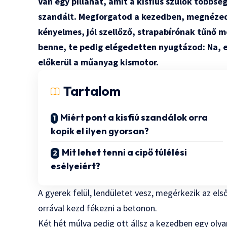
Van egy pillanat, amit a kisfiús szülők többsé
szandált. Megforgatod a kezedben, megnézed a
kényelmes, jól szellőző, strapabírónak tűnő m
benne, te pedig elégedetten nyugtázod: Na, e
előkerül a műanyag kismotor.
Tartalom
Miért pont a kisfiú szandálok orra
kopik el ilyen gyorsan?
Mit lehet tenni a cipő túlélési
esélyeiért?
A gyerek felül, lendületet vesz, megérkezik az el
orrával kezd fékezni a betonon.
Két hét múlva pedig ott állsz a kezedben egy olya