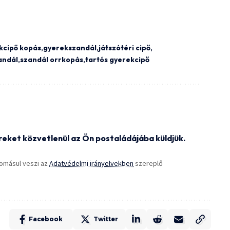
kcipő kopás
gyerekszandál
játszótéri cipő
andál
szandál orrkopás
tartós gyerekcipő
reket közvetlenül az Ön postaládájába küldjük.
omásul veszi az
Adatvédelmi irányelvekben
szereplő
Facebook
Twitter