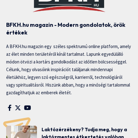
BFKH.hu magazin - Modern gondolatok, örök
értékek
A BFKH.hu magazin egy széles spektrumú online platform, amely
az élet minden területéről kínál tartalmat. Lapunk egyedülálló
módon ötvözi a kortárs gondolkodást az időtlen bölcsességgel.
Célunk, hogy olvasóink inspirációt találjanak mindennapi
életükhöz, legyen szó egészségről, karrierről, technológiáról
vagy spiritualitásról. Hiszünk abban, hogy a minőségi tartalommal
gazdagíthatjuk az emberek életét.
Laktózérzékeny? Tudja meg, hogy a
laktózmentes étkeztetés valóban