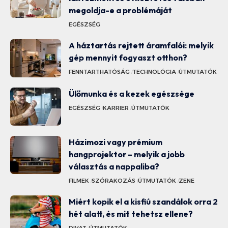
megoldja-e a problémáját
EGÉSZSÉG
A háztartás rejtett áramfalói: melyik
gép mennyit fogyaszt otthon?
FENNTARTHATÓSÁG
TECHNOLÓGIA
ÚTMUTATÓK
Ülőmunka és a kezek egészsége
EGÉSZSÉG
KARRIER
ÚTMUTATÓK
Házimozi vagy prémium
hangprojektor – melyik a jobb
választás a nappaliba?
FILMEK
SZÓRAKOZÁS
ÚTMUTATÓK
ZENE
Miért kopik el a kisfiú szandálok orra 2
hét alatt, és mit tehetsz ellene?