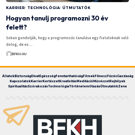
KARRIER
TECHNOLÓGIA
ÚTMUTATÓK
Hogyan tanulj programozni 30 év
felett?
Sokan gondolják, hogy a programozás tanulása egy fiataloknak való
dolog, de ez…
BFKH.HU
Állatok
Biztonság
Divat
Egészség
Fenntarthatóság
Filmek
Fitnesz
Főzés
Gazdaság
Kapcsolatok
Karrier
Kertészet
Kreativitás
Meditáció
Művészet
Rejtélyek
Spiritualitás
Szórakozás
Technológia
Történelem
Utazás
Útmutatók
Zene