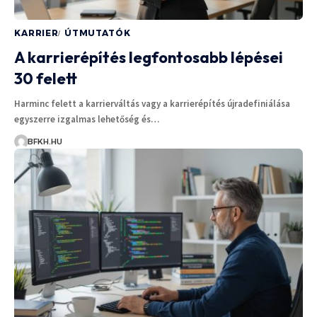
KARRIER
ÚTMUTATÓK
A karrierépítés legfontosabb lépései
30 felett
Harminc felett a karrierváltás vagy a karrierépítés újradefiniálása
egyszerre izgalmas lehetőség és…
BFKH.HU