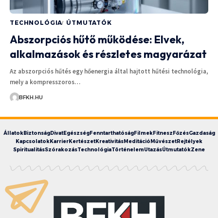
TECHNOLÓGIA
ÚTMUTATÓK
Abszorpciós hűtő működése: Elvek,
alkalmazások és részletes magyarázat
Az abszorpciós hűtés egy hőenergia által hajtott hűtési technológia,
mely a kompresszoros…
BFKH.HU
Állatok
Biztonság
Divat
Egészség
Fenntarthatóság
Filmek
Fitnesz
Főzés
Gazdaság
Kapcsolatok
Karrier
Kertészet
Kreativitás
Meditáció
Művészet
Rejtélyek
Spiritualitás
Szórakozás
Technológia
Történelem
Utazás
Útmutatók
Zene