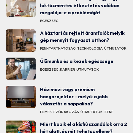
laktózmentes étkeztetés valóban
megoldja-e a problémáját
EGÉSZSÉG
A háztartás rejtett áramfalói: melyik
gép mennyit fogyaszt otthon?
FENNTARTHATÓSÁG
TECHNOLÓGIA
ÚTMUTATÓK
Ülőmunka és a kezek egészsége
EGÉSZSÉG
KARRIER
ÚTMUTATÓK
Házimozi vagy prémium
hangprojektor – melyik a jobb
választás a nappaliba?
FILMEK
SZÓRAKOZÁS
ÚTMUTATÓK
ZENE
Miért kopik el a kisfiú szandálok orra 2
hét alatt, és mit tehetsz ellene?