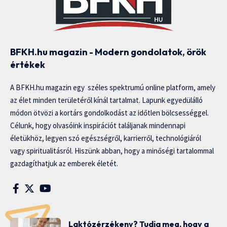
BFKH.hu magazin - Modern gondolatok, örök
értékek
A BFKH.hu magazin egy széles spektrumú online platform, amely
az élet minden területéről kínál tartalmat. Lapunk egyedülálló
módon ötvözi a kortárs gondolkodást az időtlen bölcsességgel.
Célunk, hogy olvasóink inspirációt találjanak mindennapi
életükhöz, legyen szó egészségről, karrierről, technológiáról
vagy spiritualitásról. Hiszünk abban, hogy a minőségi tartalommal
gazdagíthatjuk az emberek életét.
Laktózérzékeny? Tudja meg, hogy a