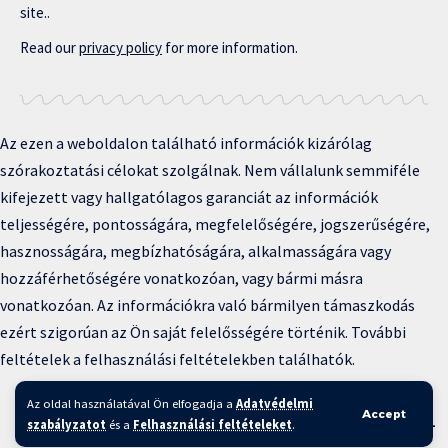
site..
Read our
privacy policy
for more information.
Az ezen a weboldalon található információk kizárólag
szórakoztatási célokat szolgálnak. Nem vállalunk semmiféle
kifejezett vagy hallgatólagos garanciát az információk
teljességére, pontosságára, megfelelőségére, jogszerűségére,
hasznosságára, megbízhatóságára, alkalmasságára vagy
hozzáférhetőségére vonatkozóan, vagy bármi másra
vonatkozóan. Az információkra való bármilyen támaszkodás
ezért szigorúan az Ön saját felelősségére történik. További
feltételek a felhasználási feltételekben találhatók.
Copyright © 2025 BFKH.hu
Az oldal használatával Ön elfogadja a
Adatvédelmi
Accept
Felhasználási feltételek –
Adatvédelmi irányelvek –
Kapcsolat
–
szabályzatot
és a
Felhasználási feltételeket
.