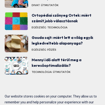
DIVAT
ÚTMUTATÓK
Ortopédiai szőnyeg Ortek: miért
számít jobb választásnak
EGÉSZSÉG
TECHNOLÓGIA
Gouda sajt: miért lett a világ egyik
legkedveltebb alapanyaga?
EGÉSZSÉG
FŐZÉS
Mennyi idő alatt térül meg a
keresőoptimalizálás?
TECHNOLÓGIA
ÚTMUTATÓK
Our website stores cookies on your computer. They allow us to
remember you and help personalize your experience with our