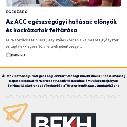
EGÉSZSÉG
Az ACC egészségügyi hatásai: előnyök
és kockázatok feltárása
Az N-acetilcisztein (ACC) egy széles körben alkalmazott gyógyszer
és táplálékkiegészítő, melynek jelentősége…
BFKH.HU
Állatok
Biztonság
Divat
Egészség
Fenntarthatóság
Filmek
Fitnesz
Főzés
Gazdaság
Kapcsolatok
Karrier
Kertészet
Kreativitás
Meditáció
Művészet
Rejtélyek
Spiritualitás
Szórakozás
Technológia
Történelem
Utazás
Útmutatók
Zene