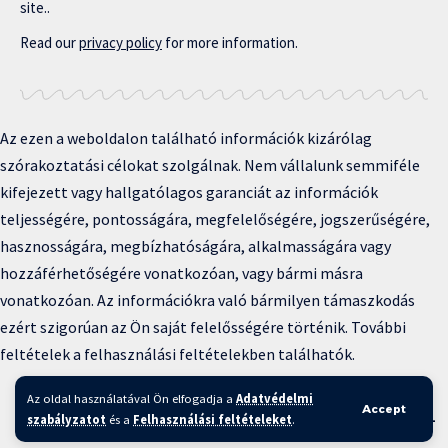
site..
Read our
privacy policy
for more information.
Az ezen a weboldalon található információk kizárólag
szórakoztatási célokat szolgálnak. Nem vállalunk semmiféle
kifejezett vagy hallgatólagos garanciát az információk
teljességére, pontosságára, megfelelőségére, jogszerűségére,
hasznosságára, megbízhatóságára, alkalmasságára vagy
hozzáférhetőségére vonatkozóan, vagy bármi másra
vonatkozóan. Az információkra való bármilyen támaszkodás
ezért szigorúan az Ön saját felelősségére történik. További
feltételek a felhasználási feltételekben találhatók.
Copyright © 2025 BFKH.hu
Az oldal használatával Ön elfogadja a
Adatvédelmi
Accept
Felhasználási feltételek –
Adatvédelmi irányelvek –
Kapcsolat
–
szabályzatot
és a
Felhasználási feltételeket
.