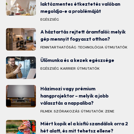
laktózmentes étkeztetés valóban
megoldja-e a problémáját
EGÉSZSÉG
A háztartás rejtett áramfalói: melyik
gép mennyit fogyaszt otthon?
FENNTARTHATÓSÁG
TECHNOLÓGIA
ÚTMUTATÓK
Ülőmunka és a kezek egészsége
EGÉSZSÉG
KARRIER
ÚTMUTATÓK
Házimozi vagy prémium
hangprojektor – melyik a jobb
választás a nappaliba?
FILMEK
SZÓRAKOZÁS
ÚTMUTATÓK
ZENE
Miért kopik el a kisfiú szandálok orra 2
hét alatt, és mit tehetsz ellene?