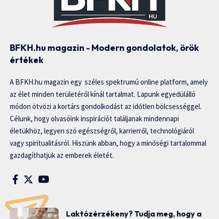
BFKH.hu magazin - Modern gondolatok, örök
értékek
A BFKH.hu magazin egy széles spektrumú online platform, amely
az élet minden területéről kínál tartalmat. Lapunk egyedülálló
módon ötvözi a kortárs gondolkodást az időtlen bölcsességgel.
Célunk, hogy olvasóink inspirációt találjanak mindennapi
életükhöz, legyen szó egészségről, karrierről, technológiáról
vagy spiritualitásról. Hiszünk abban, hogy a minőségi tartalommal
gazdagíthatjuk az emberek életét.
Laktózérzékeny? Tudja meg, hogy a