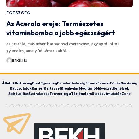
EGÉSZSÉG
Az Acerola ereje: Természetes
vitaminbomba a jobb egészségért
Az acerola, más néven barbadoszi cseresznye, egy apró, piros
gyümölcs, amely Dél-Amerikából…
BFKH.HU
Állatok
Biztonság
Divat
Egészség
Fenntarthatóság
Filmek
Fitnesz
Főzés
Gazdaság
Kapcsolatok
Karrier
Kertészet
Kreativitás
Meditáció
Művészet
Rejtélyek
Spiritualitás
Szórakozás
Technológia
Történelem
Utazás
Útmutatók
Zene