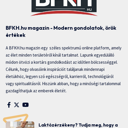
BFKH.hu magazin - Modern gondolatok, örök
értékek
A BFKH.hu magazin egy széles spektrumú online platform, amely
az élet minden területéről kínál tartalmat. Lapunk egyedülálló
módon ötvözi a kortárs gondolkodást az időtlen bölcsességgel.
Célunk, hogy olvasóink inspirációt találjanak mindennapi
életükhöz, legyen szó egészségről, karrierről, technológiáról
vagy spiritualitásról. Hiszünk abban, hogy a minőségi tartalommal
gazdagíthatjuk az emberek életét.
Laktózérzékeny? Tudja meg, hogy a