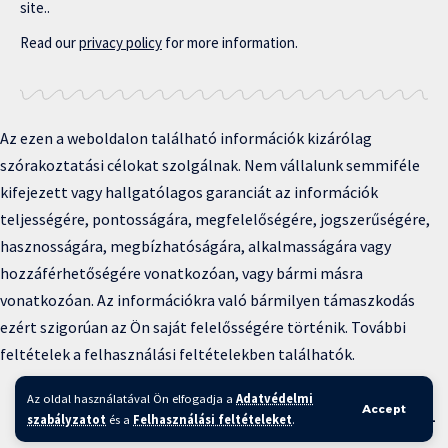
site..
Read our
privacy policy
for more information.
Az ezen a weboldalon található információk kizárólag
szórakoztatási célokat szolgálnak. Nem vállalunk semmiféle
kifejezett vagy hallgatólagos garanciát az információk
teljességére, pontosságára, megfelelőségére, jogszerűségére,
hasznosságára, megbízhatóságára, alkalmasságára vagy
hozzáférhetőségére vonatkozóan, vagy bármi másra
vonatkozóan. Az információkra való bármilyen támaszkodás
ezért szigorúan az Ön saját felelősségére történik. További
feltételek a felhasználási feltételekben találhatók.
Copyright © 2025 BFKH.hu
Az oldal használatával Ön elfogadja a
Adatvédelmi
Accept
Felhasználási feltételek –
Adatvédelmi irányelvek –
Kapcsolat
–
szabályzatot
és a
Felhasználási feltételeket
.