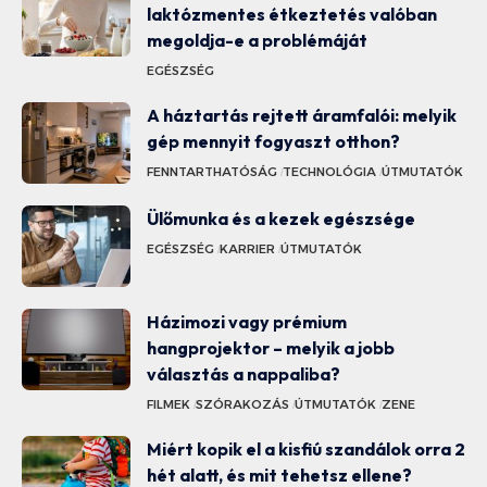
laktózmentes étkeztetés valóban
megoldja-e a problémáját
EGÉSZSÉG
A háztartás rejtett áramfalói: melyik
gép mennyit fogyaszt otthon?
FENNTARTHATÓSÁG
TECHNOLÓGIA
ÚTMUTATÓK
Ülőmunka és a kezek egészsége
EGÉSZSÉG
KARRIER
ÚTMUTATÓK
Házimozi vagy prémium
hangprojektor – melyik a jobb
választás a nappaliba?
FILMEK
SZÓRAKOZÁS
ÚTMUTATÓK
ZENE
Miért kopik el a kisfiú szandálok orra 2
hét alatt, és mit tehetsz ellene?