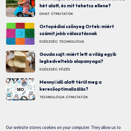
hét alatt, és mit tehetsz ellene?
DIVAT
ÚTMUTATÓK
Ortopédiai szőnyeg Ortek: miért
számít jobb választásnak
EGÉSZSÉG
TECHNOLÓGIA
Gouda sajt: miért lett a világ egyik
legkedveltebb alapanyaga?
EGÉSZSÉG
FŐZÉS
Mennyi idő alatt térül meg a
keresőoptimalizálás?
TECHNOLÓGIA
ÚTMUTATÓK
Our website stores cookies on your computer. They allow us to