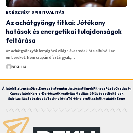
EGÉSZSÉG
SPIRITUALITÁS
Az achátgyöngy titkai: Jótékony
hatások és energetikai tulajdonságok
feltárása
Az achátgyöngyök lenyűgöző világa évezredek óta elbűvöli az
embereket. Nem csupán dísztárgyak,…
BFKH.HU
Állatok
Biztonság
Divat
Egészség
Fenntarthatóság
Filmek
Fitnesz
Főzés
Gazdaság
Kapcsolatok
Karrier
Kertészet
Kreativitás
Meditáció
Művészet
Rejtélyek
Spiritualitás
Szórakozás
Technológia
Történelem
Utazás
Útmutatók
Zene