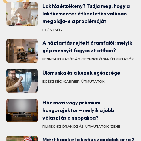
Laktózérzékeny? Tudja meg, hogy a
laktózmentes étkeztetés valóban
megoldja-e a problémáját
EGÉSZSÉG
A háztartás rejtett áramfalói: melyik
gép mennyit fogyaszt otthon?
FENNTARTHATÓSÁG
TECHNOLÓGIA
ÚTMUTATÓK
Ülőmunka és a kezek egészsége
EGÉSZSÉG
KARRIER
ÚTMUTATÓK
Házimozi vagy prémium
hangprojektor – melyik a jobb
választás a nappaliba?
FILMEK
SZÓRAKOZÁS
ÚTMUTATÓK
ZENE
Miért kopik el a kisfiú szandálok orra 2