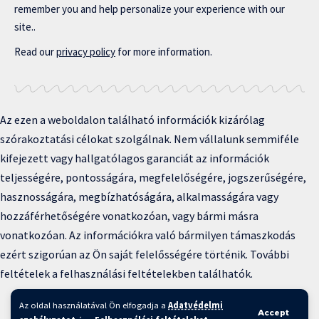
remember you and help personalize your experience with our
site..
Read our
privacy policy
for more information.
Az ezen a weboldalon található információk kizárólag
szórakoztatási célokat szolgálnak. Nem vállalunk semmiféle
kifejezett vagy hallgatólagos garanciát az információk
teljességére, pontosságára, megfelelőségére, jogszerűségére,
hasznosságára, megbízhatóságára, alkalmasságára vagy
hozzáférhetőségére vonatkozóan, vagy bármi másra
vonatkozóan. Az információkra való bármilyen támaszkodás
ezért szigorúan az Ön saját felelősségére történik. További
feltételek a felhasználási feltételekben találhatók.
Copyright © 2025 BFKH.hu
Az oldal használatával Ön elfogadja a
Adatvédelmi
Accept