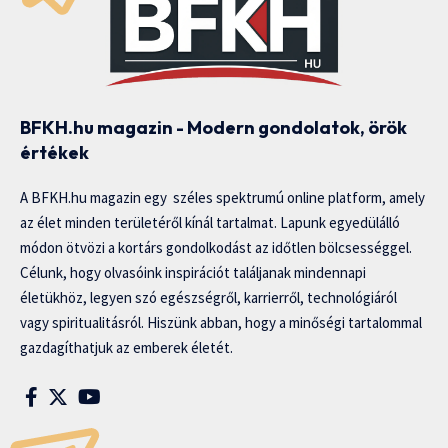
BFKH.hu magazin - Modern gondolatok, örök
értékek
A BFKH.hu magazin egy széles spektrumú online platform, amely
az élet minden területéről kínál tartalmat. Lapunk egyedülálló
módon ötvözi a kortárs gondolkodást az időtlen bölcsességgel.
Célunk, hogy olvasóink inspirációt találjanak mindennapi
életükhöz, legyen szó egészségről, karrierről, technológiáról
vagy spiritualitásról. Hiszünk abban, hogy a minőségi tartalommal
gazdagíthatjuk az emberek életét.