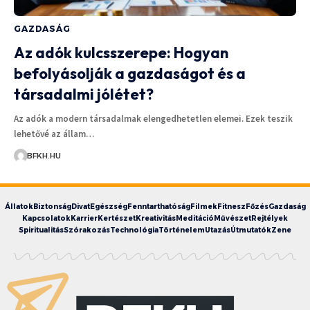
GAZDASÁG
Az adók kulcsszerepe: Hogyan
befolyásolják a gazdaságot és a
társadalmi jólétet?
Az adók a modern társadalmak elengedhetetlen elemei. Ezek teszik
lehetővé az állam…
BFKH.HU
Állatok
Biztonság
Divat
Egészség
Fenntarthatóság
Filmek
Fitnesz
Főzés
Gazdaság
Kapcsolatok
Karrier
Kertészet
Kreativitás
Meditáció
Művészet
Rejtélyek
Spiritualitás
Szórakozás
Technológia
Történelem
Utazás
Útmutatók
Zene