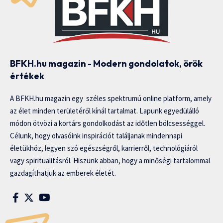
BFKH.hu magazin - Modern gondolatok, örök
értékek
A BFKH.hu magazin egy széles spektrumú online platform, amely
az élet minden területéről kínál tartalmat. Lapunk egyedülálló
módon ötvözi a kortárs gondolkodást az időtlen bölcsességgel.
Célunk, hogy olvasóink inspirációt találjanak mindennapi
életükhöz, legyen szó egészségről, karrierről, technológiáról
vagy spiritualitásról. Hiszünk abban, hogy a minőségi tartalommal
gazdagíthatjuk az emberek életét.