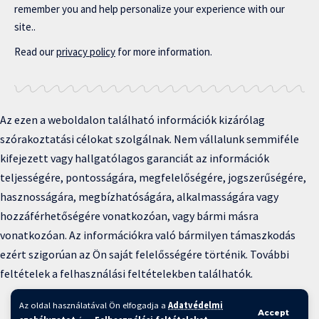
remember you and help personalize your experience with our
site..
Read our
privacy policy
for more information.
Az ezen a weboldalon található információk kizárólag
szórakoztatási célokat szolgálnak. Nem vállalunk semmiféle
kifejezett vagy hallgatólagos garanciát az információk
teljességére, pontosságára, megfelelőségére, jogszerűségére,
hasznosságára, megbízhatóságára, alkalmasságára vagy
hozzáférhetőségére vonatkozóan, vagy bármi másra
vonatkozóan. Az információkra való bármilyen támaszkodás
ezért szigorúan az Ön saját felelősségére történik. További
feltételek a felhasználási feltételekben találhatók.
Copyright © 2025 BFKH.hu
Az oldal használatával Ön elfogadja a
Adatvédelmi
Accept