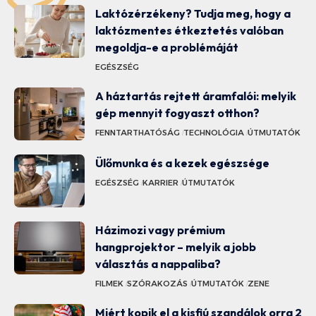
Laktózérzékeny? Tudja meg, hogy a
laktózmentes étkeztetés valóban
megoldja-e a problémáját
EGÉSZSÉG
A háztartás rejtett áramfalói: melyik
gép mennyit fogyaszt otthon?
FENNTARTHATÓSÁG
TECHNOLÓGIA
ÚTMUTATÓK
Ülőmunka és a kezek egészsége
EGÉSZSÉG
KARRIER
ÚTMUTATÓK
Házimozi vagy prémium
hangprojektor – melyik a jobb
választás a nappaliba?
FILMEK
SZÓRAKOZÁS
ÚTMUTATÓK
ZENE
Miért kopik el a kisfiú szandálok orra 2