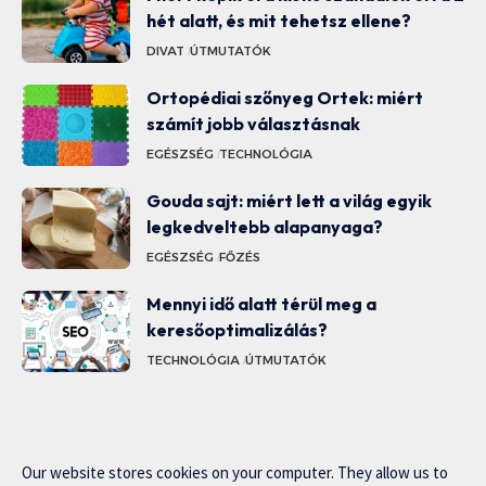
hét alatt, és mit tehetsz ellene?
DIVAT
ÚTMUTATÓK
Ortopédiai szőnyeg Ortek: miért
számít jobb választásnak
EGÉSZSÉG
TECHNOLÓGIA
Gouda sajt: miért lett a világ egyik
legkedveltebb alapanyaga?
EGÉSZSÉG
FŐZÉS
Mennyi idő alatt térül meg a
keresőoptimalizálás?
TECHNOLÓGIA
ÚTMUTATÓK
Our website stores cookies on your computer. They allow us to