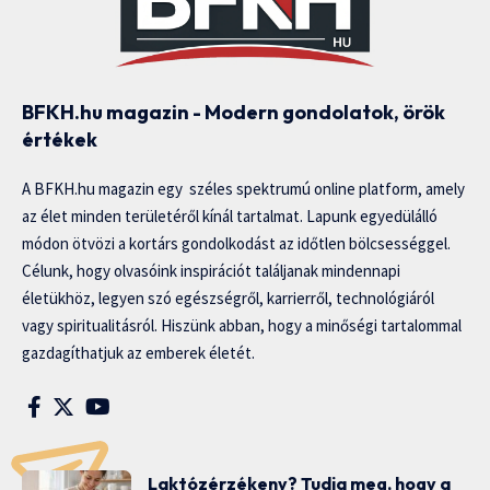
BFKH.hu magazin - Modern gondolatok, örök
értékek
A BFKH.hu magazin egy széles spektrumú online platform, amely
az élet minden területéről kínál tartalmat. Lapunk egyedülálló
módon ötvözi a kortárs gondolkodást az időtlen bölcsességgel.
Célunk, hogy olvasóink inspirációt találjanak mindennapi
életükhöz, legyen szó egészségről, karrierről, technológiáról
vagy spiritualitásról. Hiszünk abban, hogy a minőségi tartalommal
gazdagíthatjuk az emberek életét.
Laktózérzékeny? Tudja meg, hogy a