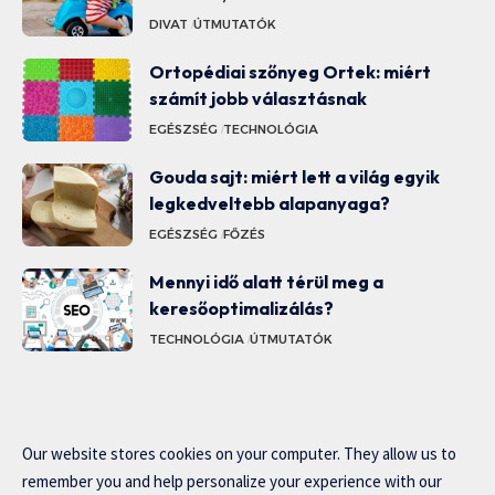
DIVAT
ÚTMUTATÓK
Ortopédiai szőnyeg Ortek: miért
számít jobb választásnak
EGÉSZSÉG
TECHNOLÓGIA
Gouda sajt: miért lett a világ egyik
legkedveltebb alapanyaga?
EGÉSZSÉG
FŐZÉS
Mennyi idő alatt térül meg a
keresőoptimalizálás?
TECHNOLÓGIA
ÚTMUTATÓK
Our website stores cookies on your computer. They allow us to
remember you and help personalize your experience with our