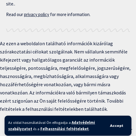
site..
Read our
privacy policy
for more information.
Az ezen a weboldalon található információk kizárólag
szórakoztatási célokat szolgálnak. Nem vállalunk semmiféle
kifejezett vagy hallgatólagos garanciát az információk
teljességére, pontosságára, megfelelőségére, jogszerűségére,
hasznosságára, megbízhatóságára, alkalmasságára vagy
hozzáférhetőségére vonatkozóan, vagy bármi másra
vonatkozóan. Az információkra való bármilyen támaszkodás
ezért szigorúan az Ön saját felelősségére történik. További
feltételek a felhasználási feltételekben találhatók.
Copyright © 2025 BFKH.hu
Az oldal használatával Ön elfogadja a
Adatvédelmi
Accept
Felhasználási feltételek –
Adatvédelmi irányelvek –
Kapcsolat
–
szabályzatot
és a
Felhasználási feltételeket
.