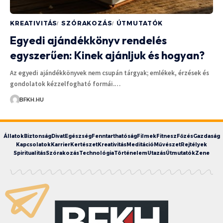
KREATIVITÁS
SZÓRAKOZÁS
ÚTMUTATÓK
Egyedi ajándékkönyv rendelés
egyszerűen: Kinek ajánljuk és hogyan?
Az egyedi ajándékkönyvek nem csupán tárgyak; emlékek, érzések és
gondolatok kézzelfogható formái.…
BFKH.HU
Állatok
Biztonság
Divat
Egészség
Fenntarthatóság
Filmek
Fitnesz
Főzés
Gazdaság
Kapcsolatok
Karrier
Kertészet
Kreativitás
Meditáció
Művészet
Rejtélyek
Spiritualitás
Szórakozás
Technológia
Történelem
Utazás
Útmutatók
Zene