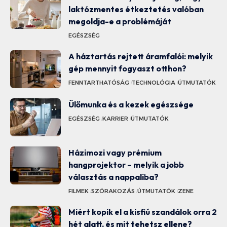
laktózmentes étkeztetés valóban
megoldja-e a problémáját
EGÉSZSÉG
A háztartás rejtett áramfalói: melyik
gép mennyit fogyaszt otthon?
FENNTARTHATÓSÁG
TECHNOLÓGIA
ÚTMUTATÓK
Ülőmunka és a kezek egészsége
EGÉSZSÉG
KARRIER
ÚTMUTATÓK
Házimozi vagy prémium
hangprojektor – melyik a jobb
választás a nappaliba?
FILMEK
SZÓRAKOZÁS
ÚTMUTATÓK
ZENE
Miért kopik el a kisfiú szandálok orra 2
hét alatt, és mit tehetsz ellene?