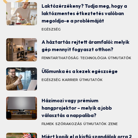
Laktózérzékeny? Tudja meg, hogy a
laktózmentes étkeztetés valóban
megoldja-e a problémáját
EGÉSZSÉG
A háztartás rejtett áramfalói: melyik
gép mennyit fogyaszt otthon?
FENNTARTHATÓSÁG
TECHNOLÓGIA
ÚTMUTATÓK
Ülőmunka és a kezek egészsége
EGÉSZSÉG
KARRIER
ÚTMUTATÓK
Házimozi vagy prémium
hangprojektor – melyik a jobb
választás a nappaliba?
FILMEK
SZÓRAKOZÁS
ÚTMUTATÓK
ZENE
Miért kopik el a kisfiú szandálok orra 2