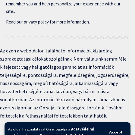
remember you and help personalize your experience with our
site..
Read our
privacy policy
for more information.
Az ezen a weboldalon található információk kizárólag
szórakoztatási célokat szolgálnak. Nem vállalunk semmiféle
kifejezett vagy hallgatólagos garanciát az információk
teljességére, pontosságára, megfelelőségére, jogszerűségére,
hasznosságára, megbízhatóságára, alkalmasságára vagy
hozzáférhetőségére vonatkozóan, vagy bármi másra
vonatkozóan. Az információkra való bármilyen támaszkodás
ezért szigorúan az Ön saját felelősségére történik. További
feltételek a felhasználási feltételekben találhatók.
Copyright © 2025 BFKH.hu
Az oldal használatával Ön elfogadja a
Adatvédelmi
Accept