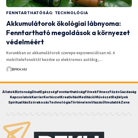
FENNTARTHATÓSÁG
TECHNOLÓGIA
Akkumulátorok ökológiai lábnyoma:
Fenntartható megoldások a környezet
védelméért
Korunkban az akkumulátorok szerepe exponenciálisan nő. A
mobiltelefonoktól kezdve az elektromos autókig,…
BFKH.HU
Állatok
Biztonság
Divat
Egészség
Fenntarthatóság
Filmek
Fitnesz
Főzés
Gazdaság
Kapcsolatok
Karrier
Kertészet
Kreativitás
Meditáció
Művészet
Rejtélyek
Spiritualitás
Szórakozás
Technológia
Történelem
Utazás
Útmutatók
Zene