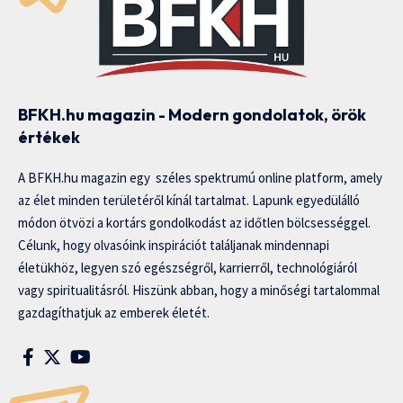
BFKH.hu magazin - Modern gondolatok, örök
értékek
A BFKH.hu magazin egy széles spektrumú online platform, amely
az élet minden területéről kínál tartalmat. Lapunk egyedülálló
módon ötvözi a kortárs gondolkodást az időtlen bölcsességgel.
Célunk, hogy olvasóink inspirációt találjanak mindennapi
életükhöz, legyen szó egészségről, karrierről, technológiáról
vagy spiritualitásról. Hiszünk abban, hogy a minőségi tartalommal
gazdagíthatjuk az emberek életét.