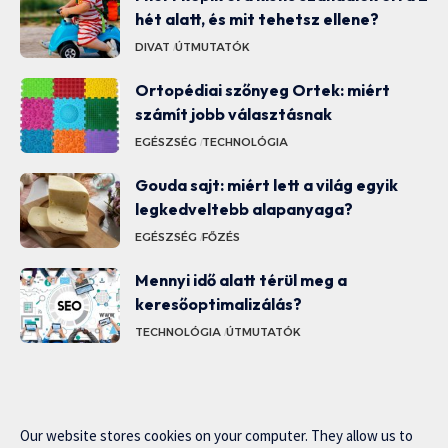
hét alatt, és mit tehetsz ellene?
DIVAT
ÚTMUTATÓK
Ortopédiai szőnyeg Ortek: miért
számít jobb választásnak
EGÉSZSÉG
TECHNOLÓGIA
Gouda sajt: miért lett a világ egyik
legkedveltebb alapanyaga?
EGÉSZSÉG
FŐZÉS
Mennyi idő alatt térül meg a
keresőoptimalizálás?
TECHNOLÓGIA
ÚTMUTATÓK
Our website stores cookies on your computer. They allow us to