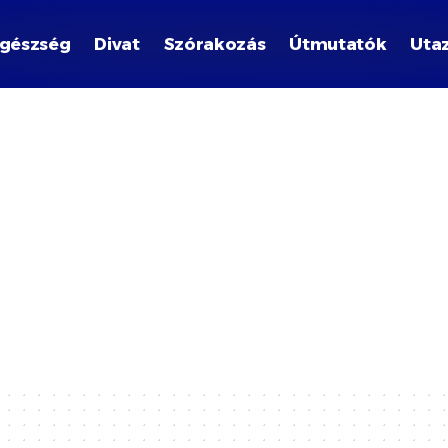
gészség
Divat
Szórakozás
Útmutatók
Uta