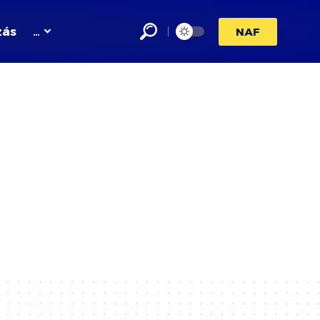
zás
…
NAF