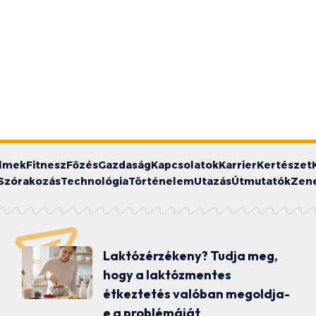
ilmek
Fitnesz
Főzés
Gazdaság
Kapcsolatok
Karrier
Kertészet
Szórakozás
Technológia
Történelem
Utazás
Útmutatók
Zen
Laktózérzékeny? Tudja meg,
hogy a laktózmentes
étkeztetés valóban megoldja-
e a problémáját