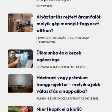
EGÉSZSÉG
A háztartás rejtett áramfalói:
melyik gép mennyit fogyaszt
otthon?
FENNTARTHATÓSÁG
TECHNOLÓGIA
ÚTMUTATÓK
Ülőmunka és a kezek
egészsége
EGÉSZSÉG
KARRIER
ÚTMUTATÓK
Házimozi vagy prémium
hangprojektor – melyik a jobb
választás a nappaliba?
FILMEK
SZÓRAKOZÁS
ÚTMUTATÓK
ZENE
Miért kopik el a kisfiú