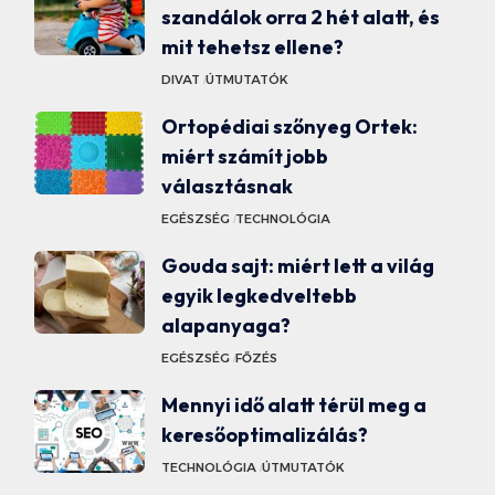
szandálok orra 2 hét alatt, és
mit tehetsz ellene?
DIVAT
ÚTMUTATÓK
Ortopédiai szőnyeg Ortek:
miért számít jobb
választásnak
EGÉSZSÉG
TECHNOLÓGIA
Gouda sajt: miért lett a világ
egyik legkedveltebb
alapanyaga?
EGÉSZSÉG
FŐZÉS
Mennyi idő alatt térül meg a
keresőoptimalizálás?
TECHNOLÓGIA
ÚTMUTATÓK