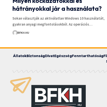
Milyen kockázatokkal és
hátrányokkal jár a használata?
Sokan választják az aktiválatlan Windows 10 használatát,
gyakran anyagi megfontolásokból. Az operációs…
BFKH.HU
Állatok
Biztonság
Divat
Egészség
Fenntarthatóság
F