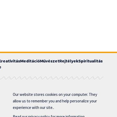
Kreativitás
Meditáció
Művészet
Rejtélyek
Spiritualitás
e
Our website stores cookies on your computer. They
allow us to remember you and help personalize your
experience with our site..
Read our
privacy policy
for more information.