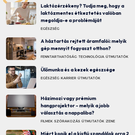
Laktózérzékeny? Tudja meg, hogy a
laktózmentes étkeztetés valóban
megoldja-e a problémáját
EGÉSZSÉG
A háztartás rejtett áramfalói: melyik
gép mennyit fogyaszt otthon?
FENNTARTHATÓSÁG
TECHNOLÓGIA
ÚTMUTATÓK
Ülőmunka és a kezek egészsége
EGÉSZSÉG
KARRIER
ÚTMUTATÓK
Házimozi vagy prémium
hangprojektor – melyik a jobb
választás a nappaliba?
FILMEK
SZÓRAKOZÁS
ÚTMUTATÓK
ZENE
Miért kopik el a kisfiú szandálok orra 2