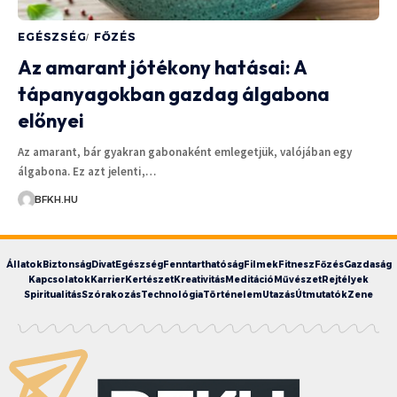
EGÉSZSÉG
FŐZÉS
Az amarant jótékony hatásai: A
tápanyagokban gazdag álgabona
előnyei
Az amarant, bár gyakran gabonaként emlegetjük, valójában egy
álgabona. Ez azt jelenti,…
BFKH.HU
Állatok
Biztonság
Divat
Egészség
Fenntarthatóság
Filmek
Fitnesz
Főzés
Gazdaság
Kapcsolatok
Karrier
Kertészet
Kreativitás
Meditáció
Művészet
Rejtélyek
Spiritualitás
Szórakozás
Technológia
Történelem
Utazás
Útmutatók
Zene