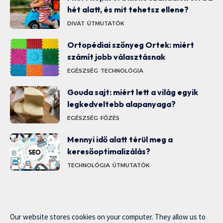
hét alatt, és mit tehetsz ellene?
DIVAT
ÚTMUTATÓK
Ortopédiai szőnyeg Ortek: miért
számít jobb választásnak
EGÉSZSÉG
TECHNOLÓGIA
Gouda sajt: miért lett a világ egyik
legkedveltebb alapanyaga?
EGÉSZSÉG
FŐZÉS
Mennyi idő alatt térül meg a
keresőoptimalizálás?
TECHNOLÓGIA
ÚTMUTATÓK
Our website stores cookies on your computer. They allow us to