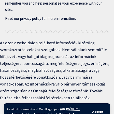
remember you and help personalize your experience with our
site..
Read our
privacy policy
for more information.
Az ezen a weboldalon található információk kizárólag
szórakoztatási célokat szolgálnak. Nem vállalunk semmiféle
kifejezett vagy hallgatólagos garanciát az információk
teljességére, pontosságára, megfelelőségére, jogszerűségére,
hasznosságára, megbízhatóságára, alkalmasságára vagy
hozzáférhetőségére vonatkozóan, vagy bármi másra
vonatkozóan. Az információkra való bármilyen támaszkodás
ezért szigorúan az Ön saját felelősségére történik. További
feltételek a felhasználási feltételekben találhatók.
Copyright © 2025 BFKH.hu
Az oldal használatával Ön elfogadja a
Adatvédelmi
Accept