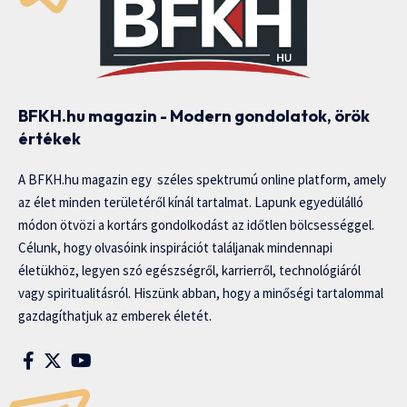
BFKH.hu magazin - Modern gondolatok, örök
értékek
A BFKH.hu magazin egy széles spektrumú online platform, amely
az élet minden területéről kínál tartalmat. Lapunk egyedülálló
módon ötvözi a kortárs gondolkodást az időtlen bölcsességgel.
Célunk, hogy olvasóink inspirációt találjanak mindennapi
életükhöz, legyen szó egészségről, karrierről, technológiáról
vagy spiritualitásról. Hiszünk abban, hogy a minőségi tartalommal
gazdagíthatjuk az emberek életét.