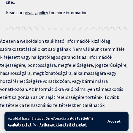
site..
Read our
privacy policy
for more information.
Az ezen a weboldalon található információk kizárólag
szórakoztatási célokat szolgálnak. Nem vállalunk semmiféle
kifejezett vagy hallgatólagos garanciát az információk
teljességére, pontosságára, megfelelőségére, jogszerűségére,
hasznosságára, megbízhatóságára, alkalmasságára vagy
hozzáférhetőségére vonatkozóan, vagy bármi másra
vonatkozóan. Az információkra való bármilyen támaszkodás
ezért szigorúan az Ön saját felelősségére történik. További
feltételek a felhasználási feltételekben találhatók.
Copyright © 2025 BFKH.hu
Az oldal használatával Ön elfogadja a
Adatvédelmi
Accept
Felhasználási feltételek –
Adatvédelmi irányelvek –
Kapcsolat
–
szabályzatot
és a
Felhasználási feltételeket
.