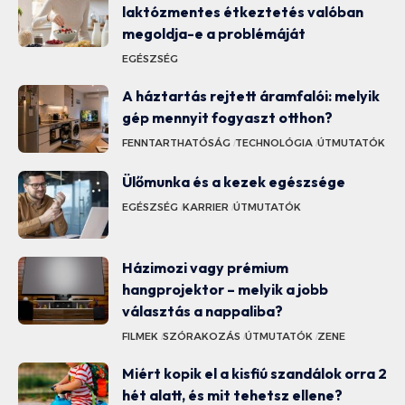
laktózmentes étkeztetés valóban
megoldja-e a problémáját
EGÉSZSÉG
A háztartás rejtett áramfalói: melyik
gép mennyit fogyaszt otthon?
FENNTARTHATÓSÁG
TECHNOLÓGIA
ÚTMUTATÓK
Ülőmunka és a kezek egészsége
EGÉSZSÉG
KARRIER
ÚTMUTATÓK
Házimozi vagy prémium
hangprojektor – melyik a jobb
választás a nappaliba?
FILMEK
SZÓRAKOZÁS
ÚTMUTATÓK
ZENE
Miért kopik el a kisfiú szandálok orra 2
hét alatt, és mit tehetsz ellene?