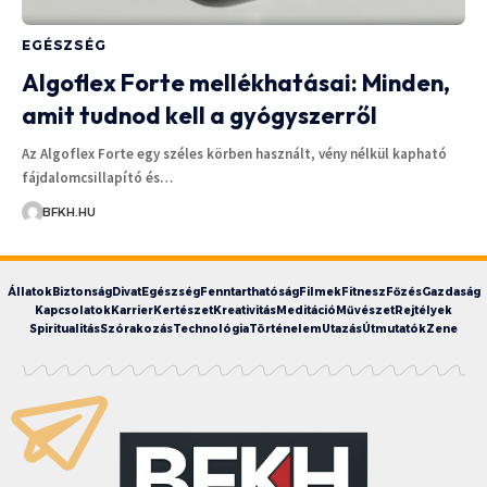
EGÉSZSÉG
Algoflex Forte mellékhatásai: Minden,
amit tudnod kell a gyógyszerről
Az Algoflex Forte egy széles körben használt, vény nélkül kapható
fájdalomcsillapító és…
BFKH.HU
Állatok
Biztonság
Divat
Egészség
Fenntarthatóság
Filmek
Fitnesz
Főzés
Gazdaság
Kapcsolatok
Karrier
Kertészet
Kreativitás
Meditáció
Művészet
Rejtélyek
Spiritualitás
Szórakozás
Technológia
Történelem
Utazás
Útmutatók
Zene