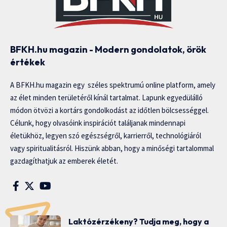
BFKH.hu magazin - Modern gondolatok, örök
értékek
A BFKH.hu magazin egy széles spektrumú online platform, amely
az élet minden területéről kínál tartalmat. Lapunk egyedülálló
módon ötvözi a kortárs gondolkodást az időtlen bölcsességgel.
Célunk, hogy olvasóink inspirációt találjanak mindennapi
életükhöz, legyen szó egészségről, karrierről, technológiáról
vagy spiritualitásról. Hiszünk abban, hogy a minőségi tartalommal
gazdagíthatjuk az emberek életét.
Laktózérzékeny? Tudja meg, hogy a