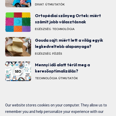
DIVAT
ÚTMUTATÓK
Ortopédiai szőnyeg Ortek: miért
számít jobb választásnak
EGÉSZSÉG
TECHNOLÓGIA
Gouda sajt: miért lett a világ egyik
legkedveltebb alapanyaga?
EGÉSZSÉG
FŐZÉS
Mennyi idő alatt térül meg a
keresőoptimalizálás?
TECHNOLÓGIA
ÚTMUTATÓK
Our website stores cookies on your computer. They allow us to
remember you and help personalize your experience with our