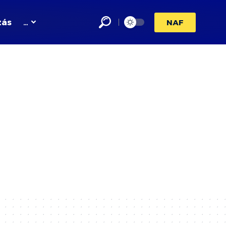
zás
…
NAF