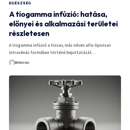
EGÉSZSÉG
A tiogamma infúzió: hatása,
előnyei és alkalmazási területei
részletesen
A tiogamma infúzió a tiosav, más néven alfa-liponsav
intravénás formában történő bejuttatását…
BFKH.HU