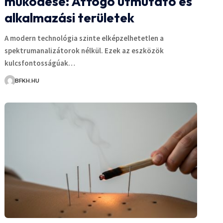
működése: Átfogó útmutató és
alkalmazási területek
A modern technológia szinte elképzelhetetlen a
spektrumanalizátorok nélkül. Ezek az eszközök
kulcsfontosságúak…
BFKH.HU