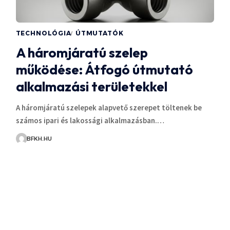
TECHNOLÓGIA
ÚTMUTATÓK
A háromjáratú szelep
működése: Átfogó útmutató
alkalmazási területekkel
A háromjáratú szelepek alapvető szerepet töltenek be
számos ipari és lakossági alkalmazásban.…
BFKH.HU