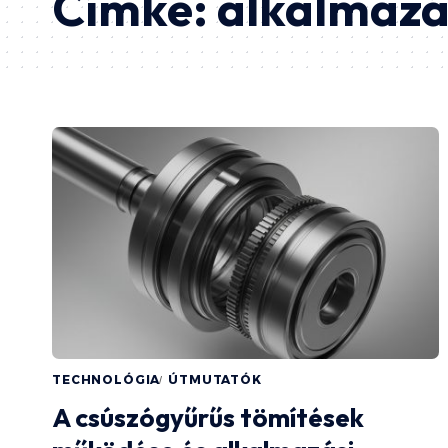
Címke:
alkalmazás
TECHNOLÓGIA
ÚTMUTATÓK
A csúszógyűrűs tömítések