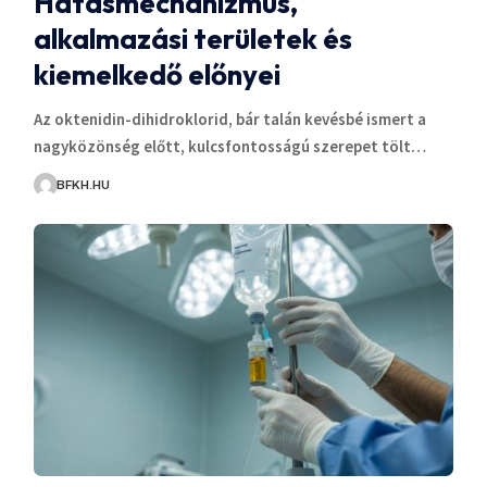
Hatásmechanizmus,
alkalmazási területek és
kiemelkedő előnyei
Az oktenidin-dihidroklorid, bár talán kevésbé ismert a
nagyközönség előtt, kulcsfontosságú szerepet tölt…
BFKH.HU