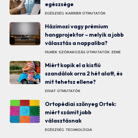
egészsége
EGÉSZSÉG
KARRIER
ÚTMUTATÓK
Házimozi vagy prémium
hangprojektor – melyik a jobb
választás a nappaliba?
FILMEK
SZÓRAKOZÁS
ÚTMUTATÓK
ZENE
Miért kopik el a kisfiú
szandálok orra 2 hét alatt, és
mit tehetsz ellene?
DIVAT
ÚTMUTATÓK
Ortopédiai szőnyeg Ortek:
miért számít jobb
választásnak
EGÉSZSÉG
TECHNOLÓGIA