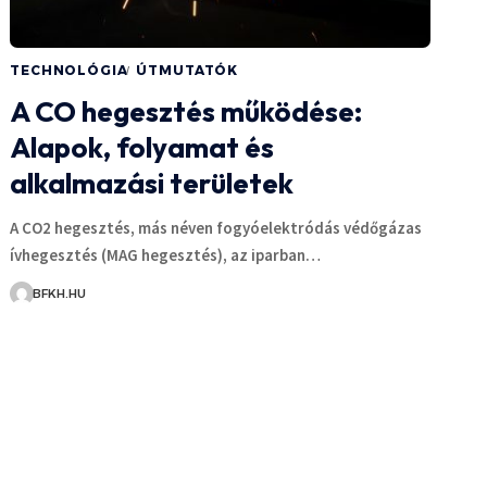
TECHNOLÓGIA
ÚTMUTATÓK
A CO hegesztés működése:
Alapok, folyamat és
alkalmazási területek
A CO2 hegesztés, más néven fogyóelektródás védőgázas
ívhegesztés (MAG hegesztés), az iparban…
BFKH.HU