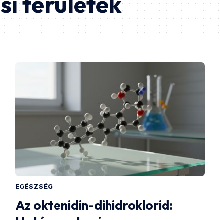
i területek
EGÉSZSÉG
Az oktenidin-dihidroklorid: