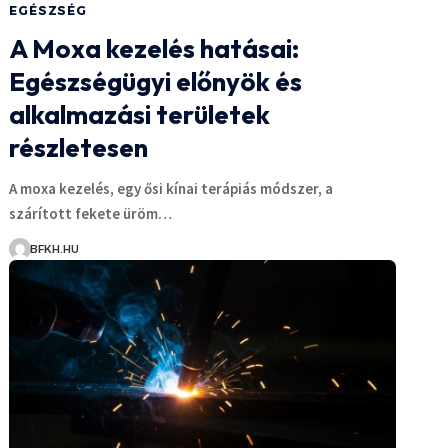
EGÉSZSÉG
A Moxa kezelés hatásai:
Egészségügyi előnyök és
alkalmazási területek
részletesen
A moxa kezelés, egy ősi kínai terápiás módszer, a
szárított fekete üröm…
BFKH.HU