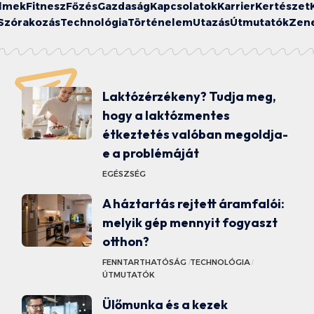
ilmek
Fitnesz
Főzés
Gazdaság
Kapcsolatok
Karrier
Kertészet
Szórakozás
Technológia
Történelem
Utazás
Útmutatók
Zen
Laktózérzékeny? Tudja meg,
hogy a laktózmentes
étkeztetés valóban megoldja-
e a problémáját
EGÉSZSÉG
A háztartás rejtett áramfalói:
melyik gép mennyit fogyaszt
otthon?
FENNTARTHATÓSÁG
TECHNOLÓGIA
ÚTMUTATÓK
Ülőmunka és a kezek