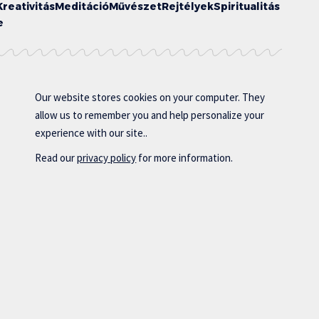
Kreativitás
Meditáció
Művészet
Rejtélyek
Spiritualitás
e
Our website stores cookies on your computer. They
allow us to remember you and help personalize your
experience with our site..
Read our
privacy policy
for more information.