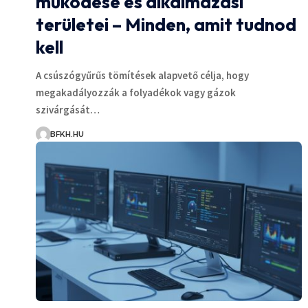
működése és alkalmazási
területei – Minden, amit tudnod
kell
A csúszógyűrűs tömítések alapvető célja, hogy
megakadályozzák a folyadékok vagy gázok
szivárgását…
BFKH.HU