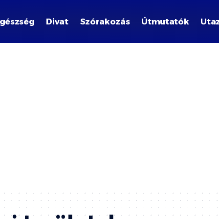
gészség
Divat
Szórakozás
Útmutatók
Uta