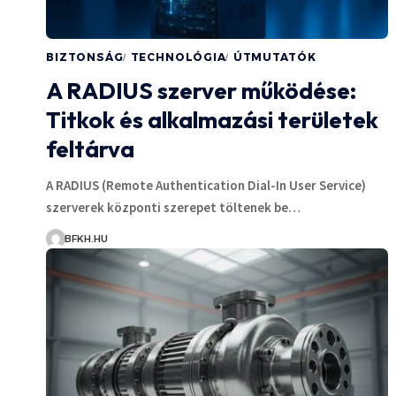
BIZTONSÁG
TECHNOLÓGIA
ÚTMUTATÓK
A RADIUS szerver működése:
Titkok és alkalmazási területek
feltárva
A RADIUS (Remote Authentication Dial-In User Service)
szerverek központi szerepet töltenek be…
BFKH.HU