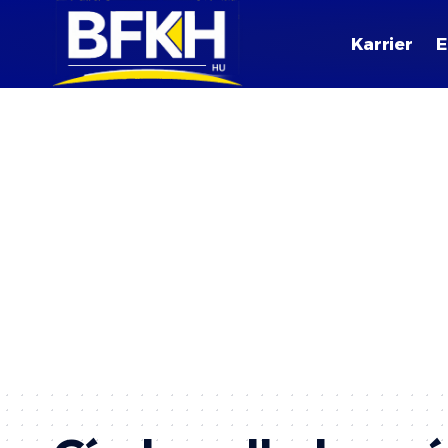
Karrier
E