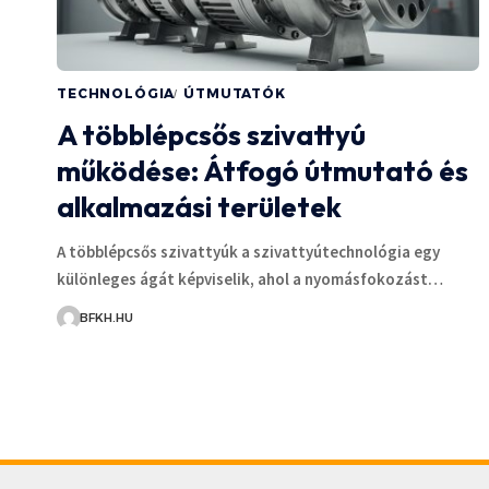
TECHNOLÓGIA
ÚTMUTATÓK
A többlépcsős szivattyú
működése: Átfogó útmutató és
alkalmazási területek
A többlépcsős szivattyúk a szivattyútechnológia egy
különleges ágát képviselik, ahol a nyomásfokozást…
BFKH.HU