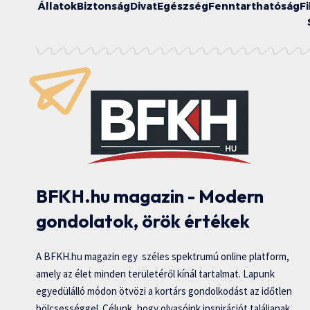
Állatok
Biztonság
Divat
Egészség
Fenntarthatóság
F
BFKH.hu magazin - Modern
gondolatok, örök értékek
A BFKH.hu magazin egy széles spektrumú online platform,
amely az élet minden területéről kínál tartalmat. Lapunk
egyedülálló módon ötvözi a kortárs gondolkodást az időtlen
bölcsességgel. Célunk, hogy olvasóink inspirációt találjanak