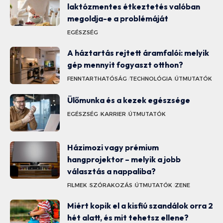
laktózmentes étkeztetés valóban
megoldja-e a problémáját
EGÉSZSÉG
A háztartás rejtett áramfalói: melyik
gép mennyit fogyaszt otthon?
FENNTARTHATÓSÁG
TECHNOLÓGIA
ÚTMUTATÓK
Ülőmunka és a kezek egészsége
EGÉSZSÉG
KARRIER
ÚTMUTATÓK
Házimozi vagy prémium
hangprojektor – melyik a jobb
választás a nappaliba?
FILMEK
SZÓRAKOZÁS
ÚTMUTATÓK
ZENE
Miért kopik el a kisfiú szandálok orra 2
hét alatt, és mit tehetsz ellene?