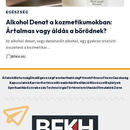
EGÉSZSÉG
Alkohol Denat a kozmetikumokban:
Ártalmas vagy áldás a bőrödnek?
Az alkohol denat, vagy denaturált alkohol, egy gyakran vitatott
összetevő a kozmetikai…
BFKH.HU
Állatok
Biztonság
Divat
Egészség
Fenntarthatóság
Filmek
Fitnesz
Főzés
Gazdaság
Kapcsolatok
Karrier
Kertészet
Kreativitás
Meditáció
Művészet
Rejtélyek
Spiritualitás
Szórakozás
Technológia
Történelem
Utazás
Útmutatók
Zene