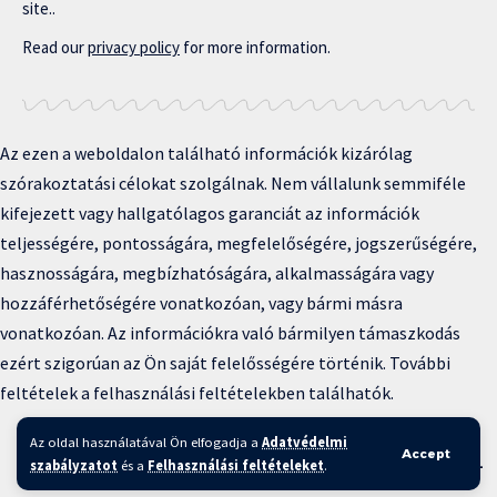
site..
Read our
privacy policy
for more information.
Az ezen a weboldalon található információk kizárólag
szórakoztatási célokat szolgálnak. Nem vállalunk semmiféle
kifejezett vagy hallgatólagos garanciát az információk
teljességére, pontosságára, megfelelőségére, jogszerűségére,
hasznosságára, megbízhatóságára, alkalmasságára vagy
hozzáférhetőségére vonatkozóan, vagy bármi másra
vonatkozóan. Az információkra való bármilyen támaszkodás
ezért szigorúan az Ön saját felelősségére történik. További
feltételek a felhasználási feltételekben találhatók.
Copyright © 2025 BFKH.hu
Az oldal használatával Ön elfogadja a
Adatvédelmi
Accept
Felhasználási feltételek –
Adatvédelmi irányelvek –
Kapcsolat
–
szabályzatot
és a
Felhasználási feltételeket
.