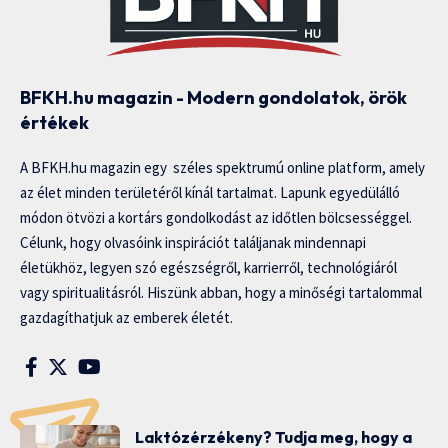
BFKH.hu magazin - Modern gondolatok, örök
értékek
A BFKH.hu magazin egy széles spektrumú online platform, amely
az élet minden területéről kínál tartalmat. Lapunk egyedülálló
módon ötvözi a kortárs gondolkodást az időtlen bölcsességgel.
Célunk, hogy olvasóink inspirációt találjanak mindennapi
életükhöz, legyen szó egészségről, karrierről, technológiáról
vagy spiritualitásról. Hiszünk abban, hogy a minőségi tartalommal
gazdagíthatjuk az emberek életét.
Laktózérzékeny? Tudja meg, hogy a