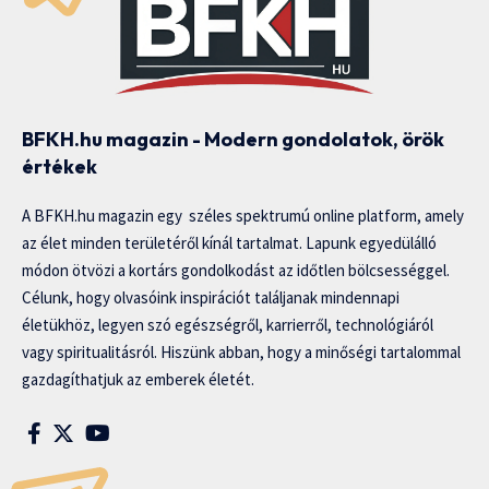
BFKH.hu magazin - Modern gondolatok, örök
értékek
A BFKH.hu magazin egy széles spektrumú online platform, amely
az élet minden területéről kínál tartalmat. Lapunk egyedülálló
módon ötvözi a kortárs gondolkodást az időtlen bölcsességgel.
Célunk, hogy olvasóink inspirációt találjanak mindennapi
életükhöz, legyen szó egészségről, karrierről, technológiáról
vagy spiritualitásról. Hiszünk abban, hogy a minőségi tartalommal
gazdagíthatjuk az emberek életét.