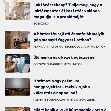
Laktózérzékeny? Tudja meg, hogy a
laktózmentes étkeztetés valóban
megoldja-e a problémáját
EGÉSZSÉG
A háztartás rejtett áramfalói: melyik
gép mennyit fogyaszt otthon?
FENNTARTHATÓSÁG
TECHNOLÓGIA
ÚTMUTATÓK
Ülőmunka és a kezek egészsége
EGÉSZSÉG
KARRIER
ÚTMUTATÓK
Házimozi vagy prémium
hangprojektor – melyik a jobb
választás a nappaliba?
FILMEK
SZÓRAKOZÁS
ÚTMUTATÓK
ZENE
Miért kopik el a kisfiú szandálok orra 2