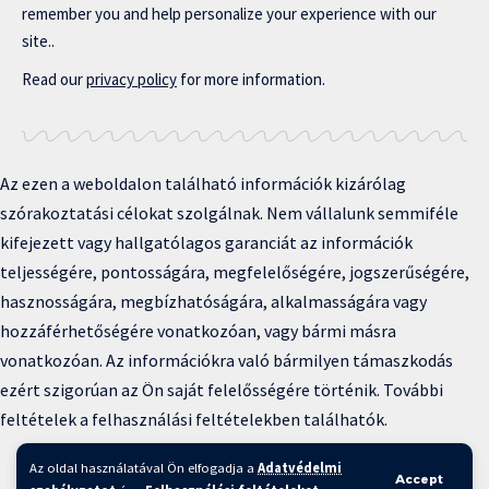
remember you and help personalize your experience with our
site..
Read our
privacy policy
for more information.
Az ezen a weboldalon található információk kizárólag
szórakoztatási célokat szolgálnak. Nem vállalunk semmiféle
kifejezett vagy hallgatólagos garanciát az információk
teljességére, pontosságára, megfelelőségére, jogszerűségére,
hasznosságára, megbízhatóságára, alkalmasságára vagy
hozzáférhetőségére vonatkozóan, vagy bármi másra
vonatkozóan. Az információkra való bármilyen támaszkodás
ezért szigorúan az Ön saját felelősségére történik. További
feltételek a felhasználási feltételekben találhatók.
Copyright © 2025 BFKH.hu
Az oldal használatával Ön elfogadja a
Adatvédelmi
Accept