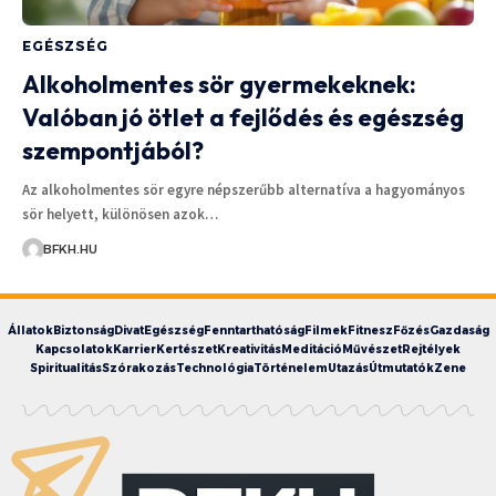
EGÉSZSÉG
Alkoholmentes sör gyermekeknek:
Valóban jó ötlet a fejlődés és egészség
szempontjából?
Az alkoholmentes sör egyre népszerűbb alternatíva a hagyományos
sör helyett, különösen azok…
BFKH.HU
Állatok
Biztonság
Divat
Egészség
Fenntarthatóság
Filmek
Fitnesz
Főzés
Gazdaság
Kapcsolatok
Karrier
Kertészet
Kreativitás
Meditáció
Művészet
Rejtélyek
Spiritualitás
Szórakozás
Technológia
Történelem
Utazás
Útmutatók
Zene