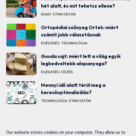
hét alatt, és mit tehetsz ellene?
DIVAT
ÚTMUTATÓK
Ortopédiai szőnyeg Ortek: miért
számít jobb választásnak
EGÉSZSÉG
TECHNOLÓGIA
Gouda sajt: miért lett a világ egyik
legkedveltebb alapanyaga?
EGÉSZSÉG
FŐZÉS
Mennyi idő alatt térül meg a
keresőoptimalizálás?
TECHNOLÓGIA
ÚTMUTATÓK
Our website stores cookies on your computer. They allow us to