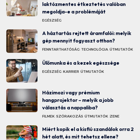
laktózmentes étkeztetés valóban
megoldja-e a problémáját
EGÉSZSÉG
A háztartás rejtett áramfalói: melyik
gép mennyit fogyaszt otthon?
FENNTARTHATÓSÁG
TECHNOLÓGIA
ÚTMUTATÓK
Ülőmunka és a kezek egészsége
EGÉSZSÉG
KARRIER
ÚTMUTATÓK
Házimozi vagy prémium
hangprojektor – melyik a jobb
választás a nappaliba?
FILMEK
SZÓRAKOZÁS
ÚTMUTATÓK
ZENE
Miért kopik el a kisfiú szandálok orra 2
hét alatt, és mit tehetsz ellene?