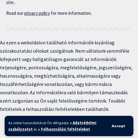
site..
Read our
privacy policy
for more information.
Az ezen a weboldalon található információk kizárólag
szórakoztatási célokat szolgálnak. Nem vállalunk semmiféle
kifejezett vagy hallgatólagos garanciát az információk
teljességére, pontosságára, megfelelőségére, jogszerűségére,
hasznosságára, megbízhatóságára, alkalmasságára vagy
hozzáférhetőségére vonatkozóan, vagy bármi másra
vonatkozóan. Az információkra való bármilyen támaszkodás
ezért szigorúan az Ön saját felelősségére történik. További
feltételek a felhasználási feltételekben találhatók.
Copyright © 2025 BFKH.hu
Az oldal használatával Ön elfogadja a
Adatvédelmi
Accept
Felhasználási feltételek –
Adatvédelmi irányelvek –
Kapcsolat
–
szabályzatot
és a
Felhasználási feltételeket
.