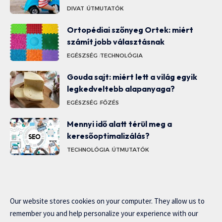
DIVAT
ÚTMUTATÓK
Ortopédiai szőnyeg Ortek: miért
számít jobb választásnak
EGÉSZSÉG
TECHNOLÓGIA
Gouda sajt: miért lett a világ egyik
legkedveltebb alapanyaga?
EGÉSZSÉG
FŐZÉS
Mennyi idő alatt térül meg a
keresőoptimalizálás?
TECHNOLÓGIA
ÚTMUTATÓK
Our website stores cookies on your computer. They allow us to
remember you and help personalize your experience with our