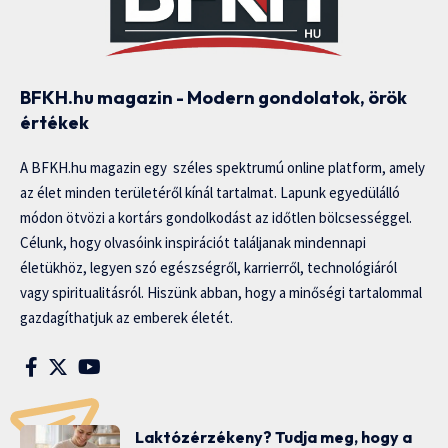
BFKH.hu magazin - Modern gondolatok, örök
értékek
A BFKH.hu magazin egy széles spektrumú online platform, amely
az élet minden területéről kínál tartalmat. Lapunk egyedülálló
módon ötvözi a kortárs gondolkodást az időtlen bölcsességgel.
Célunk, hogy olvasóink inspirációt találjanak mindennapi
életükhöz, legyen szó egészségről, karrierről, technológiáról
vagy spiritualitásról. Hiszünk abban, hogy a minőségi tartalommal
gazdagíthatjuk az emberek életét.
Laktózérzékeny? Tudja meg, hogy a