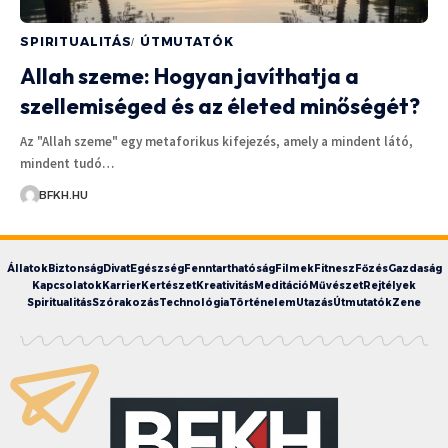
SPIRITUALITÁS
ÚTMUTATÓK
Allah szeme: Hogyan javíthatja a
szellemiséged és az életed minőségét?
Az "Allah szeme" egy metaforikus kifejezés, amely a mindent látó,
mindent tudó…
BFKH.HU
Állatok
Biztonság
Divat
Egészség
Fenntarthatóság
Filmek
Fitnesz
Főzés
Gazdaság
Kapcsolatok
Karrier
Kertészet
Kreativitás
Meditáció
Művészet
Rejtélyek
Spiritualitás
Szórakozás
Technológia
Történelem
Utazás
Útmutatók
Zene