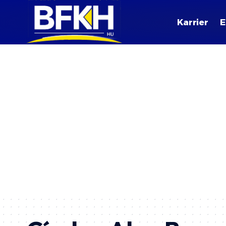
Karrier
E