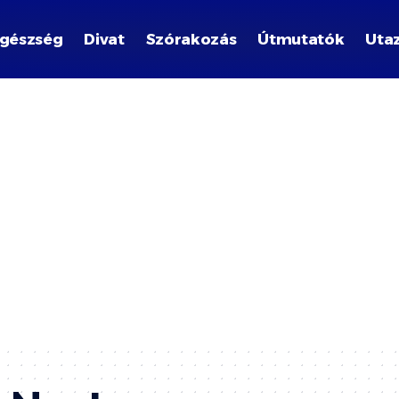
gészség
Divat
Szórakozás
Útmutatók
Uta