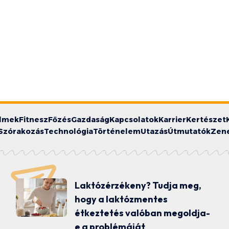
ilmek
Fitnesz
Főzés
Gazdaság
Kapcsolatok
Karrier
Kertészet
Szórakozás
Technológia
Történelem
Utazás
Útmutatók
Zen
Laktózérzékeny? Tudja meg,
hogy a laktózmentes
étkeztetés valóban megoldja-
e a problémáját