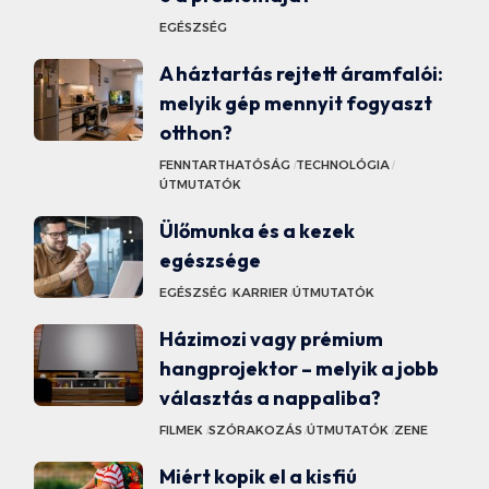
EGÉSZSÉG
A háztartás rejtett áramfalói:
melyik gép mennyit fogyaszt
otthon?
FENNTARTHATÓSÁG
TECHNOLÓGIA
ÚTMUTATÓK
Ülőmunka és a kezek
egészsége
EGÉSZSÉG
KARRIER
ÚTMUTATÓK
Házimozi vagy prémium
hangprojektor – melyik a jobb
választás a nappaliba?
FILMEK
SZÓRAKOZÁS
ÚTMUTATÓK
ZENE
Miért kopik el a kisfiú