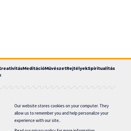
Kreativitás
Meditáció
Művészet
Rejtélyek
Spiritualitás
e
Our website stores cookies on your computer. They
allow us to remember you and help personalize your
experience with our site..
Read our
privacy policy
for more information.