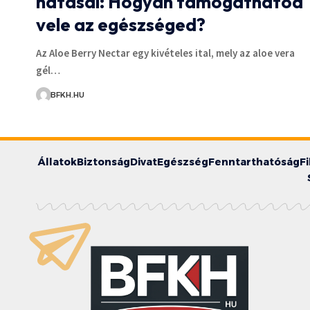
hatásai: Hogyan támogathatod
vele az egészséged?
Az Aloe Berry Nectar egy kivételes ital, mely az aloe vera
gél…
BFKH.HU
Állatok
Biztonság
Divat
Egészség
Fenntarthatóság
F