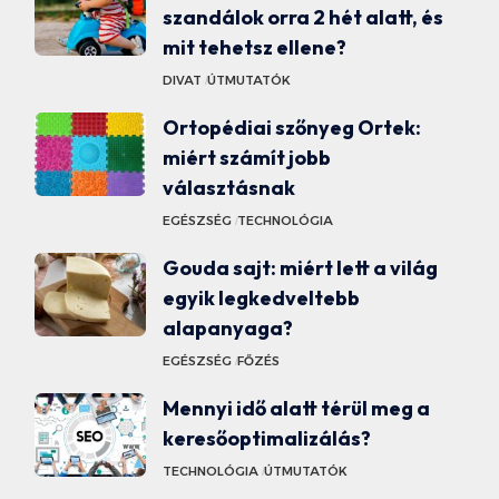
szandálok orra 2 hét alatt, és
mit tehetsz ellene?
DIVAT
ÚTMUTATÓK
Ortopédiai szőnyeg Ortek:
miért számít jobb
választásnak
EGÉSZSÉG
TECHNOLÓGIA
Gouda sajt: miért lett a világ
egyik legkedveltebb
alapanyaga?
EGÉSZSÉG
FŐZÉS
Mennyi idő alatt térül meg a
keresőoptimalizálás?
TECHNOLÓGIA
ÚTMUTATÓK