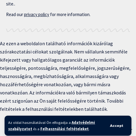
site..
Read our
privacy policy
for more information.
Az ezen a weboldalon található információk kizárólag
szórakoztatási célokat szolgálnak. Nem vállalunk semmiféle
kifejezett vagy hallgatólagos garanciát az információk
teljességére, pontosságára, megfelelőségére, jogszerűségére,
hasznosságára, megbízhatóságára, alkalmasságára vagy
hozzáférhetőségére vonatkozóan, vagy bármi másra
vonatkozóan. Az információkra való bármilyen támaszkodás
ezért szigorúan az Ön saját felelősségére történik. További
feltételek a felhasználási feltételekben találhatók.
Copyright © 2025 BFKH.hu
Az oldal használatával Ön elfogadja a
Adatvédelmi
Accept
Felhasználási feltételek –
Adatvédelmi irányelvek –
Kapcsolat
–
szabályzatot
és a
Felhasználási feltételeket
.