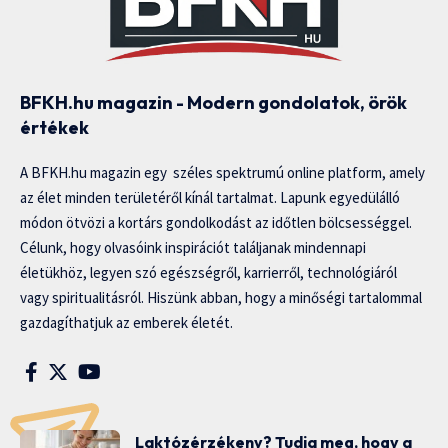
BFKH.hu magazin - Modern gondolatok, örök
értékek
A BFKH.hu magazin egy széles spektrumú online platform, amely
az élet minden területéről kínál tartalmat. Lapunk egyedülálló
módon ötvözi a kortárs gondolkodást az időtlen bölcsességgel.
Célunk, hogy olvasóink inspirációt találjanak mindennapi
életükhöz, legyen szó egészségről, karrierről, technológiáról
vagy spiritualitásról. Hiszünk abban, hogy a minőségi tartalommal
gazdagíthatjuk az emberek életét.
Laktózérzékeny? Tudja meg, hogy a