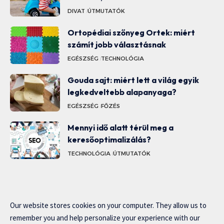
DIVAT
ÚTMUTATÓK
Ortopédiai szőnyeg Ortek: miért
számít jobb választásnak
EGÉSZSÉG
TECHNOLÓGIA
Gouda sajt: miért lett a világ egyik
legkedveltebb alapanyaga?
EGÉSZSÉG
FŐZÉS
Mennyi idő alatt térül meg a
keresőoptimalizálás?
TECHNOLÓGIA
ÚTMUTATÓK
Our website stores cookies on your computer. They allow us to
remember you and help personalize your experience with our