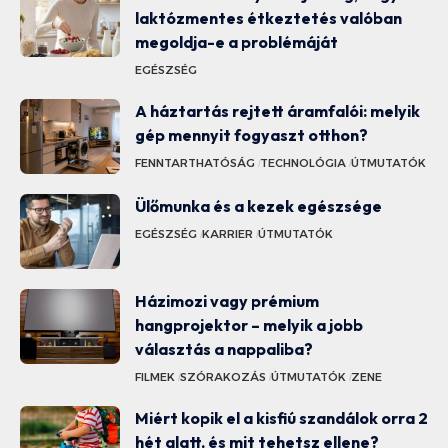
laktózmentes étkeztetés valóban
megoldja-e a problémáját
EGÉSZSÉG
A háztartás rejtett áramfalói: melyik
gép mennyit fogyaszt otthon?
FENNTARTHATÓSÁG
TECHNOLÓGIA
ÚTMUTATÓK
Ülőmunka és a kezek egészsége
EGÉSZSÉG
KARRIER
ÚTMUTATÓK
Házimozi vagy prémium
hangprojektor – melyik a jobb
választás a nappaliba?
FILMEK
SZÓRAKOZÁS
ÚTMUTATÓK
ZENE
Miért kopik el a kisfiú szandálok orra 2
hét alatt, és mit tehetsz ellene?