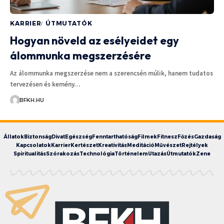
KARRIER
ÚTMUTATÓK
Hogyan növeld az esélyeidet egy
álommunka megszerzésére
Az álommunka megszerzése nem a szerencsén múlik, hanem tudatos
tervezésen és kemény…
BFKH.HU
Állatok
Biztonság
Divat
Egészség
Fenntarthatóság
Filmek
Fitnesz
Főzés
Gazdaság
Kapcsolatok
Karrier
Kertészet
Kreativitás
Meditáció
Művészet
Rejtélyek
Spiritualitás
Szórakozás
Technológia
Történelem
Utazás
Útmutatók
Zene