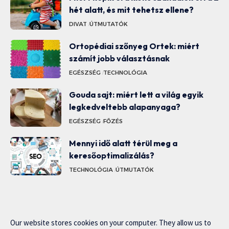
hét alatt, és mit tehetsz ellene?
DIVAT
ÚTMUTATÓK
Ortopédiai szőnyeg Ortek: miért
számít jobb választásnak
EGÉSZSÉG
TECHNOLÓGIA
Gouda sajt: miért lett a világ egyik
legkedveltebb alapanyaga?
EGÉSZSÉG
FŐZÉS
Mennyi idő alatt térül meg a
keresőoptimalizálás?
TECHNOLÓGIA
ÚTMUTATÓK
Our website stores cookies on your computer. They allow us to