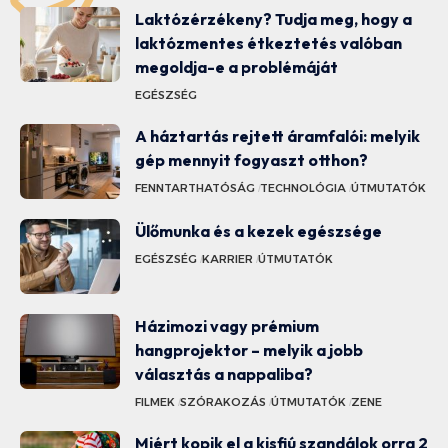
Laktózérzékeny? Tudja meg, hogy a
laktózmentes étkeztetés valóban
megoldja-e a problémáját
EGÉSZSÉG
A háztartás rejtett áramfalói: melyik
gép mennyit fogyaszt otthon?
FENNTARTHATÓSÁG
TECHNOLÓGIA
ÚTMUTATÓK
Ülőmunka és a kezek egészsége
EGÉSZSÉG
KARRIER
ÚTMUTATÓK
Házimozi vagy prémium
hangprojektor – melyik a jobb
választás a nappaliba?
FILMEK
SZÓRAKOZÁS
ÚTMUTATÓK
ZENE
Miért kopik el a kisfiú szandálok orra 2