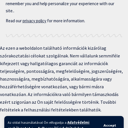
remember you and help personalize your experience with our
site..
Read our
privacy policy
for more information.
Az ezen a weboldalon található információk kizárólag
szórakoztatási célokat szolgálnak. Nem vállalunk semmiféle
kifejezett vagy hallgatólagos garanciát az információk
teljességére, pontosságára, megfelelőségére, jogszerűségére,
hasznosságára, megbízhatóságára, alkalmasságára vagy
hozzáférhetőségére vonatkozóan, vagy bármi másra
vonatkozóan. Az információkra való bármilyen támaszkodás
ezért szigorúan az Ön saját felelősségére történik. További
feltételek a felhasználási feltételekben találhatók.
Copyright © 2025 BFKH.hu
Az oldal használatával Ön elfogadja a
Adatvédelmi
Accept