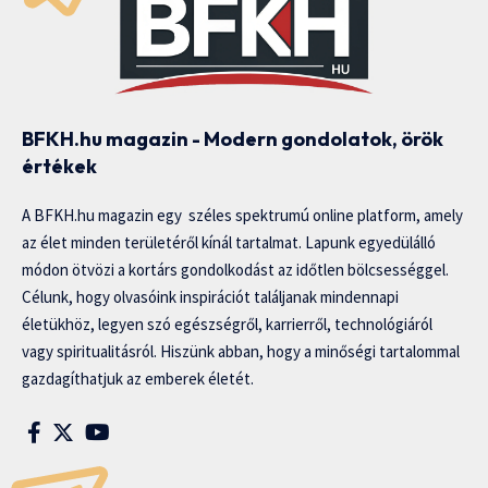
BFKH.hu magazin - Modern gondolatok, örök
értékek
A BFKH.hu magazin egy széles spektrumú online platform, amely
az élet minden területéről kínál tartalmat. Lapunk egyedülálló
módon ötvözi a kortárs gondolkodást az időtlen bölcsességgel.
Célunk, hogy olvasóink inspirációt találjanak mindennapi
életükhöz, legyen szó egészségről, karrierről, technológiáról
vagy spiritualitásról. Hiszünk abban, hogy a minőségi tartalommal
gazdagíthatjuk az emberek életét.