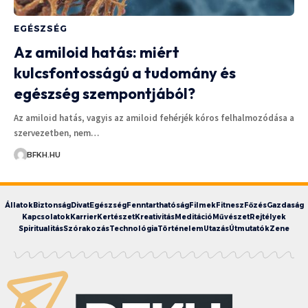
EGÉSZSÉG
Az amiloid hatás: miért
kulcsfontosságú a tudomány és
egészség szempontjából?
Az amiloid hatás, vagyis az amiloid fehérjék kóros felhalmozódása a
szervezetben, nem…
BFKH.HU
Állatok
Biztonság
Divat
Egészség
Fenntarthatóság
Filmek
Fitnesz
Főzés
Gazdaság
Kapcsolatok
Karrier
Kertészet
Kreativitás
Meditáció
Művészet
Rejtélyek
Spiritualitás
Szórakozás
Technológia
Történelem
Utazás
Útmutatók
Zene