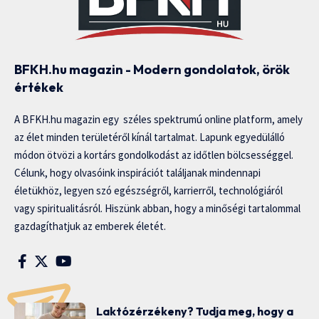
BFKH.hu magazin - Modern gondolatok, örök
értékek
A BFKH.hu magazin egy széles spektrumú online platform, amely
az élet minden területéről kínál tartalmat. Lapunk egyedülálló
módon ötvözi a kortárs gondolkodást az időtlen bölcsességgel.
Célunk, hogy olvasóink inspirációt találjanak mindennapi
életükhöz, legyen szó egészségről, karrierről, technológiáról
vagy spiritualitásról. Hiszünk abban, hogy a minőségi tartalommal
gazdagíthatjuk az emberek életét.
Laktózérzékeny? Tudja meg, hogy a