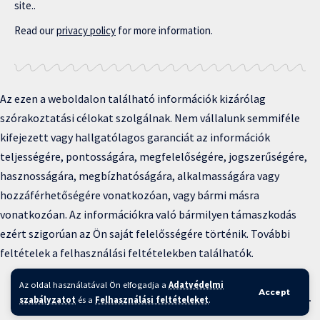
site..
Read our
privacy policy
for more information.
Az ezen a weboldalon található információk kizárólag
szórakoztatási célokat szolgálnak. Nem vállalunk semmiféle
kifejezett vagy hallgatólagos garanciát az információk
teljességére, pontosságára, megfelelőségére, jogszerűségére,
hasznosságára, megbízhatóságára, alkalmasságára vagy
hozzáférhetőségére vonatkozóan, vagy bármi másra
vonatkozóan. Az információkra való bármilyen támaszkodás
ezért szigorúan az Ön saját felelősségére történik. További
feltételek a felhasználási feltételekben találhatók.
Copyright © 2025 BFKH.hu
Az oldal használatával Ön elfogadja a
Adatvédelmi
Accept
Felhasználási feltételek –
Adatvédelmi irányelvek –
Kapcsolat
–
szabályzatot
és a
Felhasználási feltételeket
.