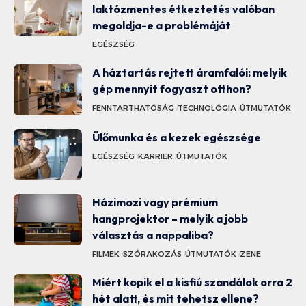
laktózmentes étkeztetés valóban
megoldja-e a problémáját
EGÉSZSÉG
A háztartás rejtett áramfalói: melyik
gép mennyit fogyaszt otthon?
FENNTARTHATÓSÁG
TECHNOLÓGIA
ÚTMUTATÓK
Ülőmunka és a kezek egészsége
EGÉSZSÉG
KARRIER
ÚTMUTATÓK
Házimozi vagy prémium
hangprojektor – melyik a jobb
választás a nappaliba?
FILMEK
SZÓRAKOZÁS
ÚTMUTATÓK
ZENE
Miért kopik el a kisfiú szandálok orra 2
hét alatt, és mit tehetsz ellene?