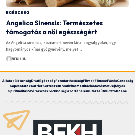
EGÉSZSÉG
Angelica Sinensis: Természetes
támogatás a női egészségért
Az Angelica sinensis, közismert nevén kínai angyalgyökér, egy
hagyományos kínai gyógynövény, melyet…
BFKH.HU
Állatok
Biztonság
Divat
Egészség
Fenntarthatóság
Filmek
Fitnesz
Főzés
Gazdaság
Kapcsolatok
Karrier
Kertészet
Kreativitás
Meditáció
Művészet
Rejtélyek
Spiritualitás
Szórakozás
Technológia
Történelem
Utazás
Útmutatók
Zene