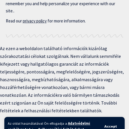
remember you and help personalize your experience with our
site..
Read our
privacy policy
for more information.
Az ezen a weboldalon található információk kizárólag
szórakoztatási célokat szolgálnak. Nem vállalunk semmiféle
kifejezett vagy hallgatólagos garanciát az információk
teljességére, pontosságára, megfelelőségére, jogszerűségére,
hasznosságára, megbízhatóságára, alkalmasságára vagy
hozzáférhetőségére vonatkozóan, vagy bármi másra
vonatkozóan. Az információkra való bármilyen támaszkodás
ezért szigorúan az Ön saját felelősségére történik. További
feltételek a felhasználási feltételekben találhatók.
Copyright © 2025 BFKH.hu
Az oldal használatával Ön elfogadja a
Adatvédelmi
Accept