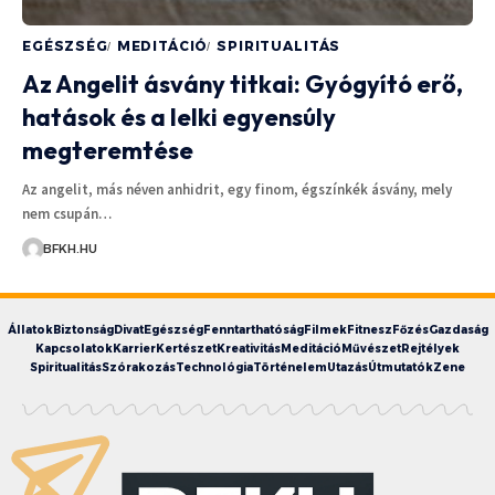
EGÉSZSÉG
MEDITÁCIÓ
SPIRITUALITÁS
Az Angelit ásvány titkai: Gyógyító erő,
hatások és a lelki egyensúly
megteremtése
Az angelit, más néven anhidrit, egy finom, égszínkék ásvány, mely
nem csupán…
BFKH.HU
Állatok
Biztonság
Divat
Egészség
Fenntarthatóság
Filmek
Fitnesz
Főzés
Gazdaság
Kapcsolatok
Karrier
Kertészet
Kreativitás
Meditáció
Művészet
Rejtélyek
Spiritualitás
Szórakozás
Technológia
Történelem
Utazás
Útmutatók
Zene