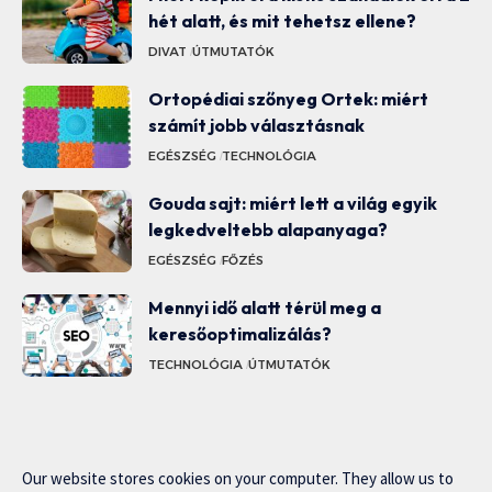
hét alatt, és mit tehetsz ellene?
DIVAT
ÚTMUTATÓK
Ortopédiai szőnyeg Ortek: miért
számít jobb választásnak
EGÉSZSÉG
TECHNOLÓGIA
Gouda sajt: miért lett a világ egyik
legkedveltebb alapanyaga?
EGÉSZSÉG
FŐZÉS
Mennyi idő alatt térül meg a
keresőoptimalizálás?
TECHNOLÓGIA
ÚTMUTATÓK
Our website stores cookies on your computer. They allow us to