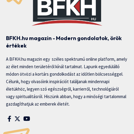
BFKH.hu magazin - Modern gondolatok, örök
értékek
A BFKH.hu magazin egy széles spektrumú online platform, amely
az élet minden területéről kínál tartalmat. Lapunk egyedülálló
módon ötvözi a kortárs gondolkodást az időtlen bölcsességgel.
Célunk, hogy olvasóink inspirációt találjanak mindennapi
életükhöz, legyen szó egészségről, karrierről, technológiáról
vagy spiritualitásról. Hiszünk abban, hogy a minőségi tartalommal
gazdagíthatjuk az emberek életét.