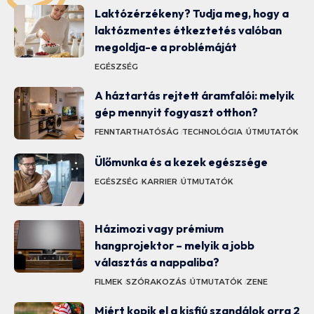
Laktózérzékeny? Tudja meg, hogy a
laktózmentes étkeztetés valóban
megoldja-e a problémáját
EGÉSZSÉG
A háztartás rejtett áramfalói: melyik
gép mennyit fogyaszt otthon?
FENNTARTHATÓSÁG
TECHNOLÓGIA
ÚTMUTATÓK
Ülőmunka és a kezek egészsége
EGÉSZSÉG
KARRIER
ÚTMUTATÓK
Házimozi vagy prémium
hangprojektor – melyik a jobb
választás a nappaliba?
FILMEK
SZÓRAKOZÁS
ÚTMUTATÓK
ZENE
Miért kopik el a kisfiú szandálok orra 2