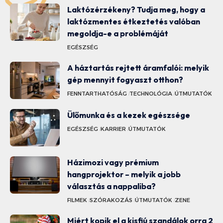
Laktózérzékeny? Tudja meg, hogy a
laktózmentes étkeztetés valóban
megoldja-e a problémáját
EGÉSZSÉG
A háztartás rejtett áramfalói: melyik
gép mennyit fogyaszt otthon?
FENNTARTHATÓSÁG
TECHNOLÓGIA
ÚTMUTATÓK
Ülőmunka és a kezek egészsége
EGÉSZSÉG
KARRIER
ÚTMUTATÓK
Házimozi vagy prémium
hangprojektor – melyik a jobb
választás a nappaliba?
FILMEK
SZÓRAKOZÁS
ÚTMUTATÓK
ZENE
Miért kopik el a kisfiú szandálok orra 2