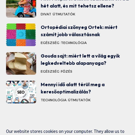
hét alatt, és mit tehetsz ellene?
DIVAT
ÚTMUTATÓK
Ortopédiai szőnyeg Ortek: miért
számít jobb választásnak
EGÉSZSÉG
TECHNOLÓGIA
Gouda sajt: miért lett a világ egyik
legkedveltebb alapanyaga?
EGÉSZSÉG
FŐZÉS
Mennyi idő alatt térül meg a
keresőoptimalizálás?
TECHNOLÓGIA
ÚTMUTATÓK
Our website stores cookies on your computer. They allow us to