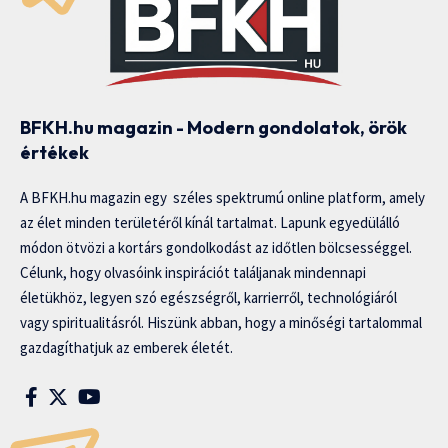
BFKH.hu magazin - Modern gondolatok, örök
értékek
A BFKH.hu magazin egy széles spektrumú online platform, amely
az élet minden területéről kínál tartalmat. Lapunk egyedülálló
módon ötvözi a kortárs gondolkodást az időtlen bölcsességgel.
Célunk, hogy olvasóink inspirációt találjanak mindennapi
életükhöz, legyen szó egészségről, karrierről, technológiáról
vagy spiritualitásról. Hiszünk abban, hogy a minőségi tartalommal
gazdagíthatjuk az emberek életét.