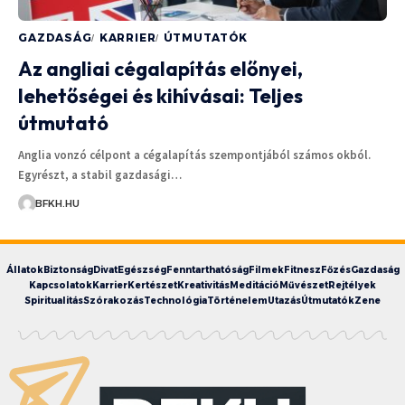
GAZDASÁG
KARRIER
ÚTMUTATÓK
Az angliai cégalapítás előnyei,
lehetőségei és kihívásai: Teljes
útmutató
Anglia vonzó célpont a cégalapítás szempontjából számos okból.
Egyrészt, a stabil gazdasági…
BFKH.HU
Állatok
Biztonság
Divat
Egészség
Fenntarthatóság
Filmek
Fitnesz
Főzés
Gazdaság
Kapcsolatok
Karrier
Kertészet
Kreativitás
Meditáció
Művészet
Rejtélyek
Spiritualitás
Szórakozás
Technológia
Történelem
Utazás
Útmutatók
Zene