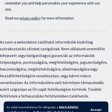
remember you and help personalize your experience with our
site..
Read our
privacy policy
for more information.
Az ezen a weboldalon található információk kizárólag
szórakoztatási célokat szolgálnak. Nem vállalunk semmiféle
kifejezett vagy hallgatólagos garanciát az információk
teljességére, pontosságára, megfelelőségére, jogszerűségére,
hasznosságára, megbízhatóságára, alkalmasságára vagy
hozzáférhetőségére vonatkozóan, vagy bármi másra
vonatkozóan. Az információkra való bármilyen támaszkodás
ezért szigorúan az Ön saját felelősségére történik. További
feltételek a felhasználási feltételekben találhatók.
Copyright © 2025 BFKH.hu
Az oldal használatával Ön elfogadja a
Adatvédelmi
Accept