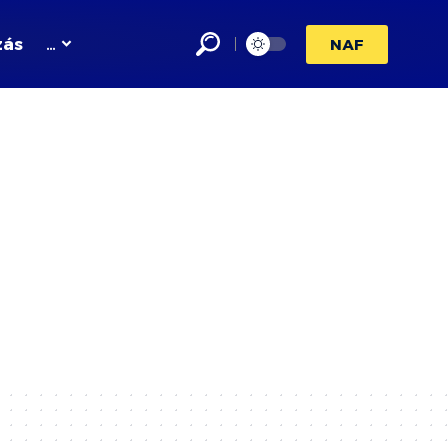
zás
…
NAF