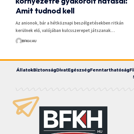
környezetre gyakorolt hatásai:
Amit tudnod kell
Az anionok, bár a hétköznapi beszélgetésekben ritkán
kerülnek elő, valójában kulcsszerepet játszanak…
BFKH.HU
Állatok
Biztonság
Divat
Egészség
Fenntarthatóság
F