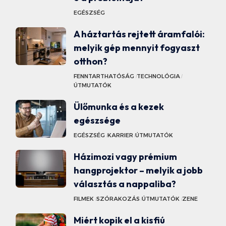
EGÉSZSÉG
A háztartás rejtett áramfalói:
melyik gép mennyit fogyaszt
otthon?
FENNTARTHATÓSÁG
TECHNOLÓGIA
ÚTMUTATÓK
Ülőmunka és a kezek
egészsége
EGÉSZSÉG
KARRIER
ÚTMUTATÓK
Házimozi vagy prémium
hangprojektor – melyik a jobb
választás a nappaliba?
FILMEK
SZÓRAKOZÁS
ÚTMUTATÓK
ZENE
Miért kopik el a kisfiú