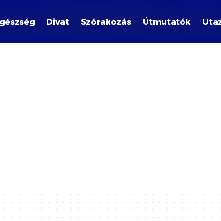
gészség
Divat
Szórakozás
Útmutatók
Uta