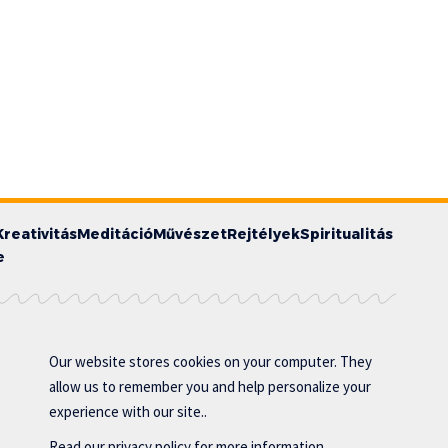
Kreativitás
Meditáció
Művészet
Rejtélyek
Spiritualitás
e
Our website stores cookies on your computer. They
allow us to remember you and help personalize your
experience with our site..
Read our
privacy policy
for more information.