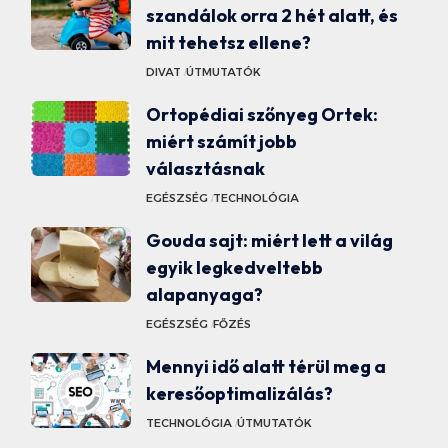
szandálok orra 2 hét alatt, és
mit tehetsz ellene?
DIVAT
ÚTMUTATÓK
Ortopédiai szőnyeg Ortek:
miért számít jobb
választásnak
EGÉSZSÉG
TECHNOLÓGIA
Gouda sajt: miért lett a világ
egyik legkedveltebb
alapanyaga?
EGÉSZSÉG
FŐZÉS
Mennyi idő alatt térül meg a
keresőoptimalizálás?
TECHNOLÓGIA
ÚTMUTATÓK