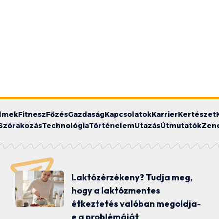
ilmek
Fitnesz
Főzés
Gazdaság
Kapcsolatok
Karrier
Kertészet
Szórakozás
Technológia
Történelem
Utazás
Útmutatók
Zen
Laktózérzékeny? Tudja meg,
hogy a laktózmentes
étkeztetés valóban megoldja-
e a problémáját