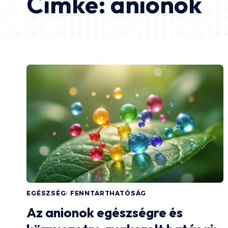
Címke:
anionok
EGÉSZSÉG
FENNTARTHATÓSÁG
Az anionok egészségre és