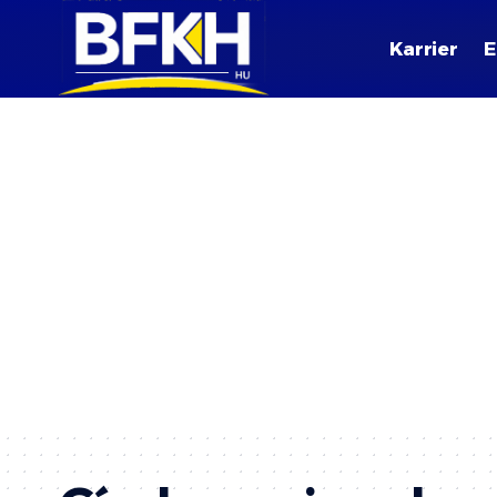
Karrier
E