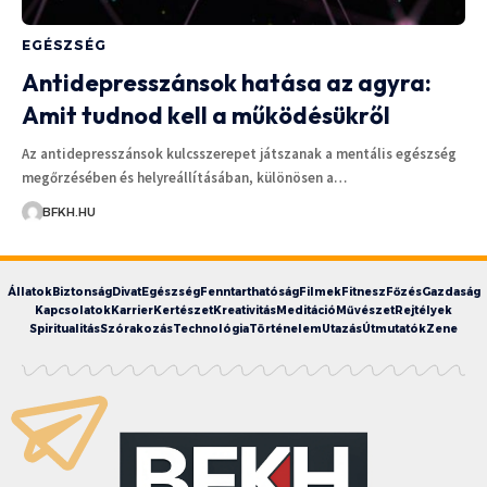
EGÉSZSÉG
Antidepresszánsok hatása az agyra:
Amit tudnod kell a működésükről
Az antidepresszánsok kulcsszerepet játszanak a mentális egészség
megőrzésében és helyreállításában, különösen a…
BFKH.HU
Állatok
Biztonság
Divat
Egészség
Fenntarthatóság
Filmek
Fitnesz
Főzés
Gazdaság
Kapcsolatok
Karrier
Kertészet
Kreativitás
Meditáció
Művészet
Rejtélyek
Spiritualitás
Szórakozás
Technológia
Történelem
Utazás
Útmutatók
Zene