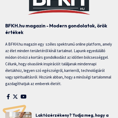
BFKH.hu magazin - Modern gondolatok, örök
értékek
A BFKH.hu magazin egy széles spektrumú online platform, amely
az élet minden területéről kínál tartalmat. Lapunk egyedülálló
módon ötvözi a kortárs gondolkodást az időtlen bölcsességgel.
Célunk, hogy olvasóink inspirációt találjanak mindennapi
életükhöz, legyen szó egészségről, karrierről, technológiáról
vagy spiritualitásról. Hiszünk abban, hogy a minőségi tartalommal
gazdagíthatjuk az emberek életét.
Laktózérzékeny? Tudja meg, hogy a