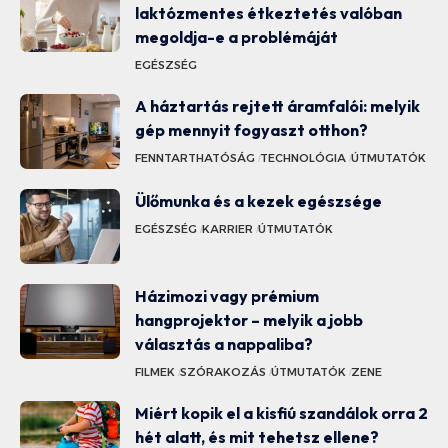
laktózmentes étkeztetés valóban
megoldja-e a problémáját
EGÉSZSÉG
A háztartás rejtett áramfalói: melyik
gép mennyit fogyaszt otthon?
FENNTARTHATÓSÁG
TECHNOLÓGIA
ÚTMUTATÓK
Ülőmunka és a kezek egészsége
EGÉSZSÉG
KARRIER
ÚTMUTATÓK
Házimozi vagy prémium
hangprojektor – melyik a jobb
választás a nappaliba?
FILMEK
SZÓRAKOZÁS
ÚTMUTATÓK
ZENE
Miért kopik el a kisfiú szandálok orra 2
hét alatt, és mit tehetsz ellene?