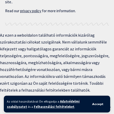
site..
Read our
privacy policy
for more information.
Az ezen a weboldalon található információk kizárólag
szórakoztatási célokat szolgálnak. Nem vállalunk semmiféle
kifejezett vagy hallgatólagos garanciát az információk
teljességére, pontosságára, megfelelőségére, jogszerűségére,
hasznosságára, megbízhatóságára, alkalmasságára vagy
hozzáférhetőségére vonatkozóan, vagy bármi másra
vonatkozóan. Az információkra való bármilyen támaszkodás
ezért szigorúan az Ön saját felelősségére történik. További
feltételek a felhasználási feltételekben találhatók.
Copyright © 2025 BFKH.hu
Az oldal használatával Ön elfogadja a
Adatvédelmi
Accept
Felhasználási feltételek –
Adatvédelmi irányelvek –
Kapcsolat
–
szabályzatot
és a
Felhasználási feltételeket
.