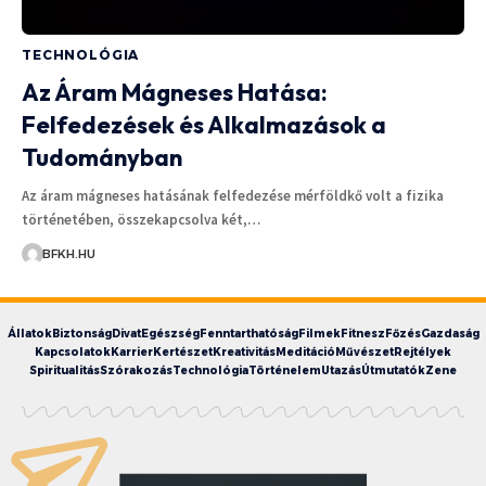
TECHNOLÓGIA
Az Áram Mágneses Hatása:
Felfedezések és Alkalmazások a
Tudományban
Az áram mágneses hatásának felfedezése mérföldkő volt a fizika
történetében, összekapcsolva két,…
BFKH.HU
Állatok
Biztonság
Divat
Egészség
Fenntarthatóság
Filmek
Fitnesz
Főzés
Gazdaság
Kapcsolatok
Karrier
Kertészet
Kreativitás
Meditáció
Művészet
Rejtélyek
Spiritualitás
Szórakozás
Technológia
Történelem
Utazás
Útmutatók
Zene