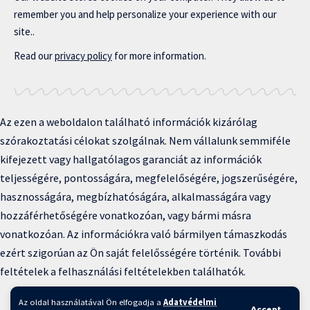
remember you and help personalize your experience with our
site..
Read our
privacy policy
for more information.
Az ezen a weboldalon található információk kizárólag
szórakoztatási célokat szolgálnak. Nem vállalunk semmiféle
kifejezett vagy hallgatólagos garanciát az információk
teljességére, pontosságára, megfelelőségére, jogszerűségére,
hasznosságára, megbízhatóságára, alkalmasságára vagy
hozzáférhetőségére vonatkozóan, vagy bármi másra
vonatkozóan. Az információkra való bármilyen támaszkodás
ezért szigorúan az Ön saját felelősségére történik. További
feltételek a felhasználási feltételekben találhatók.
Copyright © 2025 BFKH.hu
Az oldal használatával Ön elfogadja a
Adatvédelmi
Accept