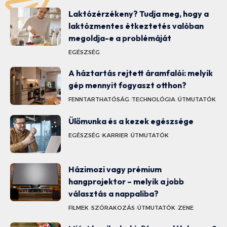
Laktózérzékeny? Tudja meg, hogy a
laktózmentes étkeztetés valóban
megoldja-e a problémáját
EGÉSZSÉG
A háztartás rejtett áramfalói: melyik
gép mennyit fogyaszt otthon?
FENNTARTHATÓSÁG
TECHNOLÓGIA
ÚTMUTATÓK
Ülőmunka és a kezek egészsége
EGÉSZSÉG
KARRIER
ÚTMUTATÓK
Házimozi vagy prémium
hangprojektor – melyik a jobb
választás a nappaliba?
FILMEK
SZÓRAKOZÁS
ÚTMUTATÓK
ZENE