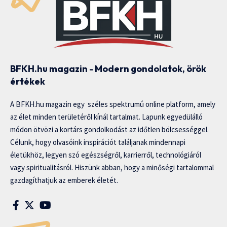
BFKH.hu magazin - Modern gondolatok, örök
értékek
A BFKH.hu magazin egy széles spektrumú online platform, amely
az élet minden területéről kínál tartalmat. Lapunk egyedülálló
módon ötvözi a kortárs gondolkodást az időtlen bölcsességgel.
Célunk, hogy olvasóink inspirációt találjanak mindennapi
életükhöz, legyen szó egészségről, karrierről, technológiáról
vagy spiritualitásról. Hiszünk abban, hogy a minőségi tartalommal
gazdagíthatjuk az emberek életét.