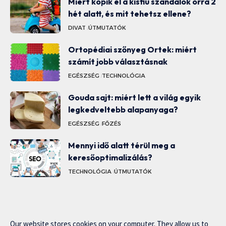
Miért kopik el a kisfiú szandálok orra 2
hét alatt, és mit tehetsz ellene?
DIVAT
ÚTMUTATÓK
Ortopédiai szőnyeg Ortek: miért
számít jobb választásnak
EGÉSZSÉG
TECHNOLÓGIA
Gouda sajt: miért lett a világ egyik
legkedveltebb alapanyaga?
EGÉSZSÉG
FŐZÉS
Mennyi idő alatt térül meg a
keresőoptimalizálás?
TECHNOLÓGIA
ÚTMUTATÓK
Our website stores cookies on your computer. They allow us to