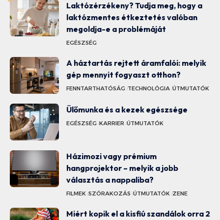
Laktózérzékeny? Tudja meg, hogy a
laktózmentes étkeztetés valóban
megoldja-e a problémáját
EGÉSZSÉG
A háztartás rejtett áramfalói: melyik
gép mennyit fogyaszt otthon?
FENNTARTHATÓSÁG
TECHNOLÓGIA
ÚTMUTATÓK
Ülőmunka és a kezek egészsége
EGÉSZSÉG
KARRIER
ÚTMUTATÓK
Házimozi vagy prémium
hangprojektor – melyik a jobb
választás a nappaliba?
FILMEK
SZÓRAKOZÁS
ÚTMUTATÓK
ZENE
Miért kopik el a kisfiú szandálok orra 2