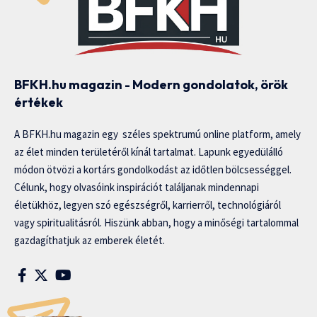
BFKH.hu magazin - Modern gondolatok, örök
értékek
A BFKH.hu magazin egy széles spektrumú online platform, amely
az élet minden területéről kínál tartalmat. Lapunk egyedülálló
módon ötvözi a kortárs gondolkodást az időtlen bölcsességgel.
Célunk, hogy olvasóink inspirációt találjanak mindennapi
életükhöz, legyen szó egészségről, karrierről, technológiáról
vagy spiritualitásról. Hiszünk abban, hogy a minőségi tartalommal
gazdagíthatjuk az emberek életét.