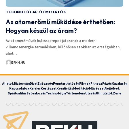
TECHNOLÓGIA
ÚTMUTATÓK
Az atomerőmű működése érthetően:
Hogyan készül az áram?
Az atomerőművek kulcsszerepet játszanak a modern
villamosenergia-termelésben, különösen azokban az országokban,
ahol…
BFKH.HU
Állatok
Biztonság
Divat
Egészség
Fenntarthatóság
Filmek
Fitnesz
Főzés
Gazdaság
Kapcsolatok
Karrier
Kertészet
Kreativitás
Meditáció
Művészet
Rejtélyek
Spiritualitás
Szórakozás
Technológia
Történelem
Utazás
Útmutatók
Zene