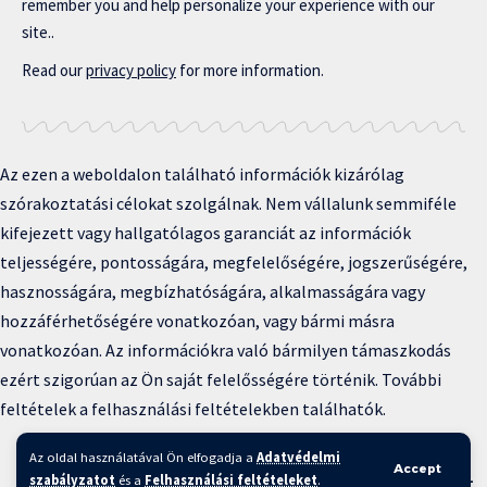
remember you and help personalize your experience with our
site..
Read our
privacy policy
for more information.
Az ezen a weboldalon található információk kizárólag
szórakoztatási célokat szolgálnak. Nem vállalunk semmiféle
kifejezett vagy hallgatólagos garanciát az információk
teljességére, pontosságára, megfelelőségére, jogszerűségére,
hasznosságára, megbízhatóságára, alkalmasságára vagy
hozzáférhetőségére vonatkozóan, vagy bármi másra
vonatkozóan. Az információkra való bármilyen támaszkodás
ezért szigorúan az Ön saját felelősségére történik. További
feltételek a felhasználási feltételekben találhatók.
Copyright © 2025 BFKH.hu
Az oldal használatával Ön elfogadja a
Adatvédelmi
Accept
Felhasználási feltételek –
Adatvédelmi irányelvek –
Kapcsolat
–
szabályzatot
és a
Felhasználási feltételeket
.