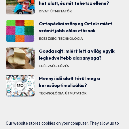
hét alatt, és mit tehetsz ellene?
DIVAT
ÚTMUTATÓK
Ortopédiai szőnyeg Ortek: miért
számít jobb választásnak
EGÉSZSÉG
TECHNOLÓGIA
Gouda sajt: miért lett a világ egyik
legkedveltebb alapanyaga?
EGÉSZSÉG
FŐZÉS
Mennyi idő alatt térül meg a
keresőoptimalizálás?
TECHNOLÓGIA
ÚTMUTATÓK
Our website stores cookies on your computer. They allow us to