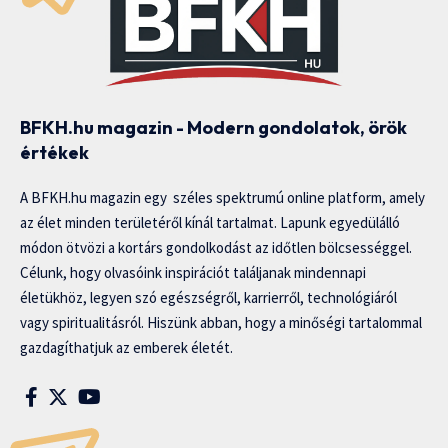
BFKH.hu magazin - Modern gondolatok, örök
értékek
A BFKH.hu magazin egy széles spektrumú online platform, amely
az élet minden területéről kínál tartalmat. Lapunk egyedülálló
módon ötvözi a kortárs gondolkodást az időtlen bölcsességgel.
Célunk, hogy olvasóink inspirációt találjanak mindennapi
életükhöz, legyen szó egészségről, karrierről, technológiáról
vagy spiritualitásról. Hiszünk abban, hogy a minőségi tartalommal
gazdagíthatjuk az emberek életét.