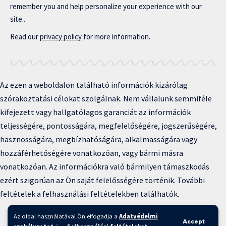
remember you and help personalize your experience with our
site..
Read our
privacy policy
for more information.
Az ezen a weboldalon található információk kizárólag
szórakoztatási célokat szolgálnak. Nem vállalunk semmiféle
kifejezett vagy hallgatólagos garanciát az információk
teljességére, pontosságára, megfelelőségére, jogszerűségére,
hasznosságára, megbízhatóságára, alkalmasságára vagy
hozzáférhetőségére vonatkozóan, vagy bármi másra
vonatkozóan. Az információkra való bármilyen támaszkodás
ezért szigorúan az Ön saját felelősségére történik. További
feltételek a felhasználási feltételekben találhatók.
Copyright © 2025 BFKH.hu
Az oldal használatával Ön elfogadja a
Adatvédelmi
Accept