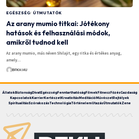
EGÉSZSÉG
ÚTMUTATÓK
Az arany mumio titkai: Jótékony
hatások és felhasználási módok,
amikről tudnod kell
Az arany mumio, más néven Shilajit, egy ritka és értékes anyag,
amely…
BFKH.HU
Állatok
Biztonság
Divat
Egészség
Fenntarthatóság
Filmek
Fitnesz
Főzés
Gazdaság
Kapcsolatok
Karrier
Kertészet
Kreativitás
Meditáció
Művészet
Rejtélyek
Spiritualitás
Szórakozás
Technológia
Történelem
Utazás
Útmutatók
Zene