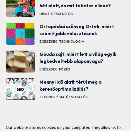
hét alatt, és mit tehetsz ellene?
DIVAT
ÚTMUTATÓK
Ortopédiai szőnyeg Ortek: miért
számít jobb választásnak
EGÉSZSÉG
TECHNOLÓGIA
Gouda sajt: miért lett a világ egyik
legkedveltebb alapanyaga?
EGÉSZSÉG
FŐZÉS
Mennyi idő alatt térül meg a
keresőoptimalizálás?
TECHNOLÓGIA
ÚTMUTATÓK
Our website stores cookies on your computer. They allow us to