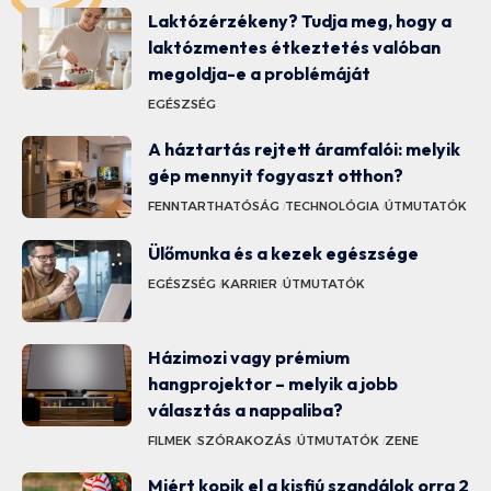
Laktózérzékeny? Tudja meg, hogy a
laktózmentes étkeztetés valóban
megoldja-e a problémáját
EGÉSZSÉG
A háztartás rejtett áramfalói: melyik
gép mennyit fogyaszt otthon?
FENNTARTHATÓSÁG
TECHNOLÓGIA
ÚTMUTATÓK
Ülőmunka és a kezek egészsége
EGÉSZSÉG
KARRIER
ÚTMUTATÓK
Házimozi vagy prémium
hangprojektor – melyik a jobb
választás a nappaliba?
FILMEK
SZÓRAKOZÁS
ÚTMUTATÓK
ZENE
Miért kopik el a kisfiú szandálok orra 2