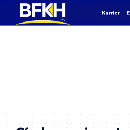
Karrier
E