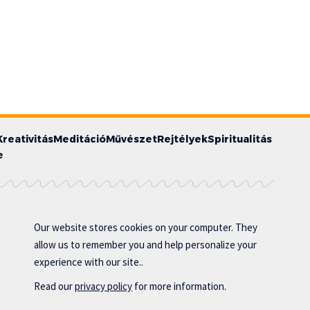
Kreativitás
Meditáció
Művészet
Rejtélyek
Spiritualitás
e
Our website stores cookies on your computer. They
allow us to remember you and help personalize your
experience with our site..
Read our
privacy policy
for more information.