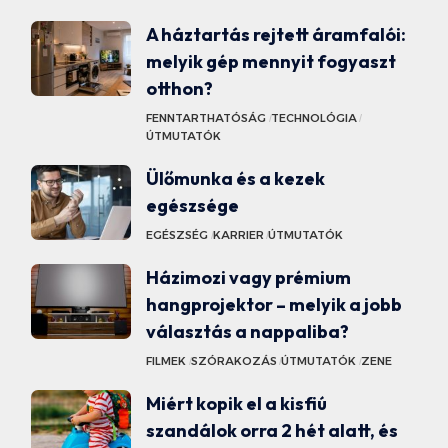
A háztartás rejtett áramfalói:
melyik gép mennyit fogyaszt
otthon?
FENNTARTHATÓSÁG
TECHNOLÓGIA
ÚTMUTATÓK
Ülőmunka és a kezek
egészsége
EGÉSZSÉG
KARRIER
ÚTMUTATÓK
Házimozi vagy prémium
hangprojektor – melyik a jobb
választás a nappaliba?
FILMEK
SZÓRAKOZÁS
ÚTMUTATÓK
ZENE
Miért kopik el a kisfiú
szandálok orra 2 hét alatt, és