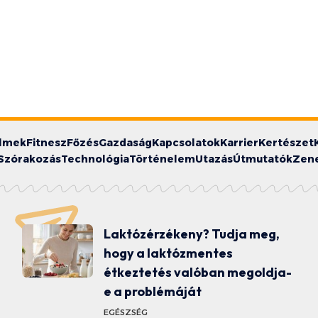
ilmek
Fitnesz
Főzés
Gazdaság
Kapcsolatok
Karrier
Kertészet
Szórakozás
Technológia
Történelem
Utazás
Útmutatók
Zen
Laktózérzékeny? Tudja meg,
hogy a laktózmentes
étkeztetés valóban megoldja-
e a problémáját
EGÉSZSÉG