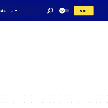
zás
…
NAF