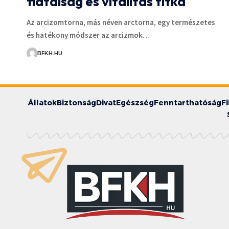
fiatalság és vitalitás titka
Az arcizomtorna, más néven arctorna, egy természetes
és hatékony módszer az arcizmok…
BFKH.HU
Állatok
Biztonság
Divat
Egészség
Fenntarthatóság
F