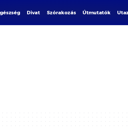
gészség
Divat
Szórakozás
Útmutatók
Uta