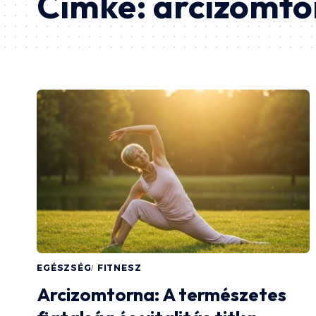
Címke:
arcizomto
EGÉSZSÉG
FITNESZ
Arcizomtorna: A természetes