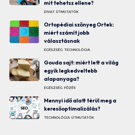
mit tehetsz ellene?
DIVAT
ÚTMUTATÓK
Ortopédiai szőnyeg Ortek:
miért számít jobb
választásnak
EGÉSZSÉG
TECHNOLÓGIA
Gouda sajt: miért lett a világ
egyik legkedveltebb
alapanyaga?
EGÉSZSÉG
FŐZÉS
Mennyi idő alatt térül meg a
keresőoptimalizálás?
TECHNOLÓGIA
ÚTMUTATÓK