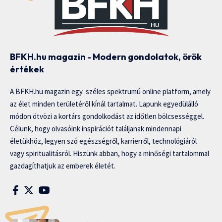
BFKH.hu magazin - Modern gondolatok, örök
értékek
A BFKH.hu magazin egy széles spektrumú online platform, amely
az élet minden területéről kínál tartalmat. Lapunk egyedülálló
módon ötvözi a kortárs gondolkodást az időtlen bölcsességgel.
Célunk, hogy olvasóink inspirációt találjanak mindennapi
életükhöz, legyen szó egészségről, karrierről, technológiáról
vagy spiritualitásról. Hiszünk abban, hogy a minőségi tartalommal
gazdagíthatjuk az emberek életét.