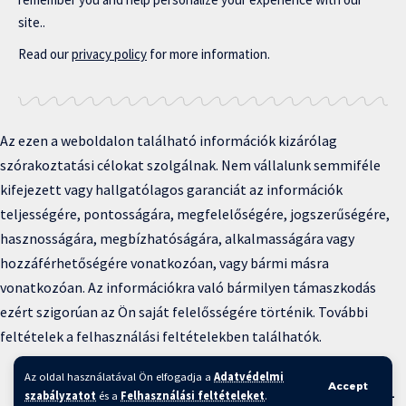
site..
Read our
privacy policy
for more information.
Az ezen a weboldalon található információk kizárólag
szórakoztatási célokat szolgálnak. Nem vállalunk semmiféle
kifejezett vagy hallgatólagos garanciát az információk
teljességére, pontosságára, megfelelőségére, jogszerűségére,
hasznosságára, megbízhatóságára, alkalmasságára vagy
hozzáférhetőségére vonatkozóan, vagy bármi másra
vonatkozóan. Az információkra való bármilyen támaszkodás
ezért szigorúan az Ön saját felelősségére történik. További
feltételek a felhasználási feltételekben találhatók.
Copyright © 2025 BFKH.hu
Az oldal használatával Ön elfogadja a
Adatvédelmi
Accept
szabályzatot
és a
Felhasználási feltételeket
.
Felhasználási feltételek –
Adatvédelmi irányelvek –
Kapcsolat
–