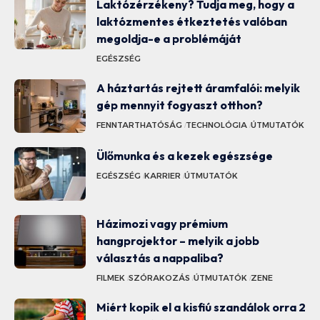
Laktózérzékeny? Tudja meg, hogy a
laktózmentes étkeztetés valóban
megoldja-e a problémáját
EGÉSZSÉG
A háztartás rejtett áramfalói: melyik
gép mennyit fogyaszt otthon?
FENNTARTHATÓSÁG
TECHNOLÓGIA
ÚTMUTATÓK
Ülőmunka és a kezek egészsége
EGÉSZSÉG
KARRIER
ÚTMUTATÓK
Házimozi vagy prémium
hangprojektor – melyik a jobb
választás a nappaliba?
FILMEK
SZÓRAKOZÁS
ÚTMUTATÓK
ZENE
Miért kopik el a kisfiú szandálok orra 2