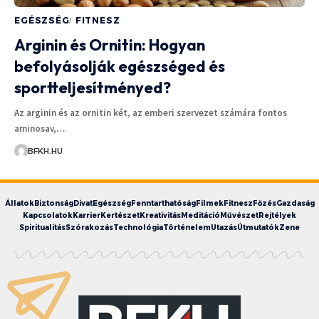
EGÉSZSÉG
FITNESZ
Arginin és Ornitin: Hogyan
befolyásolják egészséged és
sportteljesítményed?
Az arginin és az ornitin két, az emberi szervezet számára fontos
aminosav,…
BFKH.HU
Állatok
Biztonság
Divat
Egészség
Fenntarthatóság
Filmek
Fitnesz
Főzés
Gazdaság
Kapcsolatok
Karrier
Kertészet
Kreativitás
Meditáció
Művészet
Rejtélyek
Spiritualitás
Szórakozás
Technológia
Történelem
Utazás
Útmutatók
Zene