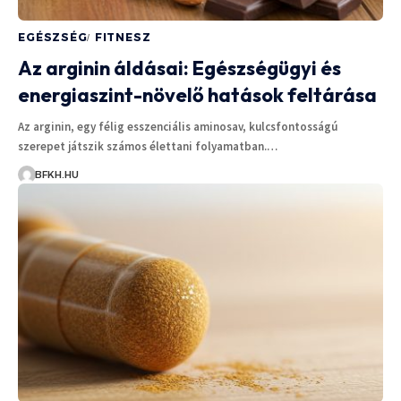
EGÉSZSÉG
FITNESZ
Az arginin áldásai: Egészségügyi és
energiaszint-növelő hatások feltárása
Az arginin, egy félig esszenciális aminosav, kulcsfontosságú
szerepet játszik számos élettani folyamatban.…
BFKH.HU