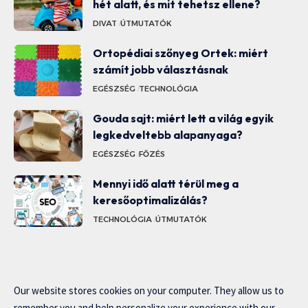
hét alatt, és mit tehetsz ellene?
DIVAT
ÚTMUTATÓK
Ortopédiai szőnyeg Ortek: miért
számít jobb választásnak
EGÉSZSÉG
TECHNOLÓGIA
Gouda sajt: miért lett a világ egyik
legkedveltebb alapanyaga?
EGÉSZSÉG
FŐZÉS
Mennyi idő alatt térül meg a
keresőoptimalizálás?
TECHNOLÓGIA
ÚTMUTATÓK
Our website stores cookies on your computer. They allow us to
remember you and help personalize your experience with our