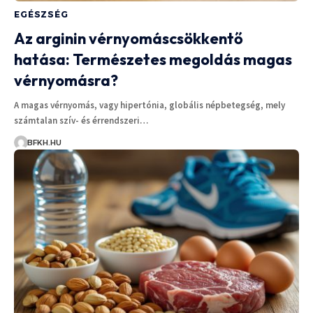
EGÉSZSÉG
Az arginin vérnyomáscsökkentő
hatása: Természetes megoldás magas
vérnyomásra?
A magas vérnyomás, vagy hipertónia, globális népbetegség, mely
számtalan szív- és érrendszeri…
BFKH.HU