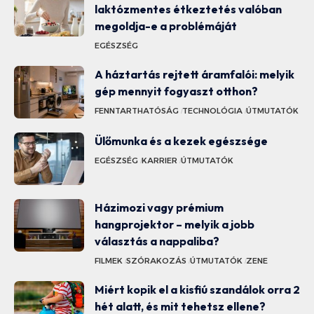
laktózmentes étkeztetés valóban
megoldja-e a problémáját
EGÉSZSÉG
A háztartás rejtett áramfalói: melyik
gép mennyit fogyaszt otthon?
FENNTARTHATÓSÁG
TECHNOLÓGIA
ÚTMUTATÓK
Ülőmunka és a kezek egészsége
EGÉSZSÉG
KARRIER
ÚTMUTATÓK
Házimozi vagy prémium
hangprojektor – melyik a jobb
választás a nappaliba?
FILMEK
SZÓRAKOZÁS
ÚTMUTATÓK
ZENE
Miért kopik el a kisfiú szandálok orra 2
hét alatt, és mit tehetsz ellene?