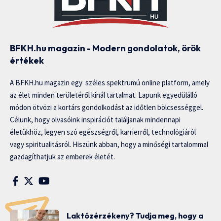
BFKH.hu magazin - Modern gondolatok, örök
értékek
A BFKH.hu magazin egy széles spektrumú online platform, amely
az élet minden területéről kínál tartalmat. Lapunk egyedülálló
módon ötvözi a kortárs gondolkodást az időtlen bölcsességgel.
Célunk, hogy olvasóink inspirációt találjanak mindennapi
életükhöz, legyen szó egészségről, karrierről, technológiáról
vagy spiritualitásról. Hiszünk abban, hogy a minőségi tartalommal
gazdagíthatjuk az emberek életét.
Laktózérzékeny? Tudja meg, hogy a