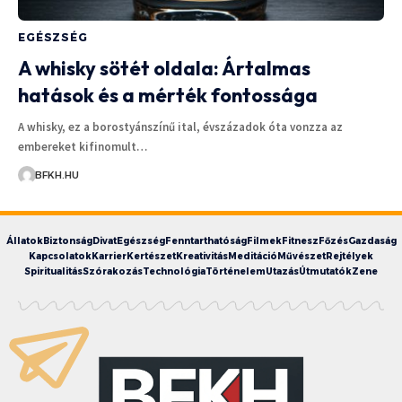
EGÉSZSÉG
A whisky sötét oldala: Ártalmas
hatások és a mérték fontossága
A whisky, ez a borostyánszínű ital, évszázadok óta vonzza az
embereket kifinomult…
BFKH.HU
Állatok
Biztonság
Divat
Egészség
Fenntarthatóság
Filmek
Fitnesz
Főzés
Gazdaság
Kapcsolatok
Karrier
Kertészet
Kreativitás
Meditáció
Művészet
Rejtélyek
Spiritualitás
Szórakozás
Technológia
Történelem
Utazás
Útmutatók
Zene