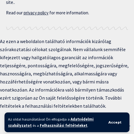
site..
Read our
privacy policy
for more information.
Az ezen a weboldalon található információk kizárólag
szórakoztatási célokat szolgálnak. Nem vállalunk semmiféle
kifejezett vagy hallgatólagos garanciát az információk
teljességére, pontosságára, megfelelőségére, jogszerűségére,
hasznosságára, megbízhatóságára, alkalmasságára vagy
hozzáférhetőségére vonatkozóan, vagy bármi másra
vonatkozóan. Az információkra való bármilyen támaszkodás
ezért szigorúan az Ön saját felelősségére történik. További
feltételek a felhasználási feltételekben találhatók.
Copyright © 2025 BFKH.hu
Az oldal használatával Ön elfogadja a
Adatvédelmi
Accept
Felhasználási feltételek –
Adatvédelmi irányelvek –
Kapcsolat
–
szabályzatot
és a
Felhasználási feltételeket
.