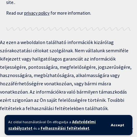
site..
Read our
privacy policy
for more information.
Az ezen a weboldalon található információk kizárólag
szórakoztatási célokat szolgálnak. Nem vállalunk semmiféle
kifejezett vagy hallgatólagos garanciát az információk
teljességére, pontosságára, megfelelőségére, jogszerűségére,
hasznosságára, megbízhatóságára, alkalmasságára vagy
hozzáférhetőségére vonatkozóan, vagy bármi másra
vonatkozóan. Az információkra való bármilyen támaszkodás
ezért szigorúan az Ön saját felelősségére történik. További
feltételek a felhasználási feltételekben találhatók.
Copyright © 2025 BFKH.hu
Az oldal használatával Ön elfogadja a
Adatvédelmi
Accept
Felhasználási feltételek –
Adatvédelmi irányelvek –
Kapcsolat
–
szabályzatot
és a
Felhasználási feltételeket
.