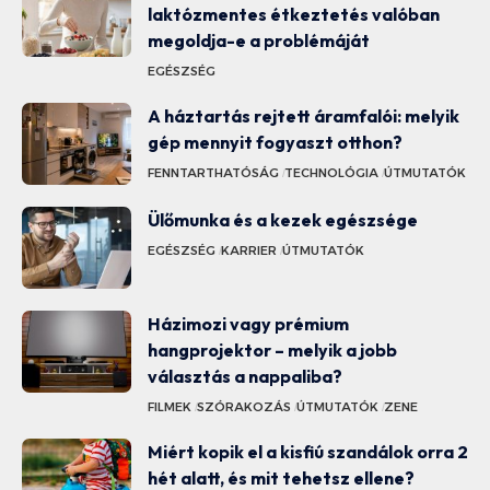
laktózmentes étkeztetés valóban
megoldja-e a problémáját
EGÉSZSÉG
A háztartás rejtett áramfalói: melyik
gép mennyit fogyaszt otthon?
FENNTARTHATÓSÁG
TECHNOLÓGIA
ÚTMUTATÓK
Ülőmunka és a kezek egészsége
EGÉSZSÉG
KARRIER
ÚTMUTATÓK
Házimozi vagy prémium
hangprojektor – melyik a jobb
választás a nappaliba?
FILMEK
SZÓRAKOZÁS
ÚTMUTATÓK
ZENE
Miért kopik el a kisfiú szandálok orra 2
hét alatt, és mit tehetsz ellene?