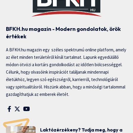
BFKH.hu magazin - Modern gondolatok, örök
értékek
A BFKH.hu magazin egy széles spektrumú online platform, amely
az élet minden területéről kínál tartalmat. Lapunk egyedülálló
módon ötvözi a kortárs gondolkodást az időtlen bölcsességgel.
Célunk, hogy olvasóink inspirációt találjanak mindennapi
életükhöz, legyen szó egészségről, karrierről, technológiáról
vagy spiritualitásról. Hiszünk abban, hogy a minőségi tartalommal
gazdagíthatjuk az emberek életét.
Laktózérzékeny? Tudja meg, hogy a