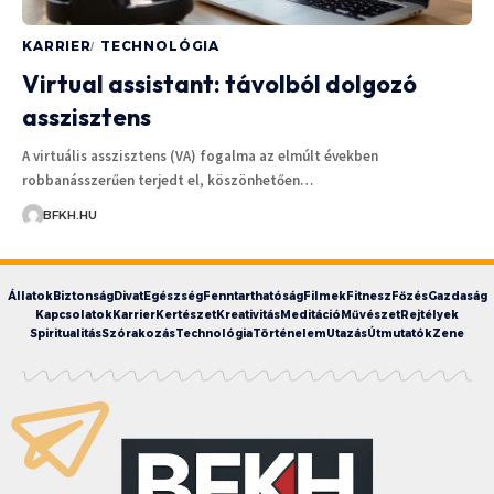
KARRIER
TECHNOLÓGIA
Virtual assistant: távolból dolgozó
asszisztens
A virtuális asszisztens (VA) fogalma az elmúlt években
robbanásszerűen terjedt el, köszönhetően…
BFKH.HU
Állatok
Biztonság
Divat
Egészség
Fenntarthatóság
Filmek
Fitnesz
Főzés
Gazdaság
Kapcsolatok
Karrier
Kertészet
Kreativitás
Meditáció
Művészet
Rejtélyek
Spiritualitás
Szórakozás
Technológia
Történelem
Utazás
Útmutatók
Zene