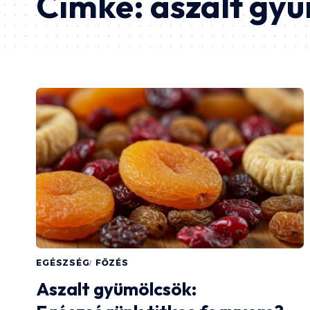
Címke:
aszalt gy
EGÉSZSÉG
FŐZÉS
Aszalt gyümölcsök: