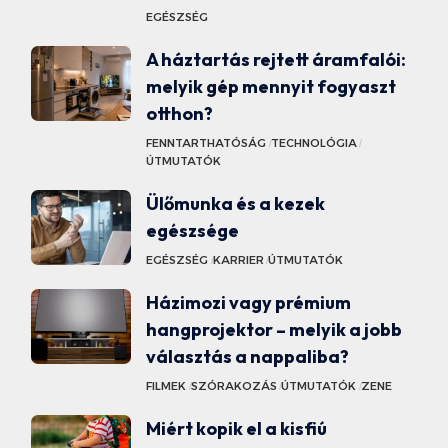
EGÉSZSÉG
A háztartás rejtett áramfalói:
melyik gép mennyit fogyaszt
otthon?
FENNTARTHATÓSÁG
TECHNOLÓGIA
ÚTMUTATÓK
Ülőmunka és a kezek
egészsége
EGÉSZSÉG
KARRIER
ÚTMUTATÓK
Házimozi vagy prémium
hangprojektor – melyik a jobb
választás a nappaliba?
FILMEK
SZÓRAKOZÁS
ÚTMUTATÓK
ZENE
Miért kopik el a kisfiú