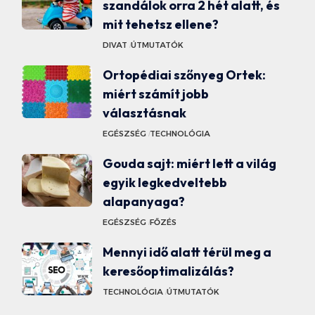
szandálok orra 2 hét alatt, és
mit tehetsz ellene?
DIVAT
ÚTMUTATÓK
Ortopédiai szőnyeg Ortek:
miért számít jobb
választásnak
EGÉSZSÉG
TECHNOLÓGIA
Gouda sajt: miért lett a világ
egyik legkedveltebb
alapanyaga?
EGÉSZSÉG
FŐZÉS
Mennyi idő alatt térül meg a
keresőoptimalizálás?
TECHNOLÓGIA
ÚTMUTATÓK