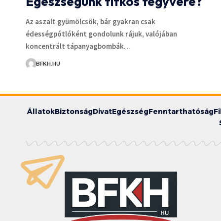
Egészségünk titkos fegyvere?
Az aszalt gyümölcsök, bár gyakran csak
édességpótlóként gondolunk rájuk, valójában
koncentrált tápanyagbombák…
BFKH.HU
Állatok
Biztonság
Divat
Egészség
Fenntarthatóság
F