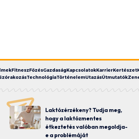
ilmek
Fitnesz
Főzés
Gazdaság
Kapcsolatok
Karrier
Kertészet
Szórakozás
Technológia
Történelem
Utazás
Útmutatók
Zen
Laktózérzékeny? Tudja meg,
hogy a laktózmentes
étkeztetés valóban megoldja-
e a problémáját