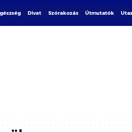
gészség
Divat
Szórakozás
Útmutatók
Uta