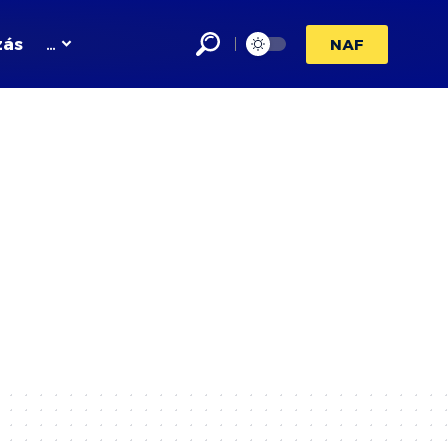
zás
…
NAF