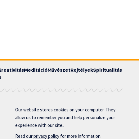
Kreativitás
Meditáció
Művészet
Rejtélyek
Spiritualitás
e
Our website stores cookies on your computer. They
allow us to remember you and help personalize your
experience with our site..
Read our
privacy policy
for more information.