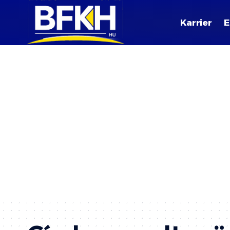
Karrier
E