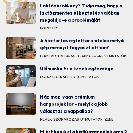
Laktózérzékeny? Tudja meg, hogy a
laktózmentes étkeztetés valóban
megoldja-e a problémáját
EGÉSZSÉG
A háztartás rejtett áramfalói: melyik
gép mennyit fogyaszt otthon?
FENNTARTHATÓSÁG
TECHNOLÓGIA
ÚTMUTATÓK
Ülőmunka és a kezek egészsége
EGÉSZSÉG
KARRIER
ÚTMUTATÓK
Házimozi vagy prémium
hangprojektor – melyik a jobb
választás a nappaliba?
FILMEK
SZÓRAKOZÁS
ÚTMUTATÓK
ZENE
Miért kopik el a kisfiú szandálok orra 2