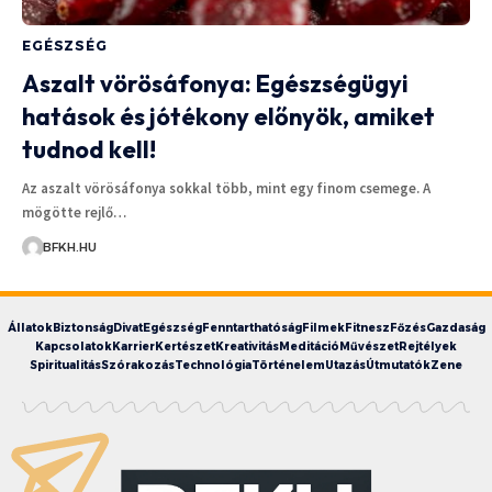
EGÉSZSÉG
Aszalt vörösáfonya: Egészségügyi
hatások és jótékony előnyök, amiket
tudnod kell!
Az aszalt vörösáfonya sokkal több, mint egy finom csemege. A
mögötte rejlő…
BFKH.HU
Állatok
Biztonság
Divat
Egészség
Fenntarthatóság
Filmek
Fitnesz
Főzés
Gazdaság
Kapcsolatok
Karrier
Kertészet
Kreativitás
Meditáció
Művészet
Rejtélyek
Spiritualitás
Szórakozás
Technológia
Történelem
Utazás
Útmutatók
Zene