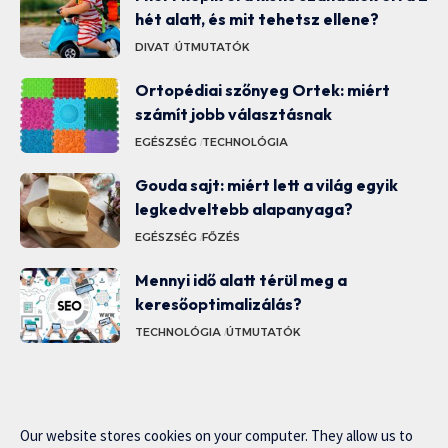
hét alatt, és mit tehetsz ellene?
DIVAT
ÚTMUTATÓK
Ortopédiai szőnyeg Ortek: miért
számít jobb választásnak
EGÉSZSÉG
TECHNOLÓGIA
Gouda sajt: miért lett a világ egyik
legkedveltebb alapanyaga?
EGÉSZSÉG
FŐZÉS
Mennyi idő alatt térül meg a
keresőoptimalizálás?
TECHNOLÓGIA
ÚTMUTATÓK
Our website stores cookies on your computer. They allow us to