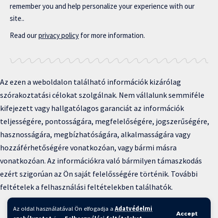
remember you and help personalize your experience with our
site..
Read our
privacy policy
for more information.
Az ezen a weboldalon található információk kizárólag
szórakoztatási célokat szolgálnak. Nem vállalunk semmiféle
kifejezett vagy hallgatólagos garanciát az információk
teljességére, pontosságára, megfelelőségére, jogszerűségére,
hasznosságára, megbízhatóságára, alkalmasságára vagy
hozzáférhetőségére vonatkozóan, vagy bármi másra
vonatkozóan. Az információkra való bármilyen támaszkodás
ezért szigorúan az Ön saját felelősségére történik. További
feltételek a felhasználási feltételekben találhatók.
Copyright © 2025 BFKH.hu
Az oldal használatával Ön elfogadja a
Adatvédelmi
Accept