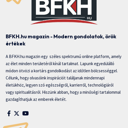
BFKH.hu magazin - Modern gondolatok, örök
értékek
A BFKH.hu magazin egy széles spektrumú online platform, amely
az élet minden területéről kínál tartalmat. Lapunk egyedülálló
módon ötvözi a kortárs gondolkodást az időtlen bölcsességgel.
Célunk, hogy olvasóink inspirációt találjanak mindennapi
életükhöz, legyen szó egészségről, karrierről, technológiáról
vagy spiritualitásról. Hiszünk abban, hogy a minőségi tartalommal
gazdagíthatjuk az emberek életét.