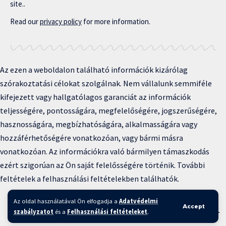
site..
Read our
privacy policy
for more information.
Az ezen a weboldalon található információk kizárólag
szórakoztatási célokat szolgálnak. Nem vállalunk semmiféle
kifejezett vagy hallgatólagos garanciát az információk
teljességére, pontosságára, megfelelőségére, jogszerűségére,
hasznosságára, megbízhatóságára, alkalmasságára vagy
hozzáférhetőségére vonatkozóan, vagy bármi másra
vonatkozóan. Az információkra való bármilyen támaszkodás
ezért szigorúan az Ön saját felelősségére történik. További
feltételek a felhasználási feltételekben találhatók.
Copyright © 2025 BFKH.hu
Az oldal használatával Ön elfogadja a
Adatvédelmi
Accept
Felhasználási feltételek –
Adatvédelmi irányelvek –
Kapcsolat
–
szabályzatot
és a
Felhasználási feltételeket
.