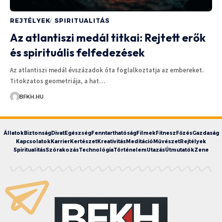
REJTÉLYEK
SPIRITUALITÁS
Az atlantiszi medál titkai: Rejtett erők
és spirituális felfedezések
Az atlantiszi medál évszázadok óta foglalkoztatja az embereket.
Titokzatos geometriája, a hat…
BFKH.HU
Állatok
Biztonság
Divat
Egészség
Fenntarthatóság
Filmek
Fitnesz
Főzés
Gazdaság
Kapcsolatok
Karrier
Kertészet
Kreativitás
Meditáció
Művészet
Rejtélyek
Spiritualitás
Szórakozás
Technológia
Történelem
Utazás
Útmutatók
Zene