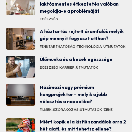
laktózmentes étkeztetés valóban
megoldja-e a problémáját
EGÉSZSÉG
A háztartás rejtett áramfalói: melyik
gép mennyit fogyaszt otthon?
FENNTARTHATÓSÁG
TECHNOLÓGIA
ÚTMUTATÓK
Ülőmunka és a kezek egészsége
EGÉSZSÉG
KARRIER
ÚTMUTATÓK
Házimozi vagy prémium
hangprojektor – melyik a jobb
választás a nappaliba?
FILMEK
SZÓRAKOZÁS
ÚTMUTATÓK
ZENE
Miért kopik el a kisfiú szandálok orra 2
hét alatt, és mit tehetsz ellene?