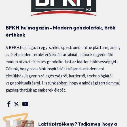
BFKH.hu magazin - Modern gondolatok, örök
értékek
A BFKH.hu magazin egy széles spektrumú online platform, amely
az élet minden területéről kínál tartalmat. Lapunk egyedülálló
módon ötvözi a kortárs gondolkodást az időtlen bölcsességgel.
Célunk, hogy olvasóink inspirációt találjanak mindennapi
életükhöz, legyen szó egészségről, karrierről, technológiáról
vagy spiritualitásról. Hiszünk abban, hogy a minőségi tartalommal
gazdagíthatjuk az emberek életét.
Laktózérzékeny? Tudja meg, hogy a