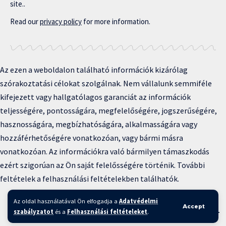
site..
Read our
privacy policy
for more information.
Az ezen a weboldalon található információk kizárólag
szórakoztatási célokat szolgálnak. Nem vállalunk semmiféle
kifejezett vagy hallgatólagos garanciát az információk
teljességére, pontosságára, megfelelőségére, jogszerűségére,
hasznosságára, megbízhatóságára, alkalmasságára vagy
hozzáférhetőségére vonatkozóan, vagy bármi másra
vonatkozóan. Az információkra való bármilyen támaszkodás
ezért szigorúan az Ön saját felelősségére történik. További
feltételek a felhasználási feltételekben találhatók.
Copyright © 2025 BFKH.hu
Az oldal használatával Ön elfogadja a
Adatvédelmi
Accept
Felhasználási feltételek –
Adatvédelmi irányelvek –
Kapcsolat
–
szabályzatot
és a
Felhasználási feltételeket
.