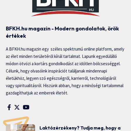
BFKH.hu magazin - Modern gondolatok, örök
értékek
A BFKH.hu magazin egy széles spektrumú online platform, amely
az élet minden területéről kínál tartalmat. Lapunk egyedülálló
módon ötvözi a kortárs gondolkodást az időtlen bölcsességgel.
Célunk, hogy olvasóink inspirációt találjanak mindennapi
életükhöz, legyen szó egészségről, karrierről, technológiáról
vagy spiritualitásról. Hiszünk abban, hogy a minőségi tartalommal
gazdagíthatjuk az emberek életét.
Laktózérzékeny? Tudja meg, hogy a