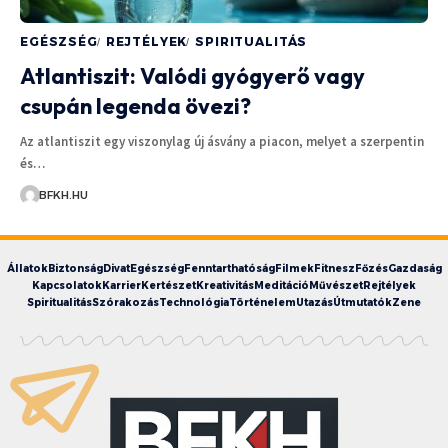
EGÉSZSÉG
REJTÉLYEK
SPIRITUALITÁS
Atlantiszit: Valódi gyógyerő vagy
csupán legenda övezi?
Az atlantiszit egy viszonylag új ásvány a piacon, melyet a szerpentin
és…
BFKH.HU
Állatok
Biztonság
Divat
Egészség
Fenntarthatóság
Filmek
Fitnesz
Főzés
Gazdaság
Kapcsolatok
Karrier
Kertészet
Kreativitás
Meditáció
Művészet
Rejtélyek
Spiritualitás
Szórakozás
Technológia
Történelem
Utazás
Útmutatók
Zene