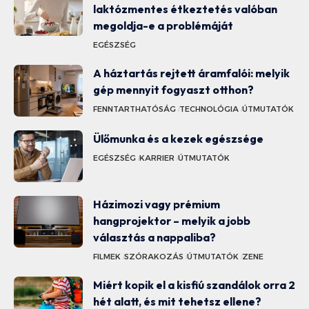
laktózmentes étkeztetés valóban
megoldja-e a problémáját
EGÉSZSÉG
A háztartás rejtett áramfalói: melyik
gép mennyit fogyaszt otthon?
FENNTARTHATÓSÁG
TECHNOLÓGIA
ÚTMUTATÓK
Ülőmunka és a kezek egészsége
EGÉSZSÉG
KARRIER
ÚTMUTATÓK
Házimozi vagy prémium
hangprojektor – melyik a jobb
választás a nappaliba?
FILMEK
SZÓRAKOZÁS
ÚTMUTATÓK
ZENE
Miért kopik el a kisfiú szandálok orra 2
hét alatt, és mit tehetsz ellene?