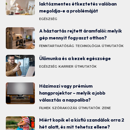
laktózmentes étkeztetés valóban
megoldja-e a problémáját
EGÉSZSÉG
A háztartás rejtett áramfalói: melyik
gép mennyit fogyaszt otthon?
FENNTARTHATÓSÁG
TECHNOLÓGIA
ÚTMUTATÓK
Ülőmunka és a kezek egészsége
EGÉSZSÉG
KARRIER
ÚTMUTATÓK
Házimozi vagy prémium
hangprojektor – melyik a jobb
választás a nappaliba?
FILMEK
SZÓRAKOZÁS
ÚTMUTATÓK
ZENE
Miért kopik el a kisfiú szandálok orra 2
hét alatt, és mit tehetsz ellene?