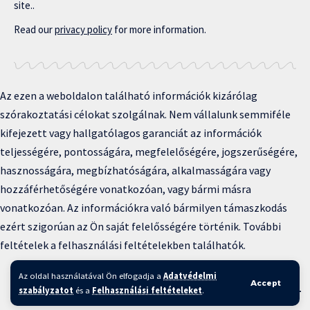
site..
Read our
privacy policy
for more information.
Az ezen a weboldalon található információk kizárólag
szórakoztatási célokat szolgálnak. Nem vállalunk semmiféle
kifejezett vagy hallgatólagos garanciát az információk
teljességére, pontosságára, megfelelőségére, jogszerűségére,
hasznosságára, megbízhatóságára, alkalmasságára vagy
hozzáférhetőségére vonatkozóan, vagy bármi másra
vonatkozóan. Az információkra való bármilyen támaszkodás
ezért szigorúan az Ön saját felelősségére történik. További
feltételek a felhasználási feltételekben találhatók.
Copyright © 2025 BFKH.hu
Az oldal használatával Ön elfogadja a
Adatvédelmi
Accept
Felhasználási feltételek –
Adatvédelmi irányelvek –
Kapcsolat
–
szabályzatot
és a
Felhasználási feltételeket
.