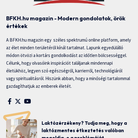
BFKH.hu magazin - Modern gondolatok, örök
értékek
A BFKH.hu magazin egy széles spektrumú online platform, amely
az élet minden területéről kínál tartalmat. Lapunk egyedülálló
módon ötvözi a kortárs gondolkodást az időtlen bölcsességgel.
Célunk, hogy olvasóink inspirációt találjanak mindennapi
életükhöz, legyen szó egészségről, karrierről, technológiáról
vagy spiritualitásról. Hiszünk abban, hogy a minőségi tartalommal
gazdagíthatjuk az emberek életét.
Laktózérzékeny? Tudja meg, hogy a
laktózmentes étkeztetés valóban
megoldja-e a problémáját