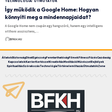
TECHNOLÓGIA
ÚTMUTATÓK
Így működik a Google Home: Hogyan
könnyíti meg a mindennapjaidat?
A Google Home nem csupán egy hangszóró, hanem egy intelligens
otthoni asszisztens,…
BFKH.HU
Állatok
Biztonság
Divat
Egészség
Fenntarthatóság
Filmek
Fitnesz
Főzés
Gazdaság
Kapcsolatok
Karrier
Kertészet
Kreativitás
Meditáció
Művészet
Rejtélyek
Spiritualitás
Szórakozás
Technológia
Történelem
Utazás
Útmutatók
Zene