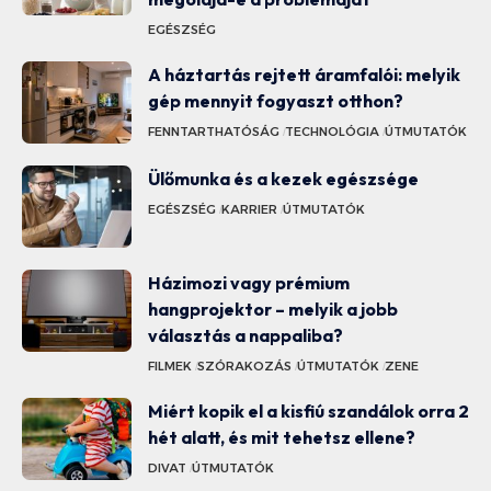
EGÉSZSÉG
A háztartás rejtett áramfalói: melyik
gép mennyit fogyaszt otthon?
FENNTARTHATÓSÁG
TECHNOLÓGIA
ÚTMUTATÓK
Ülőmunka és a kezek egészsége
EGÉSZSÉG
KARRIER
ÚTMUTATÓK
Házimozi vagy prémium
hangprojektor – melyik a jobb
választás a nappaliba?
FILMEK
SZÓRAKOZÁS
ÚTMUTATÓK
ZENE
Miért kopik el a kisfiú szandálok orra 2
hét alatt, és mit tehetsz ellene?
DIVAT
ÚTMUTATÓK