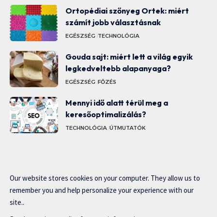
Ortopédiai szőnyeg Ortek: miért
számít jobb választásnak
EGÉSZSÉG
TECHNOLÓGIA
Gouda sajt: miért lett a világ egyik
legkedveltebb alapanyaga?
EGÉSZSÉG
FŐZÉS
Mennyi idő alatt térül meg a
keresőoptimalizálás?
TECHNOLÓGIA
ÚTMUTATÓK
Our website stores cookies on your computer. They allow us to
remember you and help personalize your experience with our
site..