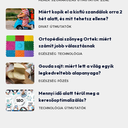
Miért kopik el a kisfiú szandálok orra 2
hét alatt, és mit tehetsz ellene?
DIVAT
ÚTMUTATÓK
Ortopédiai szőnyeg Ortek: miért
számít jobb választásnak
EGÉSZSÉG
TECHNOLÓGIA
Gouda sajt: miért lett a világ egyik
legkedveltebb alapanyaga?
EGÉSZSÉG
FŐZÉS
Mennyi idő alatt térül meg a
keresőoptimalizálás?
TECHNOLÓGIA
ÚTMUTATÓK