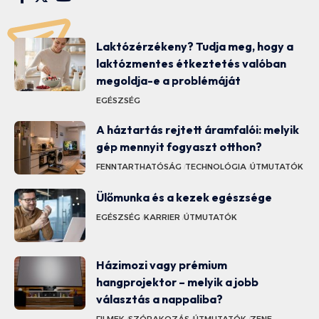
Laktózérzékeny? Tudja meg, hogy a
laktózmentes étkeztetés valóban
megoldja-e a problémáját
EGÉSZSÉG
A háztartás rejtett áramfalói: melyik
gép mennyit fogyaszt otthon?
FENNTARTHATÓSÁG
TECHNOLÓGIA
ÚTMUTATÓK
Ülőmunka és a kezek egészsége
EGÉSZSÉG
KARRIER
ÚTMUTATÓK
Házimozi vagy prémium
hangprojektor – melyik a jobb
választás a nappaliba?
FILMEK
SZÓRAKOZÁS
ÚTMUTATÓK
ZENE