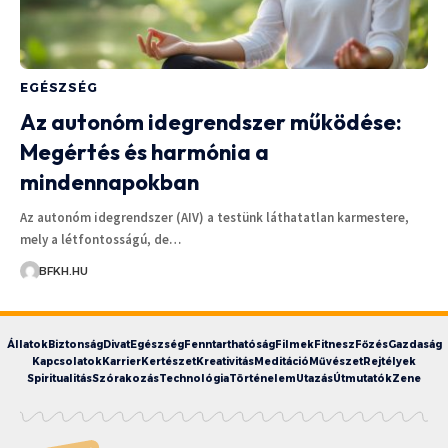
EGÉSZSÉG
Az autonóm idegrendszer működése:
Megértés és harmónia a
mindennapokban
Az autonóm idegrendszer (AIV) a testünk láthatatlan karmestere,
mely a létfontosságú, de…
BFKH.HU
Állatok
Biztonság
Divat
Egészség
Fenntarthatóság
Filmek
Fitnesz
Főzés
Gazdaság
Kapcsolatok
Karrier
Kertészet
Kreativitás
Meditáció
Művészet
Rejtélyek
Spiritualitás
Szórakozás
Technológia
Történelem
Utazás
Útmutatók
Zene