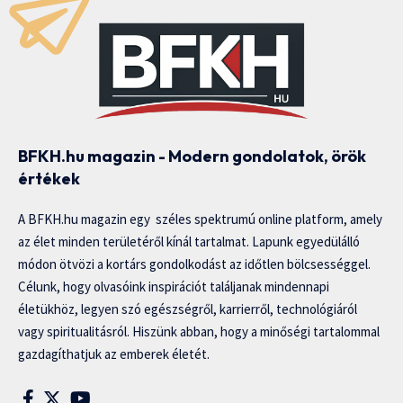
BFKH.hu magazin - Modern gondolatok, örök
értékek
A BFKH.hu magazin egy széles spektrumú online platform, amely
az élet minden területéről kínál tartalmat. Lapunk egyedülálló
módon ötvözi a kortárs gondolkodást az időtlen bölcsességgel.
Célunk, hogy olvasóink inspirációt találjanak mindennapi
életükhöz, legyen szó egészségről, karrierről, technológiáról
vagy spiritualitásról. Hiszünk abban, hogy a minőségi tartalommal
gazdagíthatjuk az emberek életét.