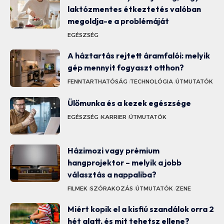
laktózmentes étkeztetés valóban
megoldja-e a problémáját
EGÉSZSÉG
A háztartás rejtett áramfalói: melyik
gép mennyit fogyaszt otthon?
FENNTARTHATÓSÁG
TECHNOLÓGIA
ÚTMUTATÓK
Ülőmunka és a kezek egészsége
EGÉSZSÉG
KARRIER
ÚTMUTATÓK
Házimozi vagy prémium
hangprojektor – melyik a jobb
választás a nappaliba?
FILMEK
SZÓRAKOZÁS
ÚTMUTATÓK
ZENE
Miért kopik el a kisfiú szandálok orra 2
hét alatt, és mit tehetsz ellene?