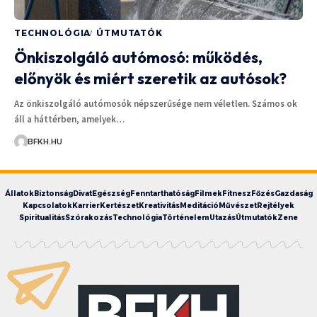
TECHNOLÓGIA
ÚTMUTATÓK
Önkiszolgáló autómosó: működés,
előnyök és miért szeretik az autósok?
Az önkiszolgáló autómosók népszerűsége nem véletlen. Számos ok
áll a háttérben, amelyek…
BFKH.HU
Állatok
Biztonság
Divat
Egészség
Fenntarthatóság
Filmek
Fitnesz
Főzés
Gazdaság
Kapcsolatok
Karrier
Kertészet
Kreativitás
Meditáció
Művészet
Rejtélyek
Spiritualitás
Szórakozás
Technológia
Történelem
Utazás
Útmutatók
Zene