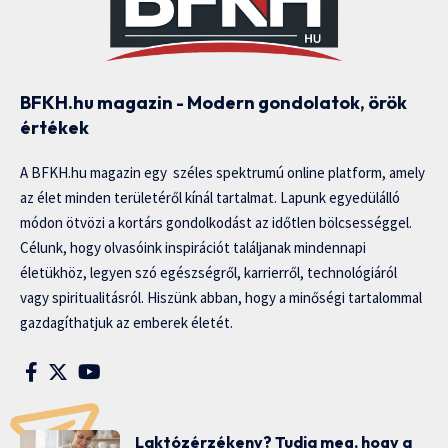
BFKH.hu magazin - Modern gondolatok, örök
értékek
A BFKH.hu magazin egy széles spektrumú online platform, amely
az élet minden területéről kínál tartalmat. Lapunk egyedülálló
módon ötvözi a kortárs gondolkodást az időtlen bölcsességgel.
Célunk, hogy olvasóink inspirációt találjanak mindennapi
életükhöz, legyen szó egészségről, karrierről, technológiáról
vagy spiritualitásról. Hiszünk abban, hogy a minőségi tartalommal
gazdagíthatjuk az emberek életét.
Laktózérzékeny? Tudja meg, hogy a