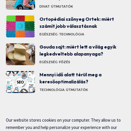
DIVAT
ÚTMUTATÓK
Ortopédiai szőnyeg Ortek: miért
számít jobb választásnak
EGÉSZSÉG
TECHNOLÓGIA
Gouda sajt: miért lett a világ egyik
legkedveltebb alapanyaga?
EGÉSZSÉG
FŐZÉS
Mennyi idő alatt térül meg a
keresőoptimalizálás?
TECHNOLÓGIA
ÚTMUTATÓK
Our website stores cookies on your computer. They allow us to
remember you and help personalize your experience with our