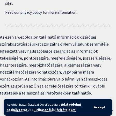
site..
Read our
privacy policy
for more information.
Az ezen a weboldalon található információk kizárólag
szórakoztatási célokat szolgálnak. Nem vállalunk semmiféle
kifejezett vagy hallgatólagos garanciát az információk
teljességére, pontosságára, megfelelőségére, jogszerűségére,
hasznosságára, megbízhatóságára, alkalmasságára vagy
hozzáférhetőségére vonatkozóan, vagy bármi másra
vonatkozóan. Az információkra való bármilyen támaszkodás
ezért szigorúan az Ön saját felelősségére történik. További
feltételek a felhasználási feltételekben találhatók.
Copyright © 2025 BFKH.hu
Az oldal használatával Ön elfogadja a
Adatvédelmi
Accept
Felhasználási feltételek –
Adatvédelmi irányelvek –
Kapcsolat
–
szabályzatot
és a
Felhasználási feltételeket
.