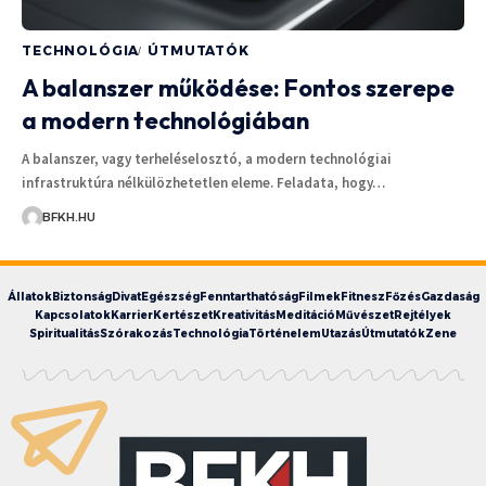
TECHNOLÓGIA
ÚTMUTATÓK
A balanszer működése: Fontos szerepe
a modern technológiában
A balanszer, vagy terheléselosztó, a modern technológiai
infrastruktúra nélkülözhetetlen eleme. Feladata, hogy…
BFKH.HU
Állatok
Biztonság
Divat
Egészség
Fenntarthatóság
Filmek
Fitnesz
Főzés
Gazdaság
Kapcsolatok
Karrier
Kertészet
Kreativitás
Meditáció
Művészet
Rejtélyek
Spiritualitás
Szórakozás
Technológia
Történelem
Utazás
Útmutatók
Zene