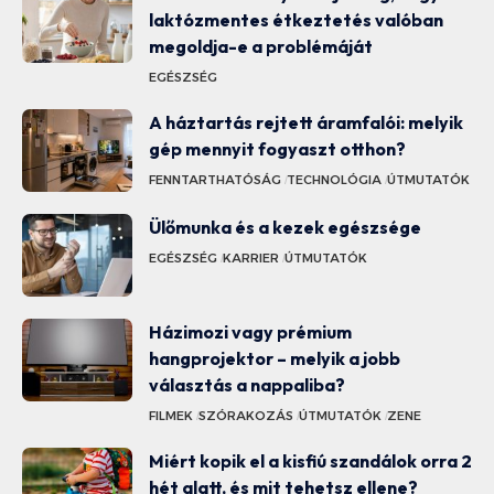
laktózmentes étkeztetés valóban
megoldja-e a problémáját
EGÉSZSÉG
A háztartás rejtett áramfalói: melyik
gép mennyit fogyaszt otthon?
FENNTARTHATÓSÁG
TECHNOLÓGIA
ÚTMUTATÓK
Ülőmunka és a kezek egészsége
EGÉSZSÉG
KARRIER
ÚTMUTATÓK
Házimozi vagy prémium
hangprojektor – melyik a jobb
választás a nappaliba?
FILMEK
SZÓRAKOZÁS
ÚTMUTATÓK
ZENE
Miért kopik el a kisfiú szandálok orra 2
hét alatt, és mit tehetsz ellene?