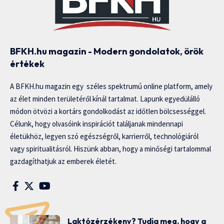
BFKH.hu magazin - Modern gondolatok, örök
értékek
A BFKH.hu magazin egy széles spektrumú online platform, amely
az élet minden területéről kínál tartalmat. Lapunk egyedülálló
módon ötvözi a kortárs gondolkodást az időtlen bölcsességgel.
Célunk, hogy olvasóink inspirációt találjanak mindennapi
életükhöz, legyen szó egészségről, karrierről, technológiáról
vagy spiritualitásról. Hiszünk abban, hogy a minőségi tartalommal
gazdagíthatjuk az emberek életét.
Laktózérzékeny? Tudja meg, hogy a