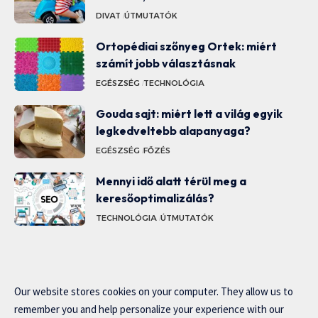
DIVAT
ÚTMUTATÓK
Ortopédiai szőnyeg Ortek: miért
számít jobb választásnak
EGÉSZSÉG
TECHNOLÓGIA
Gouda sajt: miért lett a világ egyik
legkedveltebb alapanyaga?
EGÉSZSÉG
FŐZÉS
Mennyi idő alatt térül meg a
keresőoptimalizálás?
TECHNOLÓGIA
ÚTMUTATÓK
Our website stores cookies on your computer. They allow us to
remember you and help personalize your experience with our