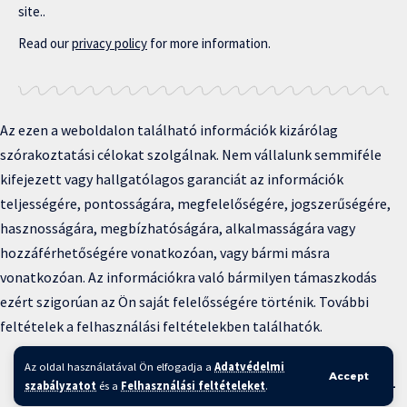
site..
Read our
privacy policy
for more information.
Az ezen a weboldalon található információk kizárólag
szórakoztatási célokat szolgálnak. Nem vállalunk semmiféle
kifejezett vagy hallgatólagos garanciát az információk
teljességére, pontosságára, megfelelőségére, jogszerűségére,
hasznosságára, megbízhatóságára, alkalmasságára vagy
hozzáférhetőségére vonatkozóan, vagy bármi másra
vonatkozóan. Az információkra való bármilyen támaszkodás
ezért szigorúan az Ön saját felelősségére történik. További
feltételek a felhasználási feltételekben találhatók.
Copyright © 2025 BFKH.hu
Az oldal használatával Ön elfogadja a
Adatvédelmi
Accept
Felhasználási feltételek –
Adatvédelmi irányelvek –
Kapcsolat
–
szabályzatot
és a
Felhasználási feltételeket
.