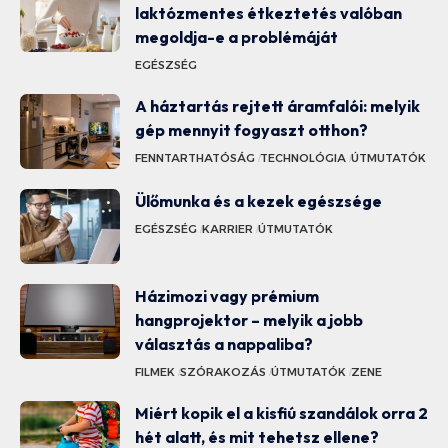
laktózmentes étkeztetés valóban
megoldja-e a problémáját
EGÉSZSÉG
A háztartás rejtett áramfalói: melyik
gép mennyit fogyaszt otthon?
FENNTARTHATÓSÁG
TECHNOLÓGIA
ÚTMUTATÓK
Ülőmunka és a kezek egészsége
EGÉSZSÉG
KARRIER
ÚTMUTATÓK
Házimozi vagy prémium
hangprojektor – melyik a jobb
választás a nappaliba?
FILMEK
SZÓRAKOZÁS
ÚTMUTATÓK
ZENE
Miért kopik el a kisfiú szandálok orra 2
hét alatt, és mit tehetsz ellene?