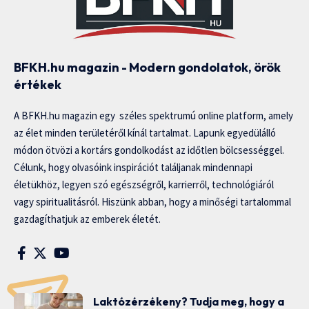
BFKH.hu magazin - Modern gondolatok, örök
értékek
A BFKH.hu magazin egy széles spektrumú online platform, amely
az élet minden területéről kínál tartalmat. Lapunk egyedülálló
módon ötvözi a kortárs gondolkodást az időtlen bölcsességgel.
Célunk, hogy olvasóink inspirációt találjanak mindennapi
életükhöz, legyen szó egészségről, karrierről, technológiáról
vagy spiritualitásról. Hiszünk abban, hogy a minőségi tartalommal
gazdagíthatjuk az emberek életét.
Laktózérzékeny? Tudja meg, hogy a