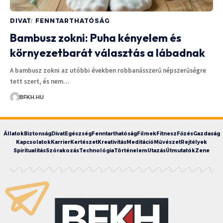
DIVAT
FENNTARTHATÓSÁG
Bambusz zokni: Puha kényelem és
környezetbarát választás a lábadnak
A bambusz zokni az utóbbi években robbanásszerű népszerűségre
tett szert, és nem…
BFKH.HU
Állatok
Biztonság
Divat
Egészség
Fenntarthatóság
Filmek
Fitnesz
Főzés
Gazdaság
Kapcsolatok
Karrier
Kertészet
Kreativitás
Meditáció
Művészet
Rejtélyek
Spiritualitás
Szórakozás
Technológia
Történelem
Utazás
Útmutatók
Zene