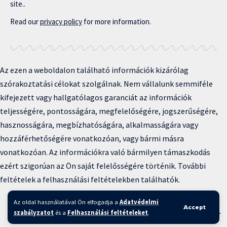
site..
Read our
privacy policy
for more information.
Az ezen a weboldalon található információk kizárólag
szórakoztatási célokat szolgálnak. Nem vállalunk semmiféle
kifejezett vagy hallgatólagos garanciát az információk
teljességére, pontosságára, megfelelőségére, jogszerűségére,
hasznosságára, megbízhatóságára, alkalmasságára vagy
hozzáférhetőségére vonatkozóan, vagy bármi másra
vonatkozóan. Az információkra való bármilyen támaszkodás
ezért szigorúan az Ön saját felelősségére történik. További
feltételek a felhasználási feltételekben találhatók.
Copyright © 2025 BFKH.hu
Az oldal használatával Ön elfogadja a
Adatvédelmi
Accept
Felhasználási feltételek –
Adatvédelmi irányelvek –
Kapcsolat
–
szabályzatot
és a
Felhasználási feltételeket
.