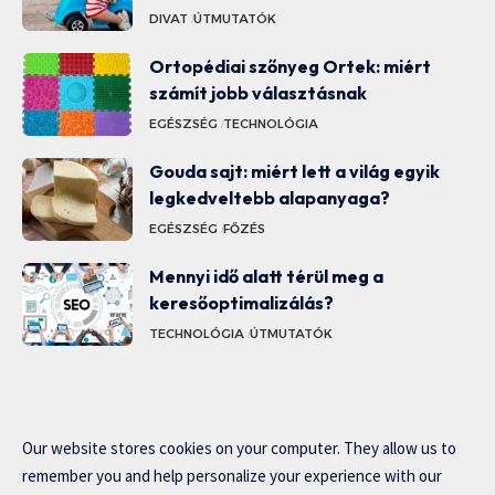
DIVAT
ÚTMUTATÓK
Ortopédiai szőnyeg Ortek: miért
számít jobb választásnak
EGÉSZSÉG
TECHNOLÓGIA
Gouda sajt: miért lett a világ egyik
legkedveltebb alapanyaga?
EGÉSZSÉG
FŐZÉS
Mennyi idő alatt térül meg a
keresőoptimalizálás?
TECHNOLÓGIA
ÚTMUTATÓK
Our website stores cookies on your computer. They allow us to
remember you and help personalize your experience with our