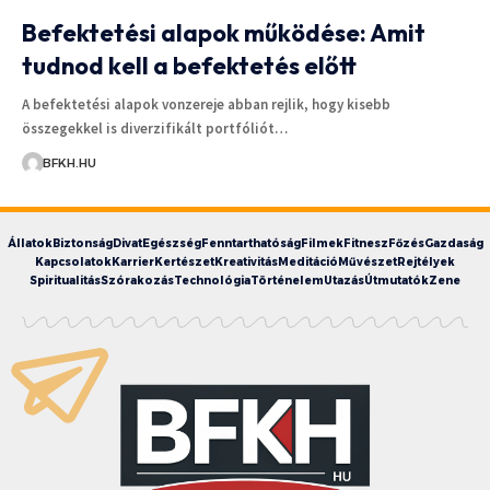
Befektetési alapok működése: Amit
tudnod kell a befektetés előtt
A befektetési alapok vonzereje abban rejlik, hogy kisebb
összegekkel is diverzifikált portfóliót…
BFKH.HU
Állatok
Biztonság
Divat
Egészség
Fenntarthatóság
Filmek
Fitnesz
Főzés
Gazdaság
Kapcsolatok
Karrier
Kertészet
Kreativitás
Meditáció
Művészet
Rejtélyek
Spiritualitás
Szórakozás
Technológia
Történelem
Utazás
Útmutatók
Zene