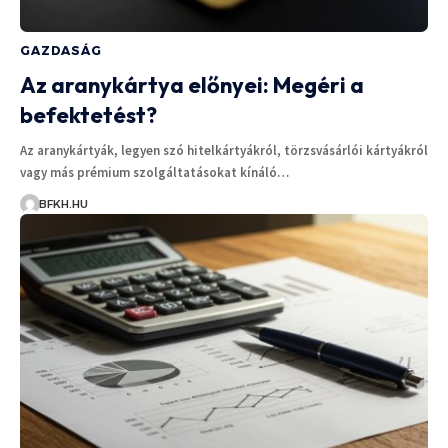
GAZDASÁG
Az aranykártya előnyei: Megéri a
befektetést?
Az aranykártyák, legyen szó hitelkártyákról, törzsvásárlói kártyákról
vagy más prémium szolgáltatásokat kínáló…
BFKH.HU