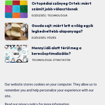
Ortopédiai szőnyeg Ortek: miért
számít jobb választásnak
EGÉSZSÉG
TECHNOLÓGIA
Gouda sajt: miért lett a világ egyik
legkedveltebb alapanyaga?
EGÉSZSÉG
FŐZÉS
Mennyi idő alatt térül meg a
keresőoptimalizálás?
TECHNOLÓGIA
ÚTMUTATÓK
Our website stores cookies on your computer. They allow us to
remember you and help personalize your experience with our
site..
Read our
privacy policy
for more information.