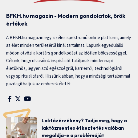
BFKH.hu magazin - Modern gondolatok, örök
értékek
A BFKH.hu magazin egy széles spektrumú online platform, amely
az élet minden területéről kínál tartalmat. Lapunk egyedülálló
módon ötvözi a kortárs gondolkodást az időtlen bölcsességgel.
Célunk, hogy olvasóink inspirációt találjanak mindennapi
életükhöz, legyen szó egészségről, karrierről, technológiáról
vagy spiritualitásról. Hiszünk abban, hogy a minőségi tartalommal
gazdagíthatjuk az emberek életét.
Laktózérzékeny? Tudja meg, hogy a
laktózmentes étkeztetés valóban
megoldja-e a problémáját