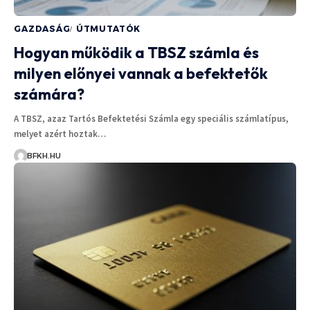
GAZDASÁG
ÚTMUTATÓK
Hogyan működik a TBSZ számla és
milyen előnyei vannak a befektetők
számára?
A TBSZ, azaz Tartós Befektetési Számla egy speciális számlatípus,
melyet azért hoztak…
BFKH.HU