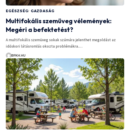
EGÉSZSÉG
GAZDASÁG
Multifokális szemüveg vélemények:
Megéri a befektetést?
A multifokális szemüveg sokak számára jelenthet megoldást az
időskori látásromlás okozta problémákra.…
BFKH.HU