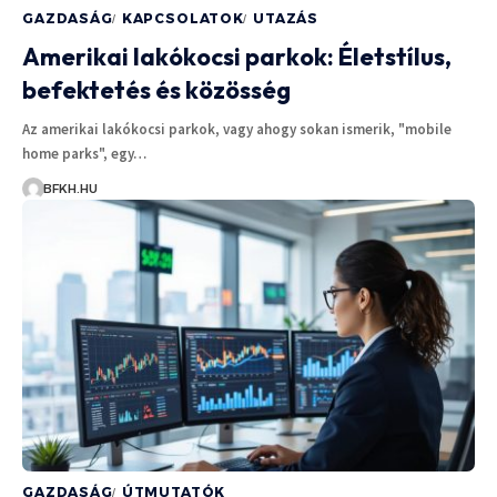
GAZDASÁG
KAPCSOLATOK
UTAZÁS
Amerikai lakókocsi parkok: Életstílus,
befektetés és közösség
Az amerikai lakókocsi parkok, vagy ahogy sokan ismerik, "mobile
home parks", egy…
BFKH.HU
GAZDASÁG
ÚTMUTATÓK