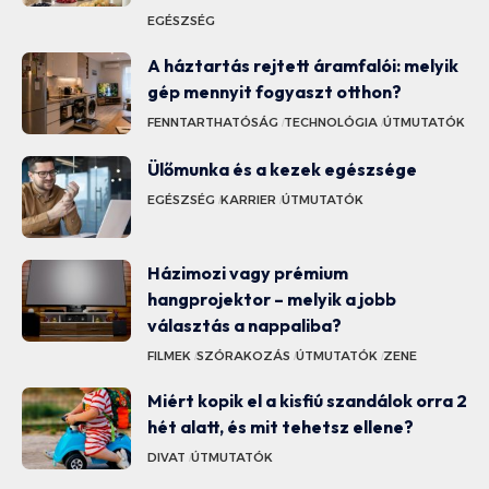
EGÉSZSÉG
A háztartás rejtett áramfalói: melyik
gép mennyit fogyaszt otthon?
FENNTARTHATÓSÁG
TECHNOLÓGIA
ÚTMUTATÓK
Ülőmunka és a kezek egészsége
EGÉSZSÉG
KARRIER
ÚTMUTATÓK
Házimozi vagy prémium
hangprojektor – melyik a jobb
választás a nappaliba?
FILMEK
SZÓRAKOZÁS
ÚTMUTATÓK
ZENE
Miért kopik el a kisfiú szandálok orra 2
hét alatt, és mit tehetsz ellene?
DIVAT
ÚTMUTATÓK