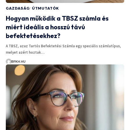
GAZDASÁG
ÚTMUTATÓK
Hogyan működik a TBSZ számla és
miért ideális a hosszú távú
befektetésekhez?
A TBSZ, azaz Tartós Befektetési Számla egy speciális számlatípus,
melyet azért hoztak…
BFKH.HU