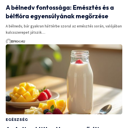
A bélnedv fontossága: Emésztés és a
bélflóra egyensúlyának megőrzése
A bélnedv, bár gyakran háttérbe szorul az emésztés során, valójában
kulcsszerepet játszik…
BFKH.HU
EGÉSZSÉG