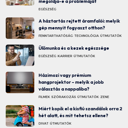
megoldja-e a problémáját
EGÉSZSÉG
A háztartás rejtett áramfalói: melyik
gép mennyit fogyaszt otthon?
FENNTARTHATÓSÁG
TECHNOLÓGIA
ÚTMUTATÓK
Ülőmunka és a kezek egészsége
EGÉSZSÉG
KARRIER
ÚTMUTATÓK
Házimozi vagy prémium
hangprojektor – melyik a jobb
választás a nappaliba?
FILMEK
SZÓRAKOZÁS
ÚTMUTATÓK
ZENE
Miért kopik el a kisfiú szandálok orra 2
hét alatt, és mit tehetsz ellene?
DIVAT
ÚTMUTATÓK