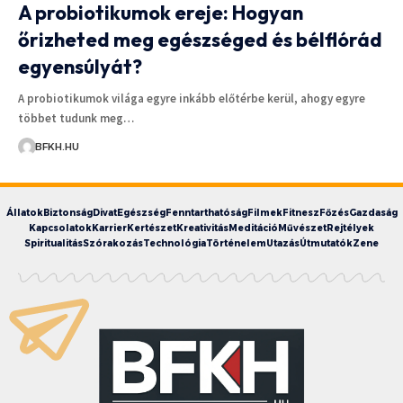
A probiotikumok ereje: Hogyan
őrizheted meg egészséged és bélflórád
egyensúlyát?
A probiotikumok világa egyre inkább előtérbe kerül, ahogy egyre
többet tudunk meg…
BFKH.HU
Állatok
Biztonság
Divat
Egészség
Fenntarthatóság
Filmek
Fitnesz
Főzés
Gazdaság
Kapcsolatok
Karrier
Kertészet
Kreativitás
Meditáció
Művészet
Rejtélyek
Spiritualitás
Szórakozás
Technológia
Történelem
Utazás
Útmutatók
Zene