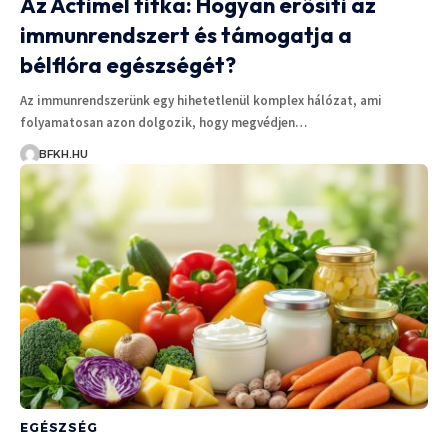
Az Actimel titka: Hogyan erősíti az
immunrendszert és támogatja a
bélflóra egészségét?
Az immunrendszerünk egy hihetetlenül komplex hálózat, ami
folyamatosan azon dolgozik, hogy megvédjen…
BFKH.HU
EGÉSZSÉG