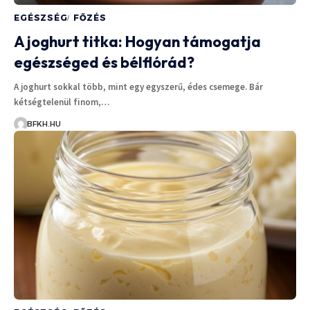
EGÉSZSÉG
FŐZÉS
A joghurt titka: Hogyan támogatja
egészséged és bélflórád?
A joghurt sokkal több, mint egy egyszerű, édes csemege. Bár
kétségtelenül finom,…
BFKH.HU