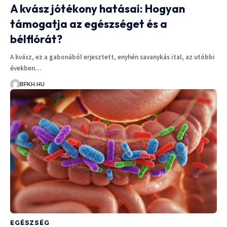
A kvász jótékony hatásai: Hogyan
támogatja az egészséget és a
bélflórát?
A kvász, ez a gabonából erjesztett, enyhén savanykás ital, az utóbbi
években…
BFKH.HU
EGÉSZSÉG