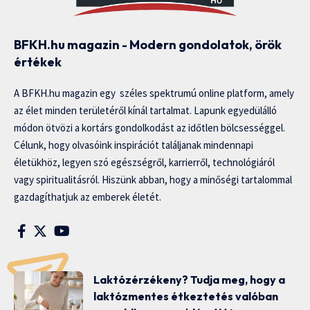
BFKH.hu magazin - Modern gondolatok, örök
értékek
A BFKH.hu magazin egy széles spektrumú online platform, amely
az élet minden területéről kínál tartalmat. Lapunk egyedülálló
módon ötvözi a kortárs gondolkodást az időtlen bölcsességgel.
Célunk, hogy olvasóink inspirációt találjanak mindennapi
életükhöz, legyen szó egészségről, karrierről, technológiáról
vagy spiritualitásról. Hiszünk abban, hogy a minőségi tartalommal
gazdagíthatjuk az emberek életét.
Laktózérzékeny? Tudja meg, hogy a
laktózmentes étkeztetés valóban