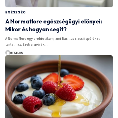
EGÉSZSÉG
A Normaflore egészségügyi előnyei:
Mikor és hogyan segít?
A Normaflore egy probiotikum, ami Bacillus clausii spórákat
tartalmaz. Ezek a spórák…
BFKH.HU