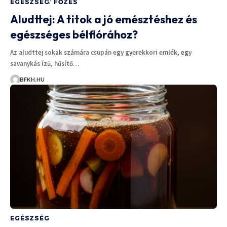
EGÉSZSÉG
FŐZÉS
Aludttej: A titok a jó emésztéshez és
egészséges bélflórához?
Az aludttej sokak számára csupán egy gyerekkori emlék, egy
savanykás ízű, hűsítő…
BFKH.HU
EGÉSZSÉG