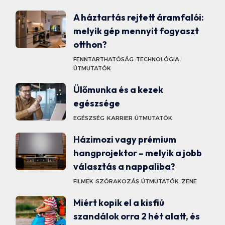
A háztartás rejtett áramfalói:
melyik gép mennyit fogyaszt
otthon?
FENNTARTHATÓSÁG
TECHNOLÓGIA
ÚTMUTATÓK
Ülőmunka és a kezek
egészsége
EGÉSZSÉG
KARRIER
ÚTMUTATÓK
Házimozi vagy prémium
hangprojektor – melyik a jobb
választás a nappaliba?
FILMEK
SZÓRAKOZÁS
ÚTMUTATÓK
ZENE
Miért kopik el a kisfiú
szandálok orra 2 hét alatt, és