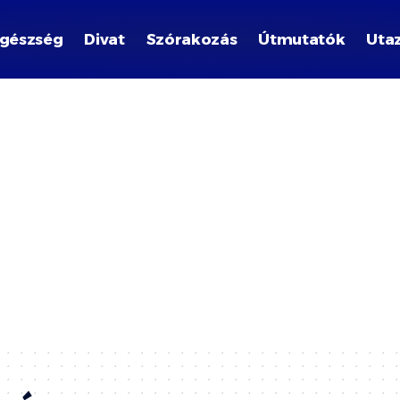
gészség
Divat
Szórakozás
Útmutatók
Uta