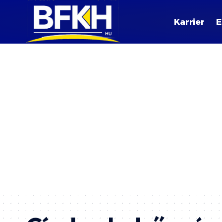
Karrier
E