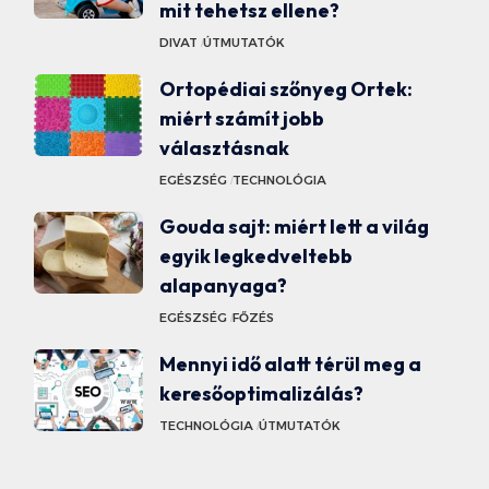
mit tehetsz ellene?
DIVAT
ÚTMUTATÓK
Ortopédiai szőnyeg Ortek:
miért számít jobb
választásnak
EGÉSZSÉG
TECHNOLÓGIA
Gouda sajt: miért lett a világ
egyik legkedveltebb
alapanyaga?
EGÉSZSÉG
FŐZÉS
Mennyi idő alatt térül meg a
keresőoptimalizálás?
TECHNOLÓGIA
ÚTMUTATÓK