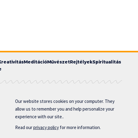
Kreativitás
Meditáció
Művészet
Rejtélyek
Spiritualitás
e
Our website stores cookies on your computer. They
allow us to remember you and help personalize your
experience with our site..
Read our
privacy policy
for more information.