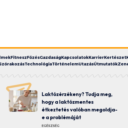
ilmek
Fitnesz
Főzés
Gazdaság
Kapcsolatok
Karrier
Kertészet
Szórakozás
Technológia
Történelem
Utazás
Útmutatók
Zen
Laktózérzékeny? Tudja meg,
hogy a laktózmentes
étkeztetés valóban megoldja-
e a problémáját
EGÉSZSÉG