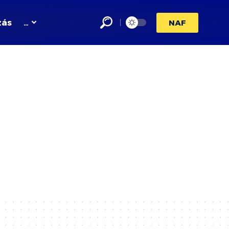
zás
…
NAF