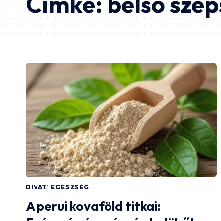
Címke:
belső szé
DIVAT
EGÉSZSÉG
A perui kovaföld titkai: