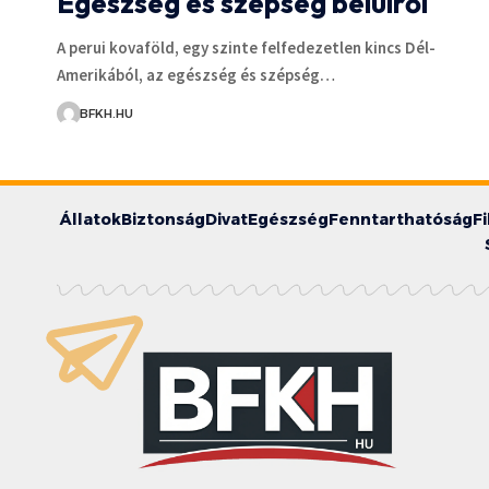
Egészség és szépség belülről
A perui kovaföld, egy szinte felfedezetlen kincs Dél-
Amerikából, az egészség és szépség…
BFKH.HU
Állatok
Biztonság
Divat
Egészség
Fenntarthatóság
F