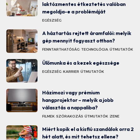
laktózmentes étkeztetés valóban
megoldja-e a problémáját
EGÉSZSÉG
A háztartás rejtett áramfalói: melyik
gép mennyit fogyaszt otthon?
FENNTARTHATÓSÁG
TECHNOLÓGIA
ÚTMUTATÓK
Ülőmunka és a kezek egészsége
EGÉSZSÉG
KARRIER
ÚTMUTATÓK
Házimozi vagy prémium
hangprojektor – melyik a jobb
választás a nappaliba?
FILMEK
SZÓRAKOZÁS
ÚTMUTATÓK
ZENE
Miért kopik el a kisfiú szandálok orra 2
hét alatt, és mit tehetsz ellene?