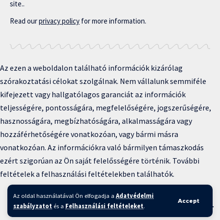
site..
Read our
privacy policy
for more information.
Az ezen a weboldalon található információk kizárólag
szórakoztatási célokat szolgálnak. Nem vállalunk semmiféle
kifejezett vagy hallgatólagos garanciát az információk
teljességére, pontosságára, megfelelőségére, jogszerűségére,
hasznosságára, megbízhatóságára, alkalmasságára vagy
hozzáférhetőségére vonatkozóan, vagy bármi másra
vonatkozóan. Az információkra való bármilyen támaszkodás
ezért szigorúan az Ön saját felelősségére történik. További
feltételek a felhasználási feltételekben találhatók.
Copyright © 2025 BFKH.hu
Az oldal használatával Ön elfogadja a
Adatvédelmi
Accept
Felhasználási feltételek –
Adatvédelmi irányelvek –
Kapcsolat
–
szabályzatot
és a
Felhasználási feltételeket
.