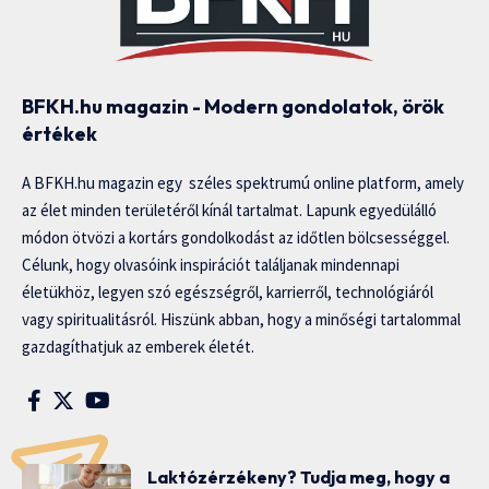
BFKH.hu magazin - Modern gondolatok, örök
értékek
A BFKH.hu magazin egy széles spektrumú online platform, amely
az élet minden területéről kínál tartalmat. Lapunk egyedülálló
módon ötvözi a kortárs gondolkodást az időtlen bölcsességgel.
Célunk, hogy olvasóink inspirációt találjanak mindennapi
életükhöz, legyen szó egészségről, karrierről, technológiáról
vagy spiritualitásról. Hiszünk abban, hogy a minőségi tartalommal
gazdagíthatjuk az emberek életét.
Laktózérzékeny? Tudja meg, hogy a