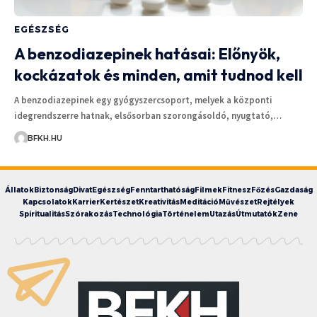
EGÉSZSÉG
A benzodiazepinek hatásai: Előnyök,
kockázatok és minden, amit tudnod kell
A benzodiazepinek egy gyógyszercsoport, melyek a központi
idegrendszerre hatnak, elsősorban szorongásoldó, nyugtató,…
BFKH.HU
Állatok
Biztonság
Divat
Egészség
Fenntarthatóság
Filmek
Fitnesz
Főzés
Gazdaság
Kapcsolatok
Karrier
Kertészet
Kreativitás
Meditáció
Művészet
Rejtélyek
Spiritualitás
Szórakozás
Technológia
Történelem
Utazás
Útmutatók
Zene