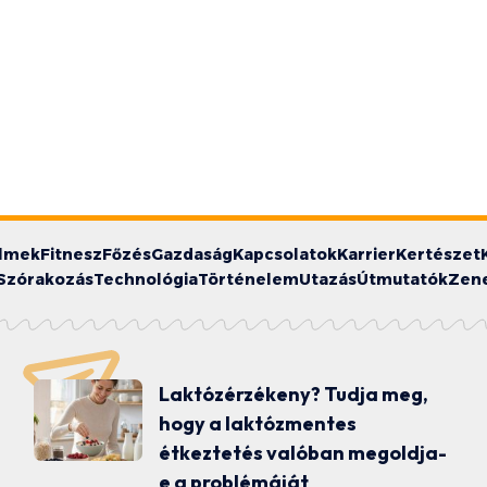
ilmek
Fitnesz
Főzés
Gazdaság
Kapcsolatok
Karrier
Kertészet
Szórakozás
Technológia
Történelem
Utazás
Útmutatók
Zen
Laktózérzékeny? Tudja meg,
hogy a laktózmentes
étkeztetés valóban megoldja-
e a problémáját