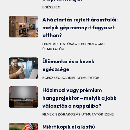
EGÉSZSÉG
A háztartás rejtett áramfalói:
melyik gép mennyit fogyaszt
otthon?
FENNTARTHATÓSÁG
TECHNOLÓGIA
ÚTMUTATÓK
Ülőmunka és a kezek
egészsége
EGÉSZSÉG
KARRIER
ÚTMUTATÓK
Házimozi vagy prémium
hangprojektor – melyik a jobb
választás a nappaliba?
FILMEK
SZÓRAKOZÁS
ÚTMUTATÓK
ZENE
Miért kopik el a kisfiú