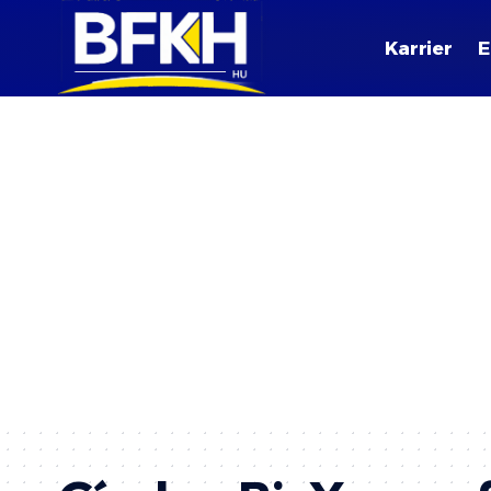
Karrier
E