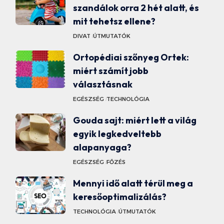
szandálok orra 2 hét alatt, és
mit tehetsz ellene?
DIVAT
ÚTMUTATÓK
Ortopédiai szőnyeg Ortek:
miért számít jobb
választásnak
EGÉSZSÉG
TECHNOLÓGIA
Gouda sajt: miért lett a világ
egyik legkedveltebb
alapanyaga?
EGÉSZSÉG
FŐZÉS
Mennyi idő alatt térül meg a
keresőoptimalizálás?
TECHNOLÓGIA
ÚTMUTATÓK