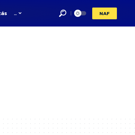
zás
…
NAF