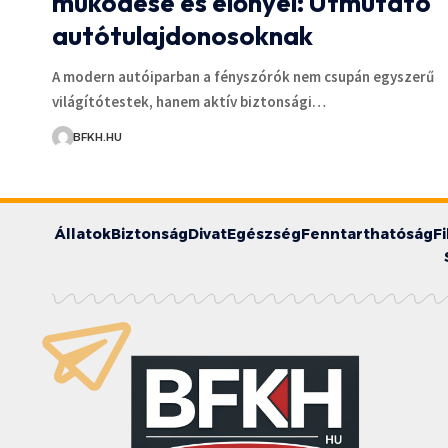
működése és előnyei: Útmutató
autótulajdonosoknak
A modern autóiparban a fényszórók nem csupán egyszerű
világítótestek, hanem aktív biztonsági…
BFKH.HU
Állatok
Biztonság
Divat
Egészség
Fenntarthatóság
F