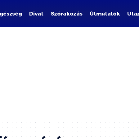
gészség
Divat
Szórakozás
Útmutatók
Uta