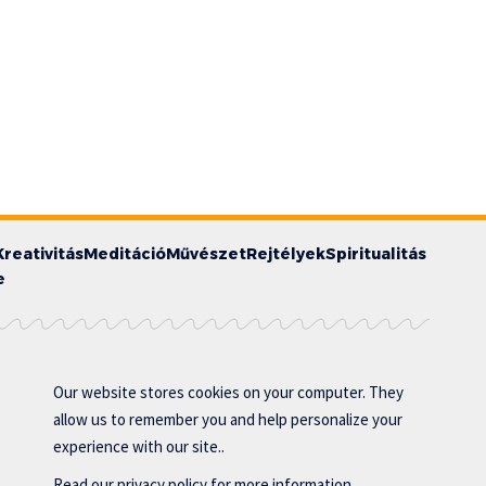
Kreativitás
Meditáció
Művészet
Rejtélyek
Spiritualitás
e
Our website stores cookies on your computer. They
allow us to remember you and help personalize your
experience with our site..
Read our
privacy policy
for more information.