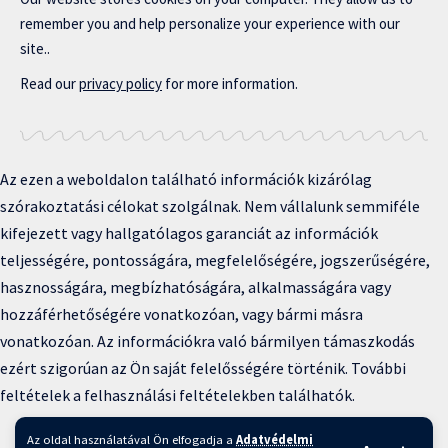
remember you and help personalize your experience with our
site..
Read our
privacy policy
for more information.
Az ezen a weboldalon található információk kizárólag
szórakoztatási célokat szolgálnak. Nem vállalunk semmiféle
kifejezett vagy hallgatólagos garanciát az információk
teljességére, pontosságára, megfelelőségére, jogszerűségére,
hasznosságára, megbízhatóságára, alkalmasságára vagy
hozzáférhetőségére vonatkozóan, vagy bármi másra
vonatkozóan. Az információkra való bármilyen támaszkodás
ezért szigorúan az Ön saját felelősségére történik. További
feltételek a felhasználási feltételekben találhatók.
Copyright © 2025 BFKH.hu
Az oldal használatával Ön elfogadja a
Adatvédelmi