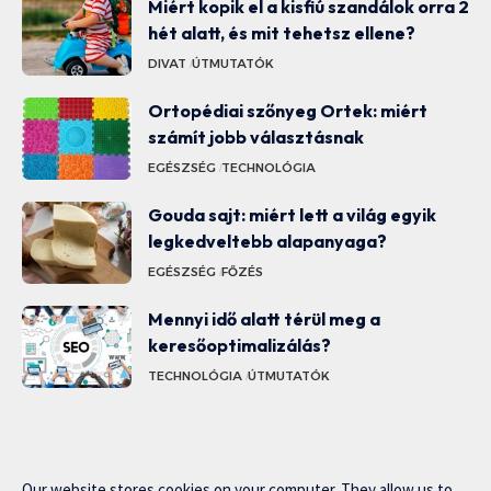
Miért kopik el a kisfiú szandálok orra 2
hét alatt, és mit tehetsz ellene?
DIVAT
ÚTMUTATÓK
Ortopédiai szőnyeg Ortek: miért
számít jobb választásnak
EGÉSZSÉG
TECHNOLÓGIA
Gouda sajt: miért lett a világ egyik
legkedveltebb alapanyaga?
EGÉSZSÉG
FŐZÉS
Mennyi idő alatt térül meg a
keresőoptimalizálás?
TECHNOLÓGIA
ÚTMUTATÓK
Our website stores cookies on your computer. They allow us to