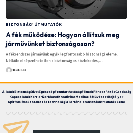
BIZTONSÁG
ÚTMUTATÓK
A fék működése: Hogyan állítsuk meg
járművünket biztonságosan?
A fékrendszer járművünk egyik legfontosabb biztonsági eleme.
Nélküle elképzelhetetlen a biztonságos közlekedés,…
BFKH.HU
Állatok
Biztonság
Divat
Egészség
Fenntarthatóság
Filmek
Fitnesz
Főzés
Gazdaság
Kapcsolatok
Karrier
Kertészet
Kreativitás
Meditáció
Művészet
Rejtélyek
Spiritualitás
Szórakozás
Technológia
Történelem
Utazás
Útmutatók
Zene