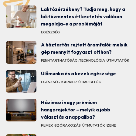
Laktózérzékeny? Tudja meg, hogy a
laktózmentes étkeztetés valóban
megoldja-e a problémáját
EGÉSZSÉG
A háztartás rejtett áramfalói: melyik
gép mennyit fogyaszt otthon?
FENNTARTHATÓSÁG
TECHNOLÓGIA
ÚTMUTATÓK
Ülőmunka és a kezek egészsége
EGÉSZSÉG
KARRIER
ÚTMUTATÓK
Házimozi vagy prémium
hangprojektor – melyik a jobb
választás a nappaliba?
FILMEK
SZÓRAKOZÁS
ÚTMUTATÓK
ZENE