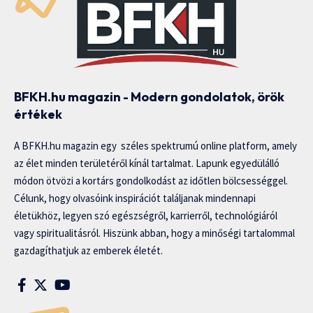
BFKH.hu magazin - Modern gondolatok, örök
értékek
A BFKH.hu magazin egy széles spektrumú online platform, amely
az élet minden területéről kínál tartalmat. Lapunk egyedülálló
módon ötvözi a kortárs gondolkodást az időtlen bölcsességgel.
Célunk, hogy olvasóink inspirációt találjanak mindennapi
életükhöz, legyen szó egészségről, karrierről, technológiáról
vagy spiritualitásról. Hiszünk abban, hogy a minőségi tartalommal
gazdagíthatjuk az emberek életét.