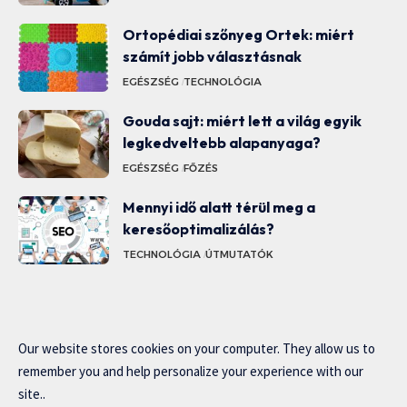
Ortopédiai szőnyeg Ortek: miért
számít jobb választásnak
EGÉSZSÉG
TECHNOLÓGIA
Gouda sajt: miért lett a világ egyik
legkedveltebb alapanyaga?
EGÉSZSÉG
FŐZÉS
Mennyi idő alatt térül meg a
keresőoptimalizálás?
TECHNOLÓGIA
ÚTMUTATÓK
Our website stores cookies on your computer. They allow us to
remember you and help personalize your experience with our
site..