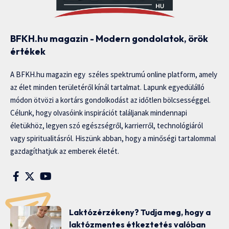
BFKH.hu magazin - Modern gondolatok, örök
értékek
A BFKH.hu magazin egy széles spektrumú online platform, amely
az élet minden területéről kínál tartalmat. Lapunk egyedülálló
módon ötvözi a kortárs gondolkodást az időtlen bölcsességgel.
Célunk, hogy olvasóink inspirációt találjanak mindennapi
életükhöz, legyen szó egészségről, karrierről, technológiáról
vagy spiritualitásról. Hiszünk abban, hogy a minőségi tartalommal
gazdagíthatjuk az emberek életét.
Laktózérzékeny? Tudja meg, hogy a
laktózmentes étkeztetés valóban