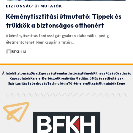
BIZTONSÁG
ÚTMUTATÓK
Kéménytisztítási útmutató: Tippek és
trükkök a biztonságos otthonért
A kéménytisztítás fontosságát gyakran alábecsülik, pedig
életmentő lehet. Nem csupán a fűtési…
BFKH.HU
Állatok
Biztonság
Divat
Egészség
Fenntarthatóság
Filmek
Fitnesz
Főzés
Gazdaság
Kapcsolatok
Karrier
Kertészet
Kreativitás
Meditáció
Művészet
Rejtélyek
Spiritualitás
Szórakozás
Technológia
Történelem
Utazás
Útmutatók
Zene