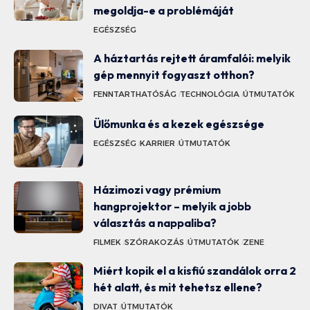
megoldja-e a problémáját
EGÉSZSÉG
A háztartás rejtett áramfalói: melyik
gép mennyit fogyaszt otthon?
FENNTARTHATÓSÁG
TECHNOLÓGIA
ÚTMUTATÓK
Ülőmunka és a kezek egészsége
EGÉSZSÉG
KARRIER
ÚTMUTATÓK
Házimozi vagy prémium
hangprojektor – melyik a jobb
választás a nappaliba?
FILMEK
SZÓRAKOZÁS
ÚTMUTATÓK
ZENE
Miért kopik el a kisfiú szandálok orra 2
hét alatt, és mit tehetsz ellene?
DIVAT
ÚTMUTATÓK