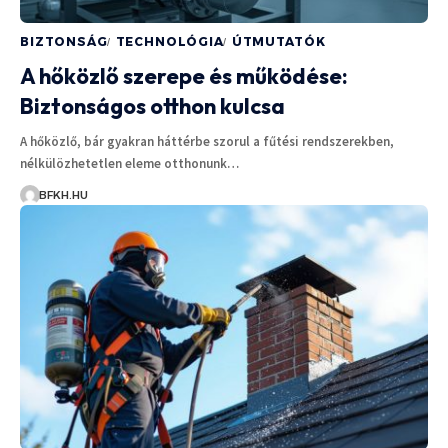
BIZTONSÁG
TECHNOLÓGIA
ÚTMUTATÓK
A hőközlő szerepe és működése:
Biztonságos otthon kulcsa
A hőközlő, bár gyakran háttérbe szorul a fűtési rendszerekben,
nélkülözhetetlen eleme otthonunk…
BFKH.HU